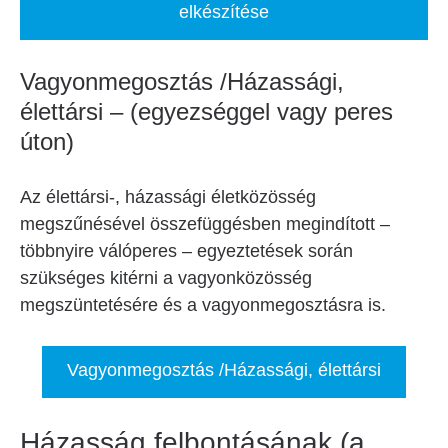
elkészítése
Vagyonmegosztás /Házassági,
élettársi – (egyezséggel vagy peres
úton)
Az élettársi-, házassági életközösség
megszűnésével összefüggésben megindított –
többnyire válóperes – egyeztetések során
szükséges kitérni a vagyonközösség
megszüntetésére és a vagyonmegosztásra is.
Vagyonmegosztás /Házassági, élettársi
Házasság felbontásának (a