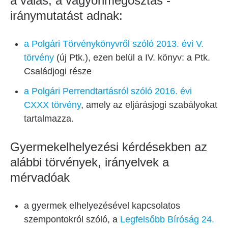
a válás, a vagyonmegosztás -
iránymutatást adnak:
a Polgári Törvénykönyvről szóló 2013. évi V.
törvény
(új Ptk.), ezen belül a IV. könyv: a Ptk.
Családjogi része
a Polgári Perrendtartásról szóló 2016. évi
CXXX törvény
, amely az eljárásjogi szabályokat
tartalmazza.
Gyermekelhelyezési kérdésekben az
alábbi törvények, irányelvek a
mérvadóak
a gyermek elhelyezésével kapcsolatos
szempontokról szóló, a
Legfelsőbb Bíróság 24.