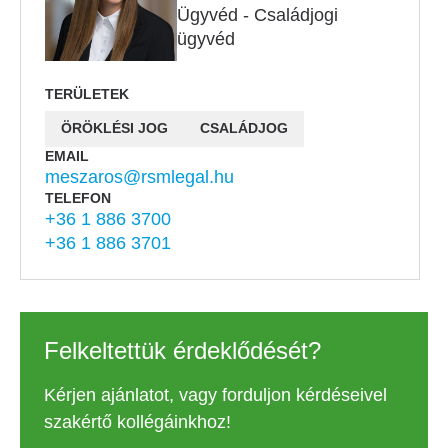
Ügyvéd - Családjogi
ügyvéd
TERÜLETEK
ÖRÖKLÉSI JOG
CSALÁDJOG
EMAIL
meszaros@rsmlegal.hu
TELEFON
+36 1 886 3700
+36 1 886 3701
Felkeltettük érdeklődését?
Kérjen ajánlatot, vagy forduljon kérdéseivel
szakértő kollégáinkhoz!