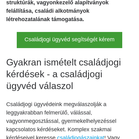
struktúrák, vagyonkezelő alapítványok
felállítása, családi alkotmányok
létrehozatalának támogatása.
Családjogi ügyvéd segítségét kérem
Gyakran ismételt családjogi
kérdések - a családjogi
ügyvéd válaszol
Családjogi ügyvédeink megválaszolják a
leggyakrabban felmerülő, válással,
vagyonmegosztással, gyermekelhelyezéssel
kapcsolatos kérdéseket. Komplex szakmai
kérdéseivel keresse
családjogászainkat
! Vagy