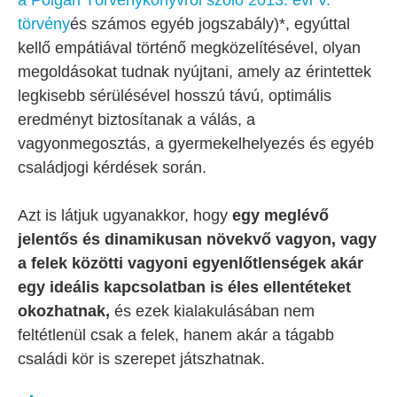
a Polgári Törvénykönyvről szóló 2013. évi V.
törvény
és számos egyéb jogszabály)*, egyúttal
kellő empátiával történő megközelítésével, olyan
megoldásokat tudnak nyújtani, amely az érintettek
legkisebb sérülésével hosszú távú, optimális
eredményt biztosítanak a válás, a
vagyonmegosztás, a gyermekelhelyezés és egyéb
családjogi kérdések során.
Azt is látjuk ugyanakkor, hogy
egy meglévő
jelentős és dinamikusan növekvő vagyon, vagy
a felek közötti vagyoni egyenlőtlenségek akár
egy ideális kapcsolatban is éles ellentéteket
okozhatnak,
és ezek kialakulásában nem
feltétlenül csak a felek, hanem akár a tágabb
családi kör is szerepet játszhatnak.