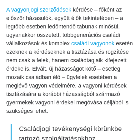
A vagyonjogi szerződések
kérdése – főként az
először házasulók, együtt élők tekintetében – a
legtöbb esetben ledöntendő tabunak minősül,
ugyanakkor összetett, többgenerációs családi
vállalkozások és komplex
családi vagyonok
esetén
ezeknek a kérdéseknek a tisztázása és rögzítése
nem csak a felek, hanem családtagjaik kifejezett
érdeke is. Elvált, új házasságot kötő – esetleg
mozaik családban élő – ügyfelek esetében a
meglévő vagyon védelmére, a vagyoni kérdések
tisztázására a korábbi házasságból származó
gyermekek vagyoni érdekei megóvása céljából is
szükséges lehet.
Családjogi tevékenységi körünkbe
tartozó szolgáltatásokhoz