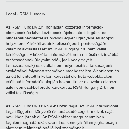
Legal - RSM Hungary
Az RSM Hungary Zrt. honlapján közzétett információk,
elemzések és következtetések tájékoztató jellegűek, és
nincsenek tekintettel az olvasók egyéni igényeire és adójogi
helyzetére. A közölt adatok teljességéért, pontosságáért
valamint aktualitásáért az RSM Hungary Zrt. nem vállal
felelősséget. A közzétett információk nem minősülnek továbbá
tanácsadásnak (úgymint adó-, jogi- vagy egyéb
tanácsadásnak),és ezáltal nem helyettesítik a társaságunk
szakértőivel folytatott személyes megbeszélést. A honlapon és
az ott feltüntetett linkeken keresztül elérhető weboldalakon
található információk alapján hozott, illetve az azokra alapozott
üzleti döntésekből eredő károkért az RSM Hungary Zrt. nem
vállal felelősséget.
Az RSM Hungary az RSM-hálózat tagja. Az RSM International
tagjai független könyvelő és tanácsadó cégek, melyek saját
nevükben járnak el. Az RSM-hálózat maga semmilyen
fogalommeghatározás szerint és semelyik állam joghatósága
alatt sem tekinthető önálló jogi személynek.