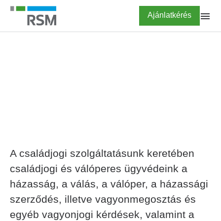
Ugrás
Highlighted
Ajánlatkérés
a
tartalomra
FŐOLDAL
SZOLGÁLTATÁSOK
JOGI SZOLGÁLTATÁSOK
Családjog
A családjogi szolgáltatásunk keretében
családjogi és válóperes ügyvédeink a
házasság, a válás, a válóper, a házassági
szerződés, illetve vagyonmegosztás és
egyéb vagyonjogi kérdések, valamint a