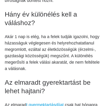
bíróságnak döntést hozni.
Hány év különélés kell a
váláshoz?
Akár 1 nap is elég, ha a felek tudják igazolni, hogy
házasságuk véglegesen és helyrehozhatatlanul
megromlott, ezáltal az életközösségük (érzelmi-,
gazdasági közösségük) megszűnt. A különélés
megerősíti a felek válási akaratát, de nem feltétele
a válásnak.
Az elmaradt gyerektartást be
lehet hajtani?
Az elmarad
t gyermektartásdíjat
csak hat hónapra