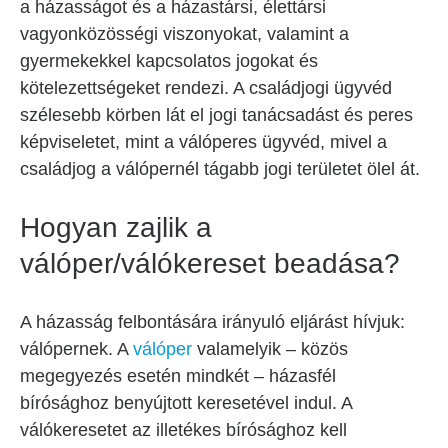
a házasságot és a házastársi, élettársi
vagyonközösségi viszonyokat, valamint a
gyermekekkel kapcsolatos jogokat és
kötelezettségeket rendezi. A családjogi ügyvéd
szélesebb körben lát el jogi tanácsadást és peres
képviseletet, mint a válóperes ügyvéd, mivel a
családjog a válópernél tágabb jogi területet ölel át.
Hogyan zajlik a
válóper/válókereset beadása?
A házasság felbontására irányuló eljárást hívjuk:
válópernek. A
válóper
valamelyik – közös
megegyezés esetén mindkét – házasfél
bírósághoz benyújtott keresetével indul. A
válókeresetet az illetékes bírósághoz kell