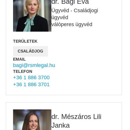
dr. Bagi Éva
Ügyvéd - Családjogi
ügyvéd
válóperes ügyvéd
TERÜLETEK
CSALÁDJOG
EMAIL
bagi@rsmlegal.hu
TELEFON
+36 1 886 3700
+36 1 886 3701
dr. Mészáros Lili
Janka