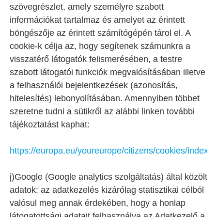
szövegrészlet, amely személyre szabott
információkat tartalmaz és amelyet az érintett
böngészője az érintett számítógépén tárol el. A
cookie-k célja az, hogy segítenek számunkra a
visszatérő látogatók felismerésében, a testre
szabott látogatói funkciók megvalósításában illetve
a felhasználói bejelentkezések (azonosítás,
hitelesítés) lebonyolításában. Amennyiben többet
szeretne tudni a sütikről az alábbi linken további
tájékoztatást kaphat:
https://europa.eu/youreurope/citizens/cookies/index_
j)Google (Google analytics szolgáltatás) által közölt
adatok: az adatkezelés kizárólag statisztikai célból
valósul meg annak érdekében, hogy a honlap
látogatottsági adatait felhasználva az Adatkezelő a