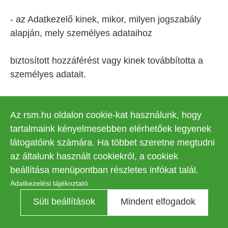
- az Adatkezelő kinek, mikor, milyen jogszabály
alapján, mely személyes adataihoz
biztosított hozzáférést vagy kinek továbbította a
személyes adatait.
Az Adatkezelő az érintett kérelmét legfeljebb 30
Az rsm.hu oldalon cookie-kat használunk, hogy
napon belül, a munkavállaló által megadott
tartalmaink kényelmesebben elérhetőek legyenek
elérhetőségre küldött levélben teljesíti.
látogatóink számára. Ha többet szeretne megtudni
5.2. A helyesbítéshez való jog
az általunk használt cookiekról, a cookiek
beállítása menüpontban részletes infókat talál.
Adatkezelési tájékoztató
Az érintett az 1. pontban megadott
Süti beállítások
Mindent elfogadok
elérhetőségeken keresztül, írásban bármikor
kérheti, hogy az Adatkezelő módosítsa valamely