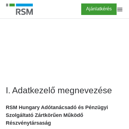
Ugrás
Highlighted
Ajánlatkérés
a
tartalomra
FŐOLDAL
Adatkezelési tájékoztató
I. Adatkezelő megnevezése
RSM Hungary Adótanácsadó és Pénzügyi
Szolgáltató Zártkörűen Működő
Részvénytársaság