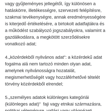
vagy gyűjteményes jellegétől, így különösen a
hatáskörre, illetékességre, szervezeti felépítésre,
szakmai tevékenységre, annak eredményességére
is kiterjedő értékelésére, a birtokolt adatfajtákra és
a működést szabályozó jogszabályokra, valamint a
gazdálkodásra, a megkötött szerződésekre
vonatkozó adat;
4.„közérdekből nyilvános adat”: a közérdekű adat
fogalma alá nem tartozó minden olyan adat,
amelynek nyilvánosságra hozatalát,
megismerhetőségét vagy hozzáférhetővé tételét
törvény közérdekből elrendel;
5.„személyes adatok különleges kategóriái
(különleges adat)” faji vagy etnikai származásra,
politikai véleményre, vallási vagy világnézeti