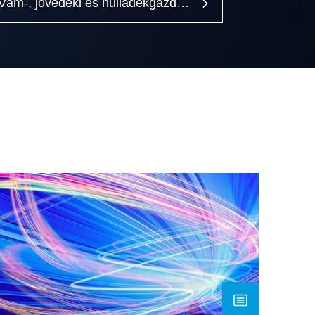
Vám-, jövedéki és hulladékgazdálkodási tanácsadás