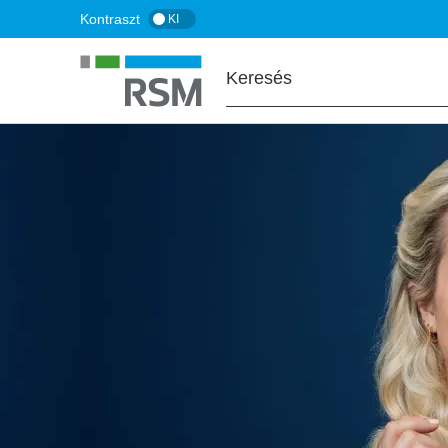
Ugrás
Kontraszt
KI
a
tartalomra