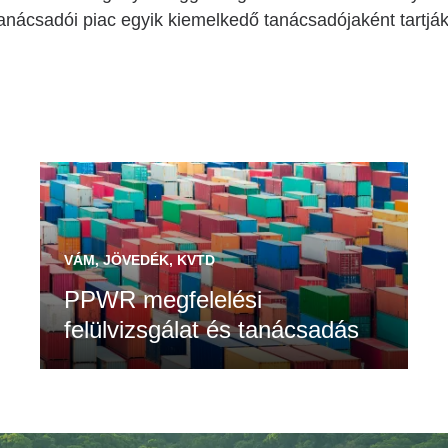
anácsadói piac egyik kiemelkedő tanácsadójaként tartjá
VÁM, JÖVEDÉK, KVTD
PPWR megfelelési
felülvizsgálat és tanácsadás