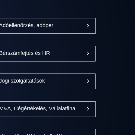
Adóellenőrzés, adóper
Bérszámfejtés és HR
Jogi szolgáltatások
M&A, Cégértékelés, Vállalatfinanszírozás