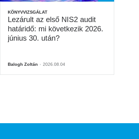
KÖNYVVIZSGÁLAT
A
Lezárult az első NIS2 audit
Á
határidő: mi következik 2026.
b
június 30. után?
v
M
Balogh Zoltán
2026.08.04
dr