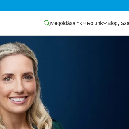
Főmenü
Megoldásaink
Rólunk
Blog, Sza