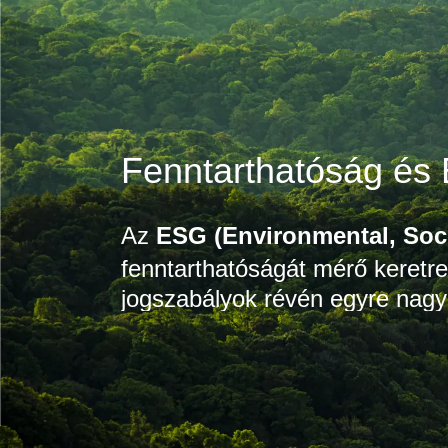
Fenntarthatóság és
Az
ESG (Environmental, Soc
fenntarthatóságát mérő keretr
jogszabályok révén egyre nagyo