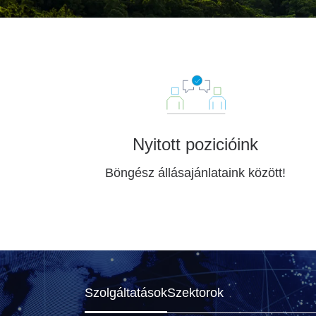
Nyitott pozicióink
Böngész állásajánlataink között!
Szolgáltatások
Szektorok