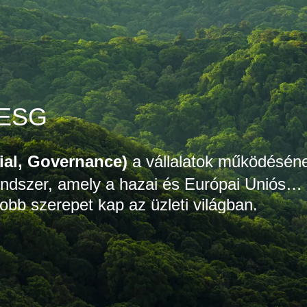
 ESG
ial, Governance)
a vállalatok működésén
endszer, amely a hazai és Európai Uniós
bb szerepet kap az üzleti világban.