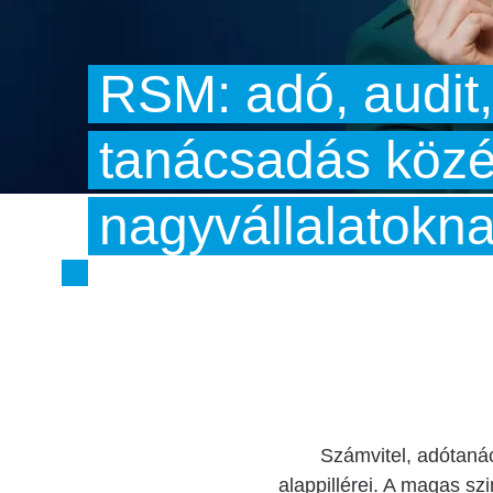
RSM: adó, audit, 
tanácsadás közé
nagyvállalatokn
Számvitel, adótaná
alappillérei. A magas s