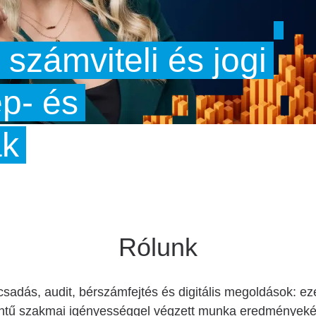
számviteli és jogi
p- és
ak
Rólunk
csadás, audit, bérszámfejtés és digitális megoldások: 
zintű szakmai igényességgel végzett munka eredmények