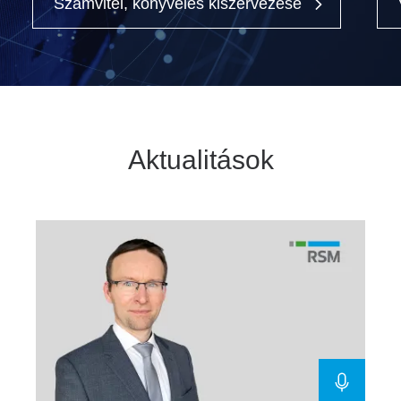
Számvitel, könyvelés kiszervezése
Aktualitások