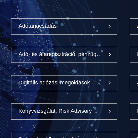
Adótanácsadás
Adó- és áfaregisztráció, pénzügyi képviselet
Digitális adózási megoldások - Connectax
Könyvvizsgálat, Risk Advisory