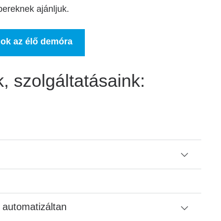
bereknek ajánljuk.
lok az élő demóra
 szolgáltatásaink:
 automatizáltan