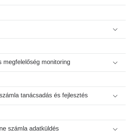
s megfelelőség monitoring
számla tanácsadás és fejlesztés
ine számla adatküldés