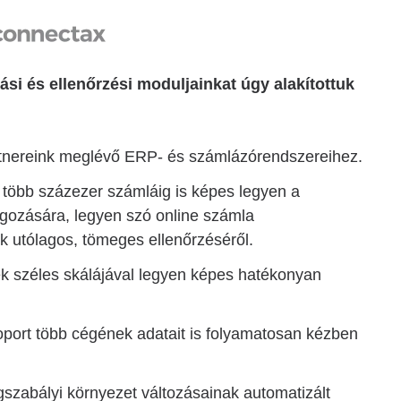
ási és ellenőrzési moduljainkat úgy alakítottuk
rtnereink meglévő ERP- és számlázórendszereihez.
 több százezer számláig is képes legyen a
lgozására, legyen szó online számla
ok utólagos, tömeges ellenőrzéséről.
k széles skálájával legyen képes hatékonyan
oport több cégének adatait is folyamatosan kézben
ogszabályi környezet változásainak automatizált