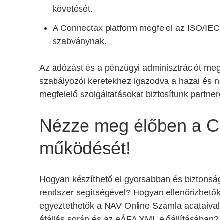
követését.
A Connectax platform megfelel az ISO/IEC 
szabványnak.
Az adózást és a pénzügyi adminisztrációt meg
szabályozói keretekhez igazodva a hazai és n
megfelelő szolgáltatásokat biztosítunk partn
Nézze meg élőben a 
működését!
Hogyan készíthető el gyorsabban és biztonsá
rendszer segítségével? Hogyan ellenőrizhetők 
egyeztethetők a NAV Online Számla adataival
átállás során és az eÁFA XML előállításában?