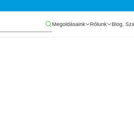
Főmenü
Megoldásaink
Rólunk
Blog, Sza
i megoldások -