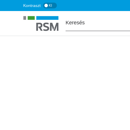
Ugrás
Kontraszt
KI
a
tartalomra
FŐOLDAL
SZOLGÁLTATÁSOK
Digitális adózás
Connectax