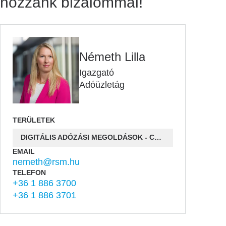
hozzánk bizalommal!
Németh Lilla
Igazgató
Adóüzletág
TERÜLETEK
DIGITÁLIS ADÓZÁSI MEGOLDÁSOK - CONNECTAX
EMAIL
nemeth@rsm.hu
TELEFON
+36 1 886 3700
+36 1 886 3701