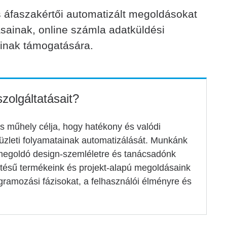
és áfaszakértői automatizált megoldásokat
sainak, online számla adatküldési
tainak támogatására.
szolgáltatásait?
is műhely célja, hogy hatékony és valódi
 üzleti folyamatainak automatizálását. Munkánk
mamegoldó design-szemléletre és tanácsadónk
sztésű termékeink és projekt-alapú megoldásaink
ogramozási fázisokat, a felhasználói élményre és