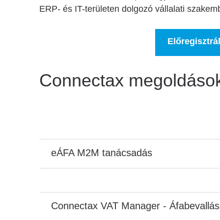
ERP- és IT-területen dolgozó vállalati szakem
Előregisztrá
Connectax megoldások,
eÁFA M2M tanácsadás
Connectax VAT Manager - Áfabevallás