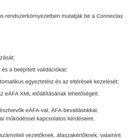
lós rendszerkörnyezetben mutatják be a Connectax
ozását;
és a beépített validációkat;
tomatikus egyeztetést és az eltérések kezelését;
az eÁFA XML előállításának lehetőségeit.
résztvevők eÁFA-val, ÁFA-bevallásokkal,
ai működéssel kapcsolatos kérdéseire.
számviteli vezetőknek, áfaszakértőknek, valamint