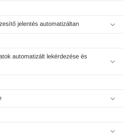
esítő jelentés automatizáltan
ok automatizált lekérdezése és
e