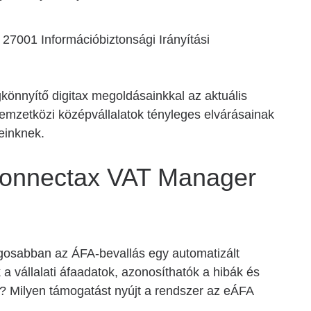
27001 Információbiztonsági Irányítási
könnyítő digitax megoldásainkkal az aktuális
emzetközi középvállalatok tényleges elvárásainak
ereinknek.
Connectax VAT Manager
gosabban az ÁFA-bevallás egy automatizált
a vállalati áfaadatok, azonosíthatók a hibák és
? Milyen támogatást nyújt a rendszer az eÁFA