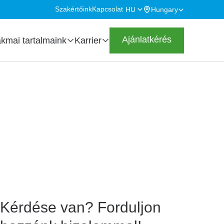
Szakértőink
Kapcsolat
HU
Hungary
Secondary
Highlighted
navigation
Ajánlatkérés
kmai tartalmaink
Karrier
Kérdése van? Forduljon