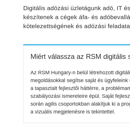
Digitális adózási üzletágunk adó, IT 
készítenek a cégek áfa- és adóbevallá
kötelezettségének és adózási felada
Miért válassza az RSM digitális 
Az RSM Hungary-n belül létrehozott digitál
megoldásokkal segítse saját és ügyfeleink
a tapasztalt fejlesztői háttérre, a problé
szabályozási ismereteire épül. Saját fejle
során agilis csoportokban alakítjuk ki a pr
a vizuális megjelenésre is tekintettel.