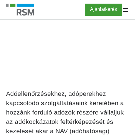
Ugrás
Highlighted
Ajánlatkérés
a
tartalomra
FŐOLDAL
SZOLGÁLTATÁSOK
Adóellenőrzés, adóper
Adóellenőrzésekhez, adóperekhez
kapcsolódó szolgáltatásaink keretében a
hozzánk forduló adózók részére vállaljuk
az adókockázatok feltérképezését és
kezelését akár a NAV (adóhatósági)