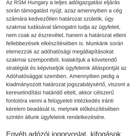
Az RSM Hungary a teljes adóigazgatási eljárás
során támogatást nyújt, azaz amennyiben a cég
számára kedvezőtlen határozat születik, úgy
szakmai tudásával támogatni tudja az ügyfeleit,
nem csak az észrevétel, hanem a határozat elleni
fellebbezések elkészítésében is. Munkánk során
elemezzük az adóhatósági megállapításokat
szakmai szempontból, kialakítjuk a követendő
stratégiát és képviseljük ügyfeleink álláspontját az
Adóhatósággal szemben. Amennyiben pedig a
kiadmányozott határozat jogszabálysértő, viszont a
keresetindítási határidő eltelt, akkor célszerű
fontolóra venni a felügyeleti intézkedés iránti
kérelem beadását is, melynek előkészítésében
szintén állunk ügyfeleink rendelkezésére.
Egyéb adózói jogorvoslat, kifogások