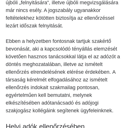
újbóli „felnyitására”, illetve újbóli megvizsgálására
már nincs esély. A jogszabály ugyanakkor
feltételekhez kötötten biztosítja az ellenőrzéssel
lezárt időszak felnyitását.
Ebben a helyzetben fontosnak tartjuk szakértő
bevonását, aki a kapcsolódó tényállás elemzését
követően hasznos tanácsokkal látja el az adózót a
döntés meghozatalában, illetve az ismételt
ellenőrzés elrendelésének elérése érdekében. A
társaság kérelmét elfogadásához az ismételt
ellenőrzés indokait szakmailag pontosan,
egyértelműen kell bemutatni, melynek
elkészítésében adótanácsadó és adójogi
szakjogász kollégáink segítenek ügyfeleinknek.
Helyi adók ellenőrzésében