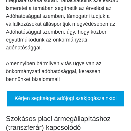
meghatározása során. Tanácsadóink széleskörű
ismeretei a témában segíthetik az érvelést az
Adóhatósággal szemben, támogatni tudjuk a
vállalkozásokat álláspontjuk megvédésében az
Adóhatósággal szemben, úgy, hogy közben
együttműködünk az önkormányzati
adóhatósággal.
Amennyiben bármilyen vitás ügye van az
önkormányzati adóhatósággal, keressen
bennünket bizalommal!
Kérjen segítséget adójogi szakjogászainktól
Szokásos piaci ármegállapításhoz
(transzferár) kapcsolódó