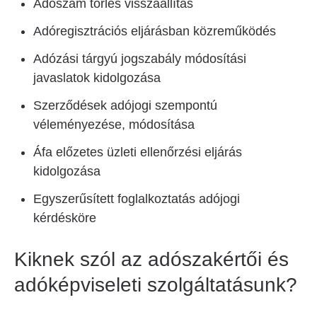
Adószám törlés visszaállítás
Adóregisztrációs eljárásban közreműködés
Adózási tárgyú jogszabály módosítási
javaslatok kidolgozása
Szerződések adójogi szempontú
véleményezése, módosítása
Áfa előzetes üzleti ellenőrzési eljárás
kidolgozása
Egyszerűsített foglalkoztatás adójogi
kérdésköre
Kiknek szól az adószakértői és
adóképviseleti szolgáltatásunk?