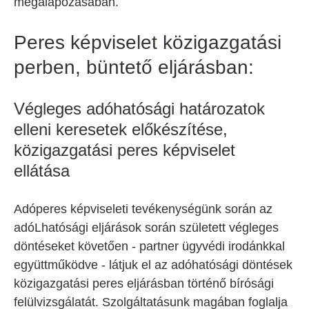
megalapozásában.
Peres képviselet közigazgatási
perben, büntető eljárásban:
Végleges adóhatósági határozatok
elleni keresetek előkészítése,
közigazgatási peres képviselet
ellátása
Adóperes képviseleti tevékenységünk során az
adóLhatósági eljárások során született végleges
döntéseket követően - partner ügyvédi irodánkkal
együttműködve - látjuk el az adóhatósági döntések
közigazgatási peres eljárásban történő bírósági
felülvizsgálatát. Szolgáltatásunk magában foglalja