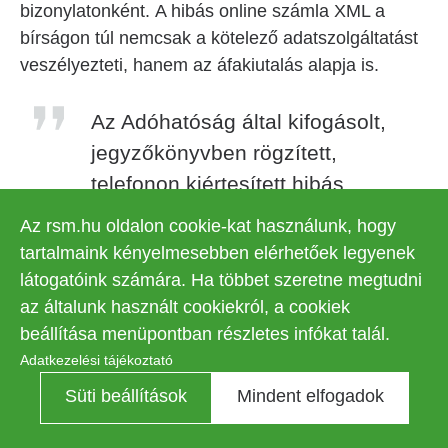
bizonylatonként. A hibás online számla XML a
bírságon túl nemcsak a kötelező adatszolgáltatást
veszélyezteti, hanem az áfakiutalás alapja is.
Az Adóhatóság által kifogásolt,
jegyzőkönyvben rögzített,
telefonon kiértesített hibás
adatszolgáltatásról a NAV számos
Az rsm.hu oldalon cookie-kat használunk, hogy
esetben értesítést küld majd az
tartalmaink kényelmesebben elérhetőek legyenek
adózó számára, melynek szankciói
látogatóink számára. Ha többet szeretne megtudni
jelentősek lehetnek.
az általunk használt cookiekról, a cookiek
beállítása menüpontban részletes infókat talál.
Adatkezelési tájékoztató
Az RSM adóképviseleti és az Adó-IT csapata
közösen együttműködve támogatja ügyfeleinket
Süti beállítások
Mindent elfogadok
ezen hibák és hiányosságok megelőzésében és
javításában, valamint az adóhatóság