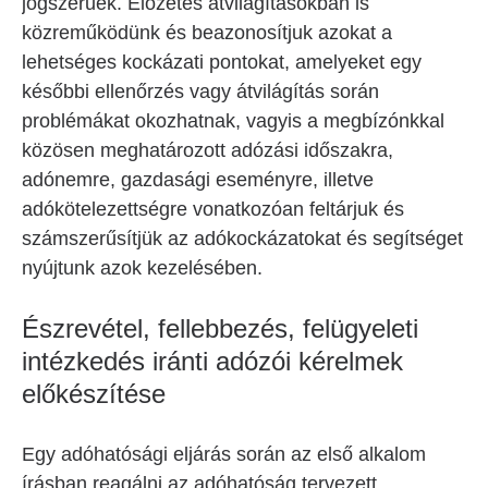
jogszerűek. Előzetes átvilágításokban is
közreműködünk és beazonosítjuk azokat a
lehetséges kockázati pontokat, amelyeket egy
későbbi ellenőrzés vagy átvilágítás során
problémákat okozhatnak, vagyis a megbízónkkal
közösen meghatározott adózási időszakra,
adónemre, gazdasági eseményre, illetve
adókötelezettségre vonatkozóan feltárjuk és
számszerűsítjük az adókockázatokat és segítséget
nyújtunk azok kezelésében.
Észrevétel, fellebbezés, felügyeleti
intézkedés iránti adózói kérelmek
előkészítése
Egy adóhatósági eljárás során az első alkalom
írásban reagálni az adóhatóság tervezett