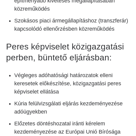
építményadó kivetéses megállapításában
közreműködés
Szokásos piaci ármegállapításhoz (transzferár)
kapcsolódó ellenőrzésben közreműködés
Peres képviselet közigazgatási
perben, büntető eljárásban:
Végleges adóhatósági határozatok elleni
keresetek előkészítése, közigazgatási peres
képviselet ellátása
Kúria felülvizsgálati eljárás kezdeményezése
adóügyekben
Előzetes döntéshozatal iránti kérelem
kezdeményezése az Európai Unió Bírósága