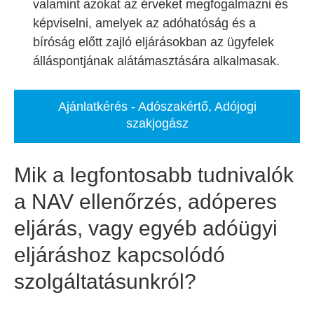
valamint azokat az érveket megfogalmazni és
képviselni, amelyek az adóhatóság és a
bíróság előtt zajló eljárásokban az ügyfelek
álláspontjának alátámasztására alkalmasak.
Ajánlatkérés - Adószakértő, Adójogi
szakjogász
Mik a legfontosabb tudnivalók
a NAV ellenőrzés, adóperes
eljárás, vagy egyéb adóügyi
eljáráshoz kapcsolódó
szolgáltatásunkról?