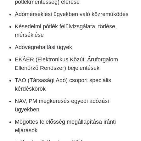
pótlékmentesség) elérése
Adómérséklési ügyekben való közreműködés
Késedelmi pótlék felülvizsgálata, törlése,
mérséklése
Adóvégrehajtási ügyek
EKÁER (Elektronikus Közúti Áruforgalom
Ellenőrző Rendszer) bejelentések
TAO (Társasági Adó) csoport speciális
kérdéskörök
NAV, PM megkeresés egyedi adózási
ügyekben
Mögöttes felelősség megállapítása iránti
eljárások