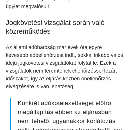
ügylet megvalósult.
Jogkövetési vizsgálat során való
közreműködés
Az állami adóhatóság már évek óta egyre
kevesebb adóellenőrzést indít, sokkal inkább valós
idejű jogkövetési vizsgálatokat folytat le. Ezek a
vizsgálatok nem teremtenek ellenőrzéssel lezárt
időszakot, így az eljárás közben önellenőrzés
elvégzésére is van lehetőség.
Konkrét adókötelezettséget előíró
megállapítás ebben az eljárásban
nem tehető, ugyanakkor korlátozás
nélkül akárhányszor elrendelhető, így