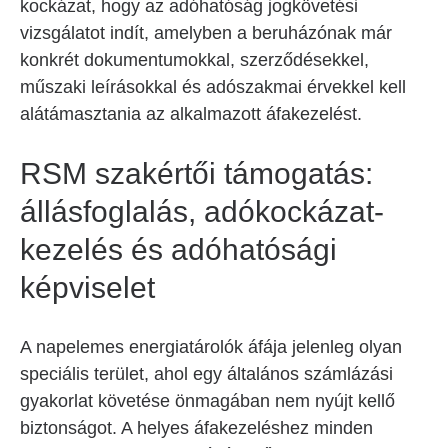
kockázat, hogy az adóhatóság jogkövetési
vizsgálatot indít, amelyben a beruházónak már
konkrét dokumentumokkal, szerződésekkel,
műszaki leírásokkal és adószakmai érvekkel kell
alátámasztania az alkalmazott áfakezelést.
RSM szakértői támogatás:
állásfoglalás, adókockázat-
kezelés és adóhatósági
képviselet
A napelemes energiatárolók áfája jelenleg olyan
speciális terület, ahol egy általános számlázási
gyakorlat követése önmagában nem nyújt kellő
biztonságot. A helyes áfakezeléshez minden