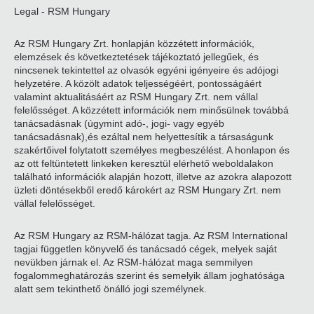
Legal - RSM Hungary
Az RSM Hungary Zrt. honlapján közzétett információk,
elemzések és következtetések tájékoztató jellegűek, és
nincsenek tekintettel az olvasók egyéni igényeire és adójogi
helyzetére. A közölt adatok teljességéért, pontosságáért
valamint aktualitásáért az RSM Hungary Zrt. nem vállal
felelősséget. A közzétett információk nem minősülnek továbbá
tanácsadásnak (úgymint adó-, jogi- vagy egyéb
tanácsadásnak),és ezáltal nem helyettesítik a társaságunk
szakértőivel folytatott személyes megbeszélést. A honlapon és
az ott feltüntetett linkeken keresztül elérhető weboldalakon
található információk alapján hozott, illetve az azokra alapozott
üzleti döntésekből eredő károkért az RSM Hungary Zrt. nem
vállal felelősséget.
Az RSM Hungary az RSM-hálózat tagja. Az RSM International
tagjai független könyvelő és tanácsadó cégek, melyek saját
nevükben járnak el. Az RSM-hálózat maga semmilyen
fogalommeghatározás szerint és semelyik állam joghatósága
alatt sem tekinthető önálló jogi személynek.