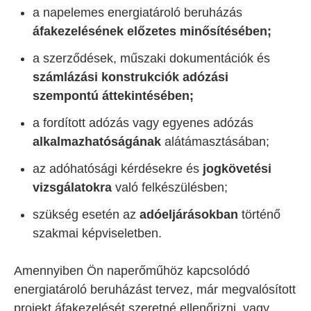
a napelemes energiatároló beruházás
áfakezelésének előzetes minősítésében;
a szerződések, műszaki dokumentációk és
számlázási konstrukciók adózási
szempontú áttekintésében;
a fordított adózás vagy egyenes adózás
alkalmazhatóságának
alátámasztásában;
az adóhatósági kérdésekre és
jogkövetési
vizsgálatokra
való felkészülésben;
szükség esetén az
adóeljárásokban
történő
szakmai képviseletben.
Amennyiben Ön naperőműhöz kapcsolódó
energiatároló beruházást tervez, már megvalósított
projekt áfakezelését szeretné ellenőrizni, vagy