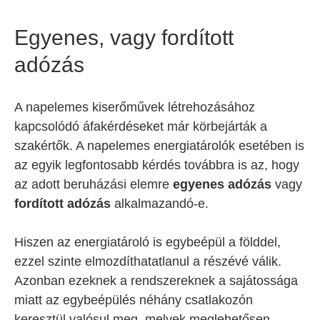
Egyenes, vagy fordított
adózás
A napelemes kiserőművek létrehozásához
kapcsolódó áfakérdéseket már körbejárták a
szakértők. A napelemes energiatárolók esetében is
az egyik legfontosabb kérdés továbbra is az, hogy
az adott beruházási elemre
egyenes adózás
vagy
fordított adózás
alkalmazandó-e.
Hiszen az energiatároló is egybeépül a földdel,
ezzel szinte elmozdíthatatlanul a részévé válik.
Azonban ezeknek a rendszereknek a sajátossága
miatt az egybeépülés néhány csatlakozón
keresztül valósul meg, melyek meglehetősen