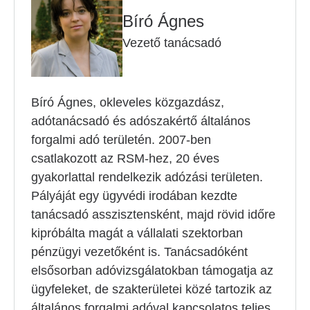
Bíró Ágnes
Vezető tanácsadó
Bíró Ágnes, okleveles közgazdász,
adótanácsadó és adószakértő általános
forgalmi adó területén. 2007-ben
csatlakozott az RSM-hez, 20 éves
gyakorlattal rendelkezik adózási területen.
Pályáját egy ügyvédi irodában kezdte
tanácsadó asszisztensként, majd rövid időre
kipróbálta magát a vállalati szektorban
pénzügyi vezetőként is. Tanácsadóként
elsősorban adóvizsgálatokban támogatja az
ügyfeleket, de szakterületei közé tartozik az
általános forgalmi adóval kapcsolatos teljes