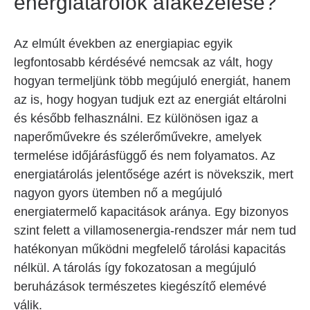
energiatárolók áfakezelése?
Az elmúlt években az energiapiac egyik
legfontosabb kérdésévé nemcsak az vált, hogy
hogyan termeljünk több megújuló energiát, hanem
az is, hogy hogyan tudjuk ezt az energiát eltárolni
és később felhasználni. Ez különösen igaz a
naperőművekre és szélerőművekre, amelyek
termelése időjárásfüggő és nem folyamatos. Az
energiatárolás jelentősége azért is növekszik, mert
nagyon gyors ütemben nő a megújuló
energiatermelő kapacitások aránya. Egy bizonyos
szint felett a villamosenergia-rendszer már nem tud
hatékonyan működni megfelelő tárolási kapacitás
nélkül. A tárolás így fokozatosan a megújuló
beruházások természetes kiegészítő elemévé
válik.