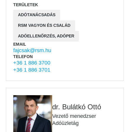
TERÜLETEK
ADÓTANÁCSADÁS
RSM VAGYON ÉS CSALÁD
ADÓELLENŐRZÉS, ADÓPER
EMAIL
fajcsak@rsm.hu
TELEFON
+36 1 886 3700
+36 1 886 3701
dr. Bulátkó Ottó
Vezető menedzser
Adóüzletág