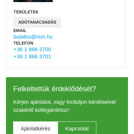
TERÜLETEK
ADÓTANÁCSADÁS
EMAIL
bulatko@rsm.hu
TELEFON
+36 1 886 3700
+36 1 886 3701
Felkeltettük érdeklődését?
Kérjen ajánlatot, vagy forduljon kérdéseivel
szakértő kollégáinkhoz!
Ajánlatkérés
Kapcsolat