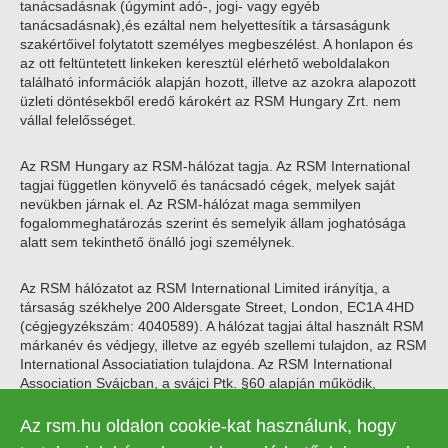
tanácsadásnak (úgymint adó-, jogi- vagy egyéb
tanácsadásnak),és ezáltal nem helyettesítik a társaságunk
szakértőivel folytatott személyes megbeszélést. A honlapon és
az ott feltüntetett linkeken keresztül elérhető weboldalakon
található információk alapján hozott, illetve az azokra alapozott
üzleti döntésekből eredő károkért az RSM Hungary Zrt. nem
vállal felelősséget.
Az RSM Hungary az RSM-hálózat tagja. Az RSM International
tagjai független könyvelő és tanácsadó cégek, melyek saját
nevükben járnak el. Az RSM-hálózat maga semmilyen
fogalommeghatározás szerint és semelyik állam joghatósága
alatt sem tekinthető önálló jogi személynek.
Az RSM hálózatot az RSM International Limited irányítja, a
társaság székhelye 200 Aldersgate Street, London, EC1A 4HD
(cégjegyzékszám: 4040589). A hálózat tagjai által használt RSM
márkanév és védjegy, illetve az egyéb szellemi tulajdon, az RSM
International Associatiation tulajdona. Az RSM International
Association Svájcban, a svájci Ptk. §60 alapján működik,
székhelye Zugban található.
Az rsm.hu oldalon cookie-kat használunk, hogy
© 2026 RSM Hungary Zrt. | Minden jog fenntartva