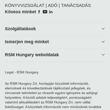
KÖNYVVIZSGÁLAT | ADÓ | TANÁCSADÁS
Social
Kövess minket
Footer
Szolgáltatások
linkek
Ismerjen meg minket
RSM Hungary weboldalak
Legal - RSM Hungary
Az RSM Hungary Zrt. honlapján közzétett információk,
elemzések és következtetések tájékoztató jellegűek, és
nincsenek tekintettel az olvasók egyéni igényeire és adójogi
helyzetére. A közölt adatok teljességéért, pontosságáért
valamint aktualitásáért az RSM Hungary Zrt. nem vállal
felelősséget. A közzétett információk nem minősülnek továbbá