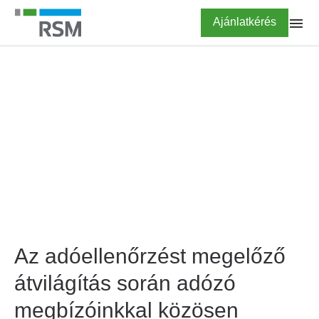
Ugrás
Highlighted
Ajánlatkérés
a
tartalomra
FŐOLDAL
SZOLGÁLTATÁSOK
ADÓELLENŐRZÉS, ADÓPER
Adóellenőrzést megelőző
átvilágítás
Az adóellenőrzést megelőző
átvilágítás során adózó
megbízóinkkal közösen