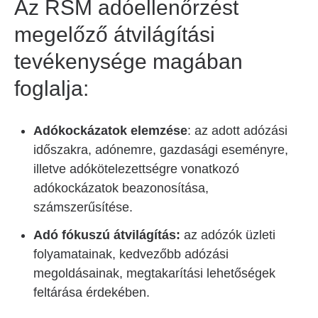
Az RSM adóellenőrzést
megelőző átvilágítási
tevékenysége magában
foglalja:
Adókockázatok elemzése
: az adott adózási
időszakra, adónemre, gazdasági eseményre,
illetve adókötelezettségre vonatkozó
adókockázatok beazonosítása,
számszerűsítése.
Adó fókuszú átvilágítás:
az adózók üzleti
folyamatainak, kedvezőbb adózási
megoldásainak, megtakarítási lehetőségek
feltárása érdekében.