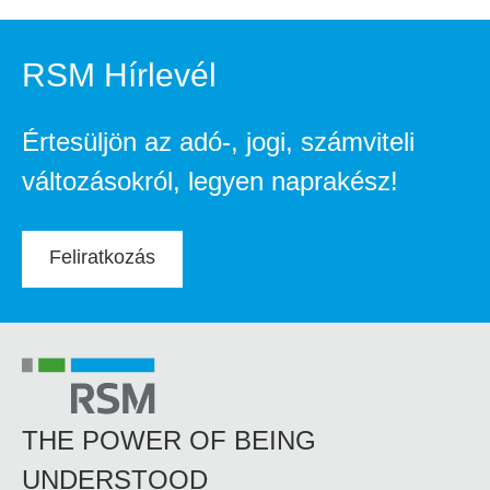
RSM Hírlevél
Értesüljön az adó-, jogi, számviteli
változásokról, legyen naprakész!
Feliratkozás
THE POWER OF BEING
UNDERSTOOD