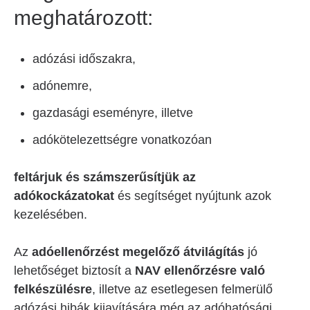
meghatározott:
adózási időszakra,
adónemre,
gazdasági eseményre, illetve
adókötelezettségre vonatkozóan
feltárjuk és számszerűsítjük az
adókockázatokat
és segítséget nyújtunk azok
kezelésében.
Az
adóellenőrzést megelőző átvilágítás
jó
lehetőséget biztosít a
NAV ellenőrzésre való
felkészülésre
, illetve az esetlegesen felmerülő
adózási hibák kijavítására még az adóhatósági