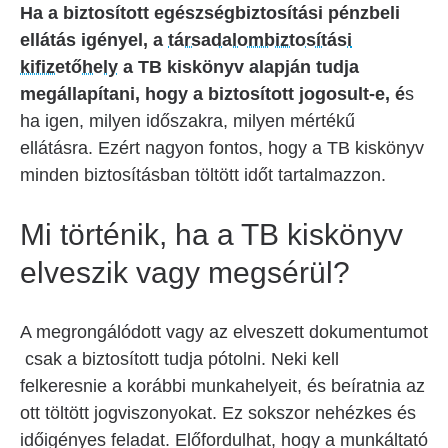
Ha a biztosított egészségbiztosítási pénzbeli
ellátás igényel, a
társadalombiztosítási
kifizetőhely
a TB kiskönyv alapján tudja
megállapítani, hogy a biztosított jogosult-e, é
s
ha igen, milyen időszakra, milyen mértékű
ellátásra. Ezért nagyon fontos, hogy a TB kiskönyv
minden biztosításban töltött időt tartalmazzon.
Mi történik, ha a TB kiskönyv
elveszik vagy megsérül?
A megrongálódott vagy az elveszett dokumentumot
csak a biztosított tudja pótolni. Neki kell
felkeresnie a korábbi munkahelyeit, és beíratnia az
ott töltött jogviszonyokat. Ez sokszor nehézkes és
időigényes feladat. Előfordulhat, hogy a munkáltató