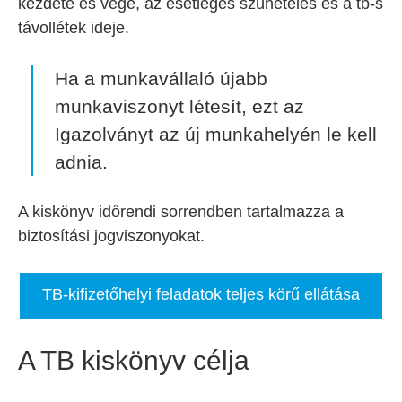
kezdete és vége, az esetleges szünetelés és a tb-s
távollétek ideje.
Ha a munkavállaló újabb
munkaviszonyt létesít, ezt az
Igazolványt az új munkahelyén le kell
adnia.
A kiskönyv időrendi sorrendben tartalmazza a
biztosítási jogviszonyokat.
TB-kifizetőhelyi feladatok teljes körű ellátása
A TB kiskönyv célja