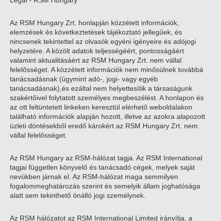
Legal - RSM Hungary
Az RSM Hungary Zrt. honlapján közzétett információk,
elemzések és következtetések tájékoztató jellegűek, és
nincsenek tekintettel az olvasók egyéni igényeire és adójogi
helyzetére. A közölt adatok teljességéért, pontosságáért
valamint aktualitásáért az RSM Hungary Zrt. nem vállal
felelősséget. A közzétett információk nem minősülnek továbbá
tanácsadásnak (úgymint adó-, jogi- vagy egyéb
tanácsadásnak),és ezáltal nem helyettesítik a társaságunk
szakértőivel folytatott személyes megbeszélést. A honlapon és
az ott feltüntetett linkeken keresztül elérhető weboldalakon
található információk alapján hozott, illetve az azokra alapozott
üzleti döntésekből eredő károkért az RSM Hungary Zrt. nem
vállal felelősséget.
Az RSM Hungary az RSM-hálózat tagja. Az RSM International
tagjai független könyvelő és tanácsadó cégek, melyek saját
nevükben járnak el. Az RSM-hálózat maga semmilyen
fogalommeghatározás szerint és semelyik állam joghatósága
alatt sem tekinthető önálló jogi személynek.
Az RSM hálózatot az RSM International Limited irányítja, a