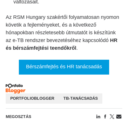
változásait.
Az RSM Hungary szakértői folyamatosan nyomon
követik a fejleményeket, és a következő
hónapokban részletesebb útmutatót is készítünk
az e-TB rendszer bevezetéséhez kapcsolódó
HR
és bérszámfejtési teendőkről
.
Bérszámfejtés és HR tanácsadás
PORTFOLIOBLOGGER
TB-TANÁCSADÁS
MEGOSZTÁS