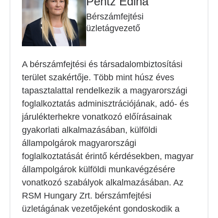
Pentz Edina
Bérszámfejtési
üzletágvezető
A bérszámfejtési és társadalombiztosítási
terület szakértője. Több mint húsz éves
tapasztalattal rendelkezik a magyarországi
foglalkoztatás adminisztrációjának, adó- és
járulékterhekre vonatkozó előírásainak
gyakorlati alkalmazásában, külföldi
állampolgárok magyarországi
foglalkoztatását érintő kérdésekben, magyar
állampolgárok külföldi munkavégzésére
vonatkozó szabályok alkalmazásában. Az
RSM Hungary Zrt. bérszámfejtési
üzletágának vezetőjeként gondoskodik a