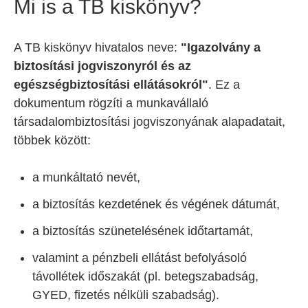
Mi is a TB kiskönyv?
A TB kiskönyv hivatalos neve:
"Igazolvány a
biztosítási jogviszonyról és az
egészségbiztosítási ellátásokról"
. Ez a
dokumentum rögzíti a munkavállaló
társadalombiztosítási jogviszonyának alapadatait,
többek között:
a munkáltató nevét,
a biztosítás kezdetének és végének dátumát,
a biztosítás szünetelésének időtartamát,
valamint a pénzbeli ellátást befolyásoló
távollétek időszakát (pl. betegszabadság,
GYED, fizetés nélküli szabadság).