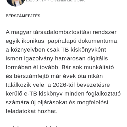
2025.07.14
Olvasási idő:
5 perc
BÉRSZÁMFEJTÉS
A magyar társadalombiztosítási rendszer
egyik ikonikus, papíralapú dokumentuma,
a köznyelvben csak TB kiskönyvként
ismert igazolvány hamarosan digitális
formában él tovább. Bár sok munkáltató
és bérszámfejtő már évek óta ritkán
találkozik vele, a 2026-tól bevezetésre
kerülő e-TB kiskönyv minden foglalkoztató
számára új eljárásokat és megfelelési
feladatokat hozhat.