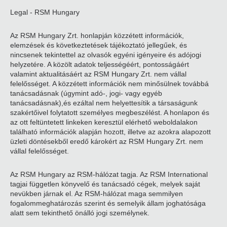
Legal - RSM Hungary
Az RSM Hungary Zrt. honlapján közzétett információk,
elemzések és következtetések tájékoztató jellegűek, és
nincsenek tekintettel az olvasók egyéni igényeire és adójogi
helyzetére. A közölt adatok teljességéért, pontosságáért
valamint aktualitásáért az RSM Hungary Zrt. nem vállal
felelősséget. A közzétett információk nem minősülnek továbbá
tanácsadásnak (úgymint adó-, jogi- vagy egyéb
tanácsadásnak),és ezáltal nem helyettesítik a társaságunk
szakértőivel folytatott személyes megbeszélést. A honlapon és
az ott feltüntetett linkeken keresztül elérhető weboldalakon
található információk alapján hozott, illetve az azokra alapozott
üzleti döntésekből eredő károkért az RSM Hungary Zrt. nem
vállal felelősséget.
Az RSM Hungary az RSM-hálózat tagja. Az RSM International
tagjai független könyvelő és tanácsadó cégek, melyek saját
nevükben járnak el. Az RSM-hálózat maga semmilyen
fogalommeghatározás szerint és semelyik állam joghatósága
alatt sem tekinthető önálló jogi személynek.