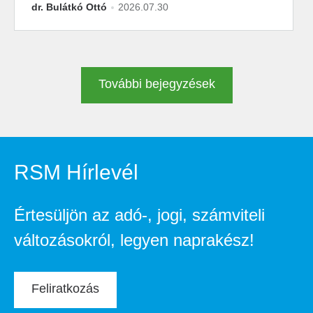
dr. Bulátkó Ottó
2026.07.30
További bejegyzések
RSM Hírlevél
Értesüljön az adó-, jogi, számviteli
változásokról, legyen naprakész!
Feliratkozás