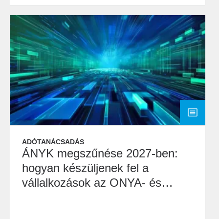
ADÓTANÁCSADÁS
ÁNYK megszűnése 2027-ben:
hogyan készüljenek fel a
vállalkozások az ONYA- és
M2M-átállásra?