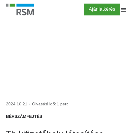
Ugrás
Highlighted
Ajánlatkérés
a
tartalomra
FŐOLDAL
KISOKOS
társadalombiztosítási
kifizetőhely
2024.10.21
Olvasási idő:
1 perc
BÉRSZÁMFEJTÉS