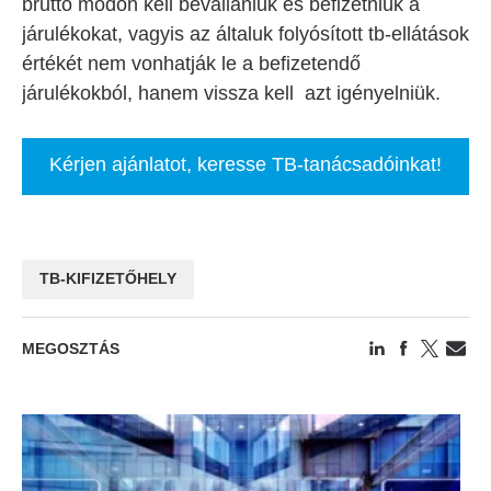
bruttó módon kell bevallaniuk és befizetniük a
járulékokat, vagyis az általuk folyósított tb-ellátások
értékét nem vonhatják le a befizetendő
járulékokból, hanem vissza kell azt igényelniük.
Kérjen ajánlatot, keresse TB-tanácsadóinkat!
TB-KIFIZETŐHELY
MEGOSZTÁS