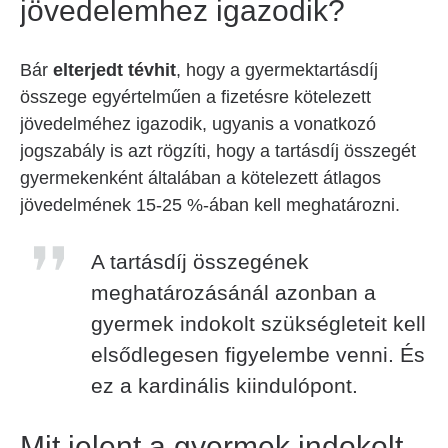
jövedelemhez igazodik?
Bár
elterjedt tévhit
, hogy a gyermektartásdíj
összege egyértelműen a fizetésre kötelezett
jövedelméhez igazodik, ugyanis a vonatkozó
jogszabály is azt rögzíti, hogy a tartásdíj összegét
gyermekenként általában a kötelezett átlagos
jövedelmének 15-25 %-ában kell meghatározni.
A tartásdíj összegének
meghatározásánál azonban a
gyermek indokolt szükségleteit kell
elsődlegesen figyelembe venni. És
ez a kardinális kiindulópont.
Mit jelent a gyermek indokolt