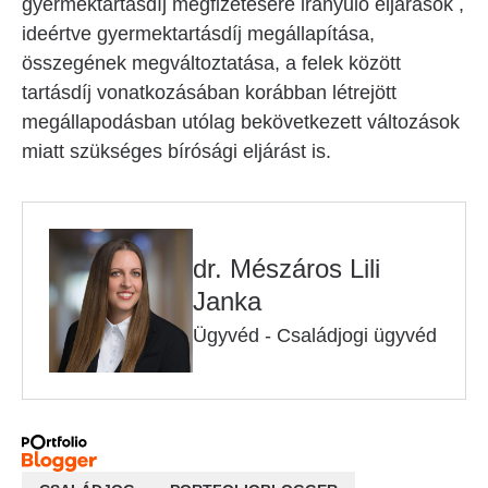
gyermektartásdíj megfizetésére irányuló eljárások ,
ideértve gyermektartásdíj megállapítása,
összegének megváltoztatása, a felek között
tartásdíj vonatkozásában korábban létrejött
megállapodásban utólag bekövetkezett változások
miatt szükséges bírósági eljárást is.
dr. Mészáros Lili
Janka
Ügyvéd - Családjogi ügyvéd