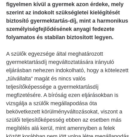
figyelmen kívül a gyermek azon érdeke, mely
szerint az indokolt szükségletei kielégítését
biztosító gyermektartás-díj, mint a harmonikus
személyiségfejlődésének anyagi fedezete
folyamatos és stabilan biztosított legyen.
A szülők egyezsége által meghatározott
gyermektartásdíj megváltoztatására irányuló
eljárásban nehezen indokolható, hogy a kötelezett
„túlvállalta” magát és nincs valós
teljesítőképessége a gyermektartásdíj
megfizetésére. A bíróság ezen eljárásokban is
vizsgálja a szülők megállapodása óta
bekövetkezett körülményváltozásokat, viszont a
szülői teljesítőképesség ebben az esetben más
megítélés alá kerül, mint amennyiben a felek
között korábban nem jött volna létre megállapodás