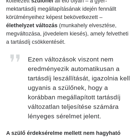
kötelezett
szülőnél
áll elő olyan – a gyer-
mektartásdíj megállapításának idején fennállt
körülményeihez képest bekövetkezett –
élethelyzet
változás
(munkahely elvesztése,
megváltozása, jövedelem kiesés), amely felvetheti
a tartásdíj csökkentését.
Ezen változások viszont nem
eredményezik automatikusan a
tartásdíj leszállítását, igazolnia kell
ugyanis a szülőnek, hogy a
korábban megállapított tartásdíj
változatlan teljesítése számára
lényeges sérelmet jelent.
A szülő érdeksérelme mellett nem hagyható