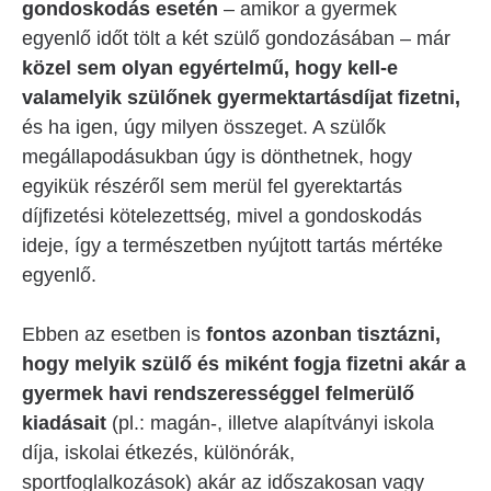
gondoskodás esetén
– amikor a gyermek
egyenlő időt tölt a két szülő gondozásában – már
közel sem olyan egyértelmű, hogy kell-e
valamelyik szülőnek gyermektartásdíjat fizetni,
és ha igen, úgy milyen összeget. A szülők
megállapodásukban úgy is dönthetnek, hogy
egyikük részéről sem merül fel gyerektartás
díjfizetési kötelezettség, mivel a gondoskodás
ideje, így a természetben nyújtott tartás mértéke
egyenlő.
Ebben az esetben is
fontos azonban tisztázni,
hogy melyik szülő és miként fogja fizetni akár a
gyermek havi rendszerességgel felmerülő
kiadásait
(pl.: magán-, illetve alapítványi iskola
díja, iskolai étkezés, különórák,
sportfoglalkozások) akár az időszakosan vagy