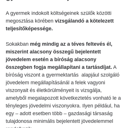
A gyermek indokolt költségeinek szülők közötti
megosztása körében
vizsgálandó a kötelezett
teljesítőképessége.
Sokakban
még mindig az a téves feltevés él,
miszerint alacsony összegű bejelentett
jövedelem esetén a bíróság alacsony
összegben fogja megállapítani a tartásdíjat.
A
bíróság viszont a gyermektartás alapjául szolgáló
jövedelem megállapításánál a felek vagyoni
viszonyait és életkörülményeit is vizsgálja,
amelyből megalapozott következtetés vonható le a
tényleges jövedelmi viszonyokra. Ilyen például, ha
egy – adott esetben több – gazdasági társaság
tulajdonosa minimális bejelentett jövedelemmel