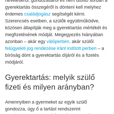
neveléséről, gondozásáról és nem utolsó sorban a
gyerektartás összegéről is dönteni kell melyhez
érdemes
családjogász
segítségét kérni.
Szerencsés esetben, a szülők együttműködve,
közösen állapítják meg a gyerektartás mértékét és
megfizetésének módját. Megegyezés hiányában
azonban – akár egy
válóperben,
akár szülői
felügyeleti jog rendezése iránt indított perben
– a
bíróság dönt a gyerektartás díjáról és a fizetés
módjáról.
Gyerektartás: melyik szülő
fizeti és milyen arányban?
Amennyiben a gyermeket az egyik szülő
gondozza, úgy ő a tartást rendszerint