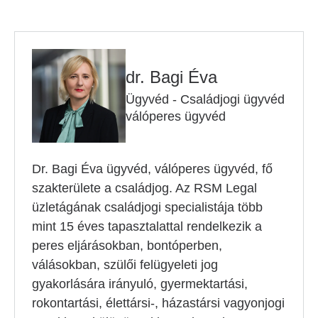
dr. Bagi Éva
Ügyvéd - Családjogi ügyvéd
válóperes ügyvéd
Dr. Bagi Éva ügyvéd, válóperes ügyvéd, fő
szakterülete a családjog. Az RSM Legal
üzletágának családjogi specialistája több
mint 15 éves tapasztalattal rendelkezik a
peres eljárásokban, bontóperben,
válásokban, szülői felügyeleti jog
gyakorlására irányuló, gyermektartási,
rokontartási, élettársi-, házastársi vagyonjogi