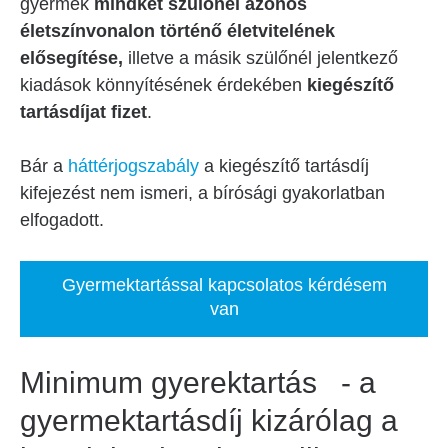
gyermek
mindkét szülőnél azonos
életszínvonalon történő életvitelének
elősegítése,
illetve a másik szülőnél jelentkező
kiadások könnyítésének érdekében
kiegészítő
tartásdíjat fizet
.
Bár a
háttérjogszabály
a kiegészítő tartásdíj
kifejezést nem ismeri, a bírósági gyakorlatban
elfogadott.
Gyermektartással kapcsolatos kérdésem
van
Minimum gyerektartás - a
gyermektartásdíj kizárólag a