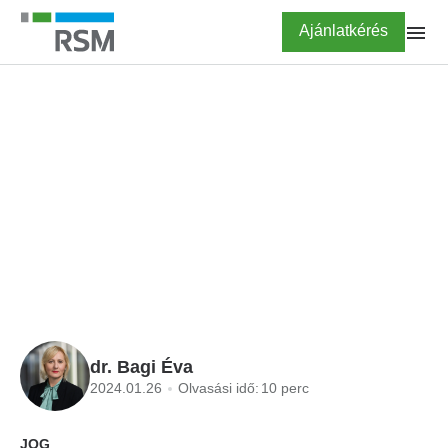
Ugrás
Highlighted
Ajánlatkérés
a
tartalomra
FŐOLDAL
BLOG
Gyermektartás: tények,
tévhitek
dr. Bagi Éva
2024.01.26
Olvasási idő:
10 perc
JOG