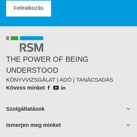
Feliratkozás
THE POWER OF BEING
UNDERSTOOD
KÖNYVVIZSGÁLAT | ADÓ | TANÁCSADÁS
Social
Kövess minket
Footer
Szolgáltatások
linkek
Ismerjen meg minket