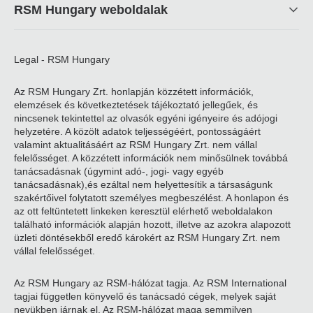
RSM Hungary weboldalak
Legal - RSM Hungary
Az RSM Hungary Zrt. honlapján közzétett információk,
elemzések és következtetések tájékoztató jellegűek, és
nincsenek tekintettel az olvasók egyéni igényeire és adójogi
helyzetére. A közölt adatok teljességéért, pontosságáért
valamint aktualitásáért az RSM Hungary Zrt. nem vállal
felelősséget. A közzétett információk nem minősülnek továbbá
tanácsadásnak (úgymint adó-, jogi- vagy egyéb
tanácsadásnak),és ezáltal nem helyettesítik a társaságunk
szakértőivel folytatott személyes megbeszélést. A honlapon és
az ott feltüntetett linkeken keresztül elérhető weboldalakon
található információk alapján hozott, illetve az azokra alapozott
üzleti döntésekből eredő károkért az RSM Hungary Zrt. nem
vállal felelősséget.
Az RSM Hungary az RSM-hálózat tagja. Az RSM International
tagjai független könyvelő és tanácsadó cégek, melyek saját
nevükben járnak el. Az RSM-hálózat maga semmilyen