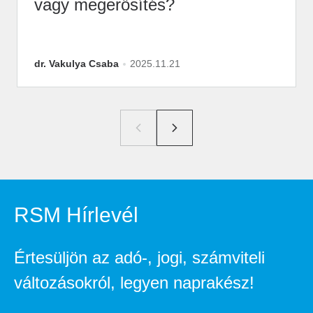
vagy megerősítés?
dr. Vakulya Csaba
2025.11.21
RSM Hírlevél
Értesüljön az adó-, jogi, számviteli
változásokról, legyen naprakész!