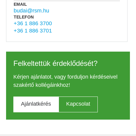
EMAIL
budai@rsm.hu
TELEFON
+36 1 886 3700
+36 1 886 3701
Felkeltettük érdeklődését?
Kérjen ajánlatot, vagy forduljon kérdéseivel
szakértő kollégáinkhoz!
Ajánlatkérés
Kapcsolat