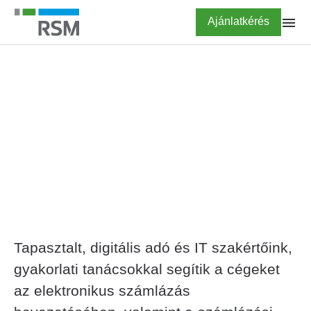
Ugrás
Highlighted
Ajánlatkérés
a
tartalomra
FŐOLDAL
Teljes körű elektronikus
számlázási tanácsadás
Tapasztalt, digitális adó és IT szakértőink,
gyakorlati tanácsokkal segítik a cégeket
az elektronikus számlázás