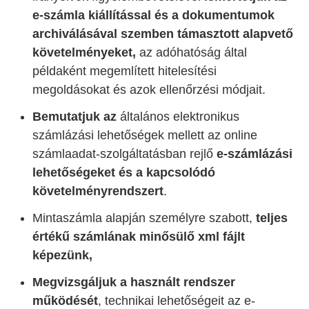
e-számla kiállítással és a dokumentumok
archiválásával szemben támasztott alapvető
követelményeket,
az adóhatóság által
példaként megemlített hitelesítési
megoldásokat és azok ellenőrzési módjait.
Bemutatjuk az
általános elektronikus
számlázási lehetőségek mellett az online
számlaadat-szolgáltatásban rejlő
e-számlázási
lehetőségeket és a kapcsolódó
követelményrendszert
.
Mintaszámla alapján személyre szabott,
teljes
értékű számlának minősülő xml fájlt
képezünk,
Megvizsgáljuk a használt rendszer
működését
, technikai lehetőségeit az e-