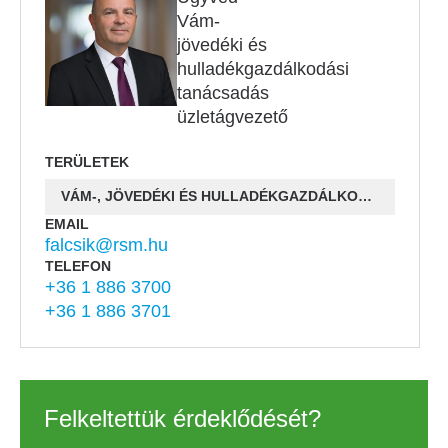
Vám-
jövedéki és
hulladékgazdálkodási
tanácsadás
üzletágvezető
TERÜLETEK
VÁM-, JÖVEDÉKI ÉS HULLADÉKGAZDÁLKODÁSI TANÁCSADÁS
EMAIL
falcsik@rsm.hu
TELEFON
+36 1 886 3700
+36 1 886 3701
Felkeltettük érdeklődését?