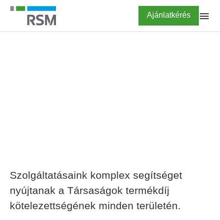
Ugrás
Highlighted
Ajánlatkérés
a
tartalomra
FŐOLDAL
Környezetvédelmi
termékdíj-tanácsadás
Szolgáltatásaink komplex segítséget
nyújtanak a Társaságok termékdíj
kötelezettségének minden területén.