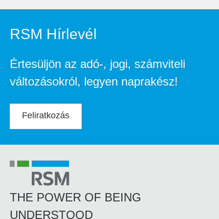
RSM Hírlevél
Értesüljön az adó-, jogi, számviteli
változásokról, legyen naprakész!
Feliratkozás
THE POWER OF BEING
UNDERSTOOD