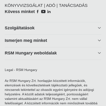
KÖNYVVIZSGÁLAT | ADÓ | TANÁCSADÁS
Social
Kövess minket
Footer
Szolgáltatások
linkek
Ismerjen meg minket
RSM Hungary weboldalak
Legal - RSM Hungary
Az RSM Hungary Zrt. honlapján közzétett információk,
elemzések és következtetések tájékoztató jellegűek, és
nincsenek tekintettel az olvasók egyéni igényeire és adójogi
helyzetére. A közölt adatok teljességéért, pontosságáért
valamint aktualitásáért az RSM Hungary Zrt. nem vállal
felelősséget. A közzétett információk nem minősülnek továbbá