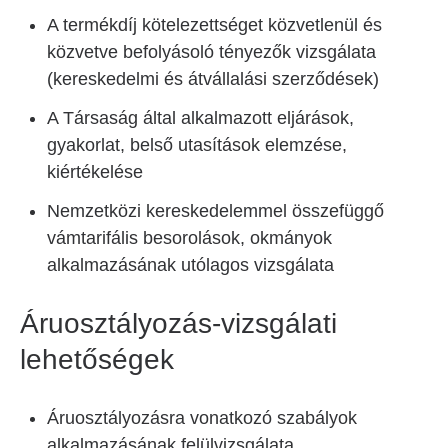
A termékdíj kötelezettséget közvetlenül és
közvetve befolyásoló tényezők vizsgálata
(kereskedelmi és átvállalási szerződések)
A Társaság által alkalmazott eljárások,
gyakorlat, belső utasítások elemzése,
kiértékelése
Nemzetközi kereskedelemmel összefüggő
vámtarifális besorolások, okmányok
alkalmazásának utólagos vizsgálata
Áruosztályozás-vizsgálati
lehetőségek
Áruosztályozásra vonatkozó szabályok
alkalmazásának felülvizsgálata