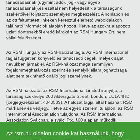
tanácsadásnak (úgymint adó-, jogi- vagy egyéb
tanácsadásnak),és ezáltal nem helyettesítik a társaságunk
szakértőivel folytatott személyes megbeszélést. A honlapon és
az ott feltüntetett linkeken keresztül elérhető weboldalakon
található információk alapján hozott, illetve az azokra alapozott
üzleti döntésekből eredő károkért az RSM Hungary Zrt. nem
vállal felelősséget.
Az RSM Hungary az RSM-hálózat tagja. Az RSM International
tagjai független könyvelő és tanácsadó cégek, melyek saját
nevükben járnak el. Az RSM-hálózat maga semmilyen
fogalommeghatározás szerint és semelyik állam joghatósága
alatt sem tekinthető önálló jogi személynek.
Az RSM hálózatot az RSM International Limited irányítja, a
társaság székhelye 200 Aldersgate Street, London, EC1A 4HD
(cégjegyzékszám: 4040589). A hálózat tagjai által használt RSM
márkanév és védjegy, illetve az egyéb szellemi tulajdon, az RSM
International Associatiation tulajdona. Az RSM International
Association Svájcban, a svájci Ptk. §60 alapján működik,
székhelye Zugban található.
Az rsm.hu oldalon cookie-kat használunk, hogy