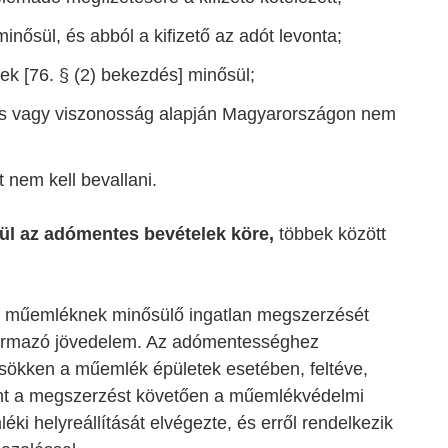
nősül, és abból a kifizető az adót levonta;
ek [76. § (2) bekezdés] minősül;
dés vagy viszonosság alapján Magyarországon nem
 nem kell bevallani.
ül az adómentes bevételek köre,
többek között
a műemléknek minősülő ingatlan megszerzését
származó jövedelem. Az adómentességhez
csökken a műemlék épületek esetében, feltéve,
nt a megszerzést követően a műemlékvédelmi
éki helyreállítását elvégezte, és erről rendelkezik