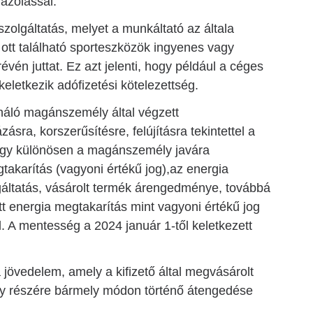
gazolással.
szolgáltatás, melyet a munkáltató az általa
z ott található sporteszközök ingyenes vagy
én juttat. Ez azt jelenti, hogy például a céges
letkezik adófizetési kötelezettség.
náló magánszemély által végzett
ra, korszerűsítésre, felújításra tekintettel a
 így különösen a magánszemély javára
egtakarítás (vagyoni értékű jog),az energia
gáltatás, vásárolt termék árengedménye, továbbá
tt energia megtakarítás mint vagyoni értékű jog
 A mentesség a 2024 január 1-től keletkezett
jövedelem, amely a kifizető által megvásárolt
ly részére bármely módon történő átengedése