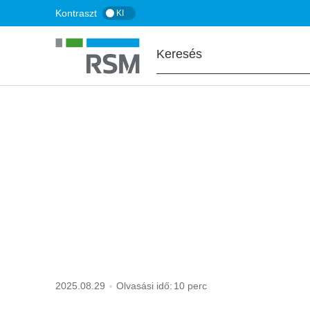
Ugrás
Kontraszt
KI
a
tartalomra
FŐOLDAL
KISOKOS
szja mértéke
2025.08.29
Olvasási idő:
10 perc