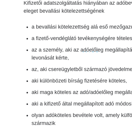
Kifizetői adatszolgáltatás hiányában az adóbev
eleget bevallási kötelezettségének
a bevallási kötelezettség alá eső mezőgaz
a fizető-vendéglátó tevékenységére tételes
az a személy, aki az
adóelőleg
megállapítás
levonását kérte,
az, aki csereügyletből származó jövedelmet
aki különbözeti bírság fizetésére köteles,
aki maga köteles az adó/adóelőleg megálla
aki a kifizető által megállapított adó mód
olyan adóköteles bevétele volt, amely külf
származik