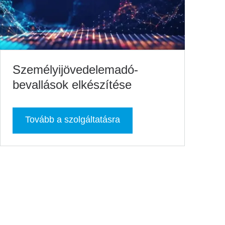
Személyijövedelemadó-
bevallások elkészítése
Tovább a szolgáltatásra