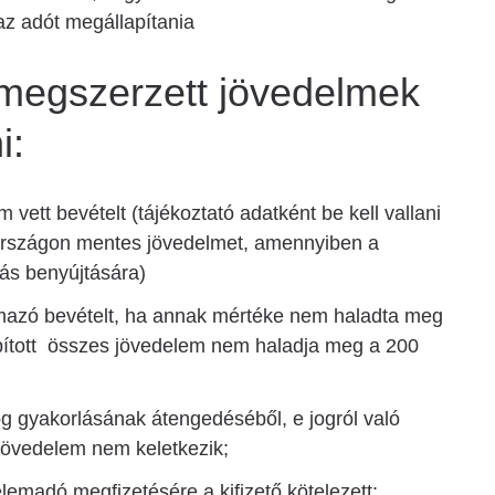
az adót megállapítania
megszerzett jövedelmek
i:
vett bevételt (tájékoztató adatként be kell vallani
rszágon mentes jövedelmet, amennyiben a
ás benyújtására)
rmazó bevételt, ha annak mértéke nem haladta meg
apított összes jövedelem nem haladja meg a 200
og gyakorlásának átengedéséből, e jogról való
jövedelem nem keletkezik;
elemadó megfizetésére a kifizető kötelezett;