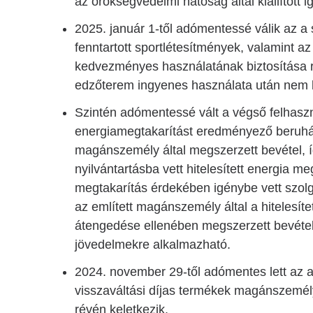
az örökségvédelmi hatóság által kiállított i
2025. január 1-től adómentessé válik az a 
fenntartott sportlétesítmények, valamint a
kedvezményes használatának biztosítása rév
edzőterem ingyenes használata után nem ke
Szintén adómentessé vált a végső felhasz
energiamegtakarítást eredményező beruházás
magánszemély által megszerzett bevétel,
nyilvántartásba vett hitelesített energia m
megtakarítás érdekében igénybe vett szol
az említett magánszemély által a hitelesíte
átengedése ellenében megszerzett bevétel.
jövedelmekre alkalmazható.
2024. november 29-től adómentes lett az a 
visszaváltási díjas termékek magánszemé
révén keletkezik.