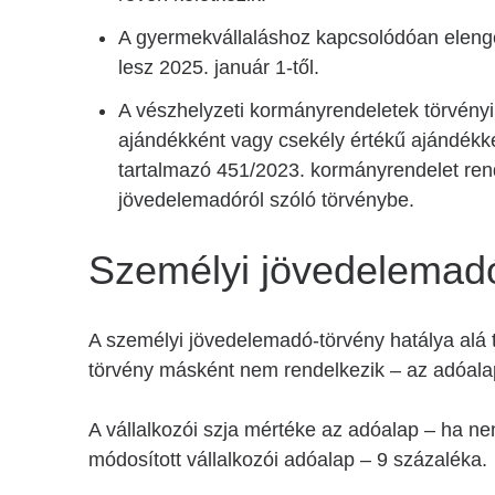
A gyermekvállaláshoz kapcsolódóan elenged
lesz 2025. január 1-től.
A vészhelyzeti kormányrendeletek törvényi 
ajándékként vagy csekély értékű ajándékk
tartalmazó 451/2023. kormányrendelet rend
jövedelemadóról szóló törvénybe.
Személyi jövedelemad
A személyi jövedelemadó-törvény hatálya alá 
törvény másként nem rendelkezik – az adóala
A vállalkozói szja mértéke az adóalap – ha n
módosított vállalkozói adóalap – 9 százaléka.