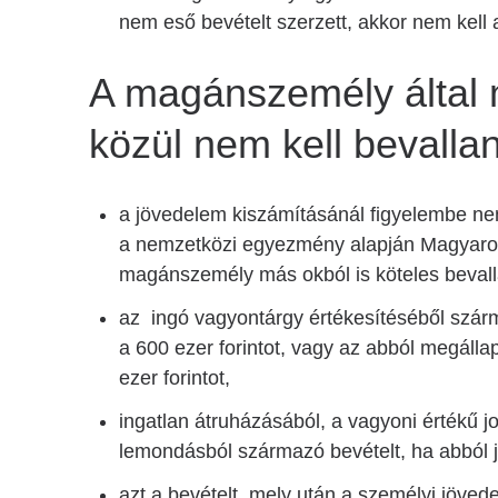
nem eső bevételt szerzett, akkor nem kell 
A magánszemély által 
közül nem kell bevallan
a jövedelem kiszámításánál figyelembe nem 
a nemzetközi egyezmény alapján Magyaro
magánszemély más okból is köteles bevall
az ingó vagyontárgy értékesítéséből szá
a 600 ezer forintot, vagy az abból megáll
ezer forintot,
ingatlan átruházásából, a vagyoni értékű j
lemondásból származó bevételt, ha abból 
azt a bevételt, mely után a személyi jöved