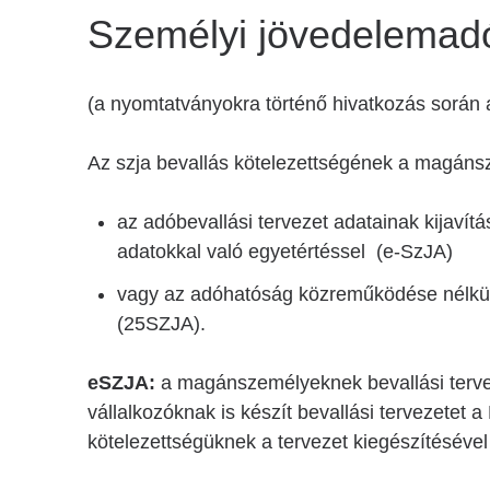
Személyi jövedelemadó
(a nyomtatványokra történő hivatkozás során
Az szja bevallás kötelezettségének a magán
az adóbevallási tervezet adatainak kijavítá
adatokkal való egyetértéssel (e-SzJA)
vagy az adóhatóság közreműködése nélkül e
(25SZJA).
eSZJA:
a magánszemélyeknek bevallási tervez
vállalkozóknak is készít bevallási tervezetet a
kötelezettségüknek a tervezet kiegészítésével 