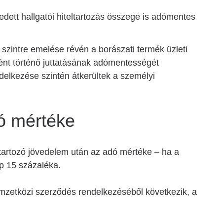
ett hallgatói hiteltartozás összege is adómentes
szintre emelése révén a borászati termék üzleti
ént történő juttatásának adómentességét
elkezése szintén átkerültek a személyi
ó mértéke
tartozó jövedelem után az adó mértéke – ha a
p 15 százaléka.
emzetközi szerződés rendelkezéséből következik, a