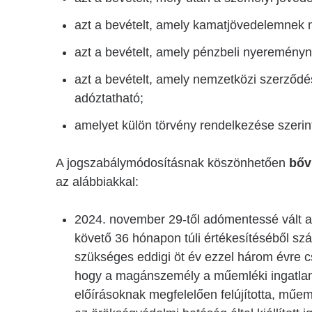
azt a bevételt, amely kamatjövedelemnek mi
azt a bevételt, amely pénzbeli nyereményn
azt a bevételt, amely nemzetközi szerző
adóztatható;
amelyet külön törvény rendelkezése szerint
A jogszabálymódosításnak köszönhetően
bőv
az alábbiakkal:
2024. november 29-től adómentessé vált 
követő 36 hónapon túli értékesítéséből 
szükséges eddigi öt év ezzel három évre 
hogy a magánszemély a műemléki ingatla
előírásoknak megfelelően felújította, műeml