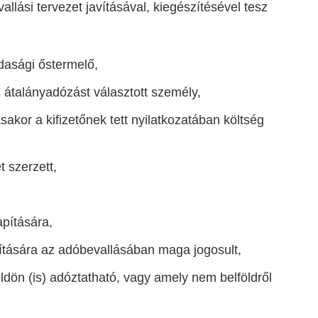
allási tervezet javításával, kiegészítésével tesz
dasági őstermelő,
 átalányadózást választott személy,
akor a kifizetőnek tett nyilatkozatában költség
 szerzett,
pítására,
osítására az adóbevallásában maga jogosult,
öldön (is) adóztatható, vagy amely nem belföldről