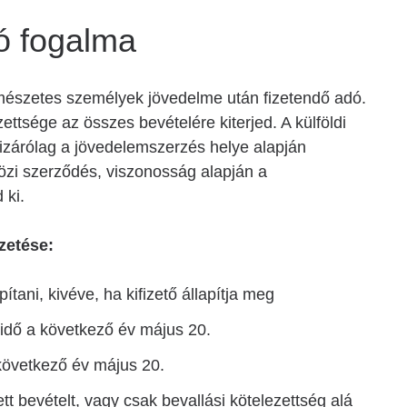
ó fogalma
rmészetes személyek jövedelme után fizetendő adó.
ttsége az összes bevételére kiterjed. A külföldi
izárólag a jövedelemszerzés helye alapján
özi szerződés, viszonosság alapján a
 ki.
zetése:
tani, kivéve, ha kifizető állapítja meg
ridő a következő év május 20.
következő év május 20.
 bevételt, vagy csak bevallási kötelezettség alá