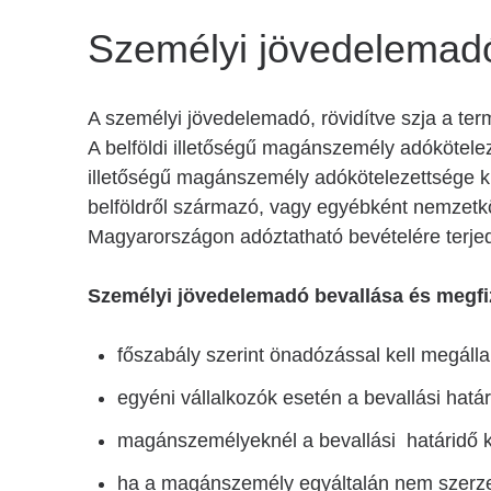
Személyi jövedelemad
A személyi jövedelemadó, rövidítve szja a te
A belföldi illetőségű magánszemély adóköteleze
illetőségű magánszemély adókötelezettsége k
belföldről származó, vagy egyébként nemzetk
Magyarországon adóztatható bevételére terjed
Személyi jövedelemadó bevallása és megfi
főszabály szerint önadózással kell megállapí
egyéni vállalkozók esetén a bevallási hatá
magánszemélyeknél a bevallási határidő 
ha a magánszemély egyáltalán nem szerzett