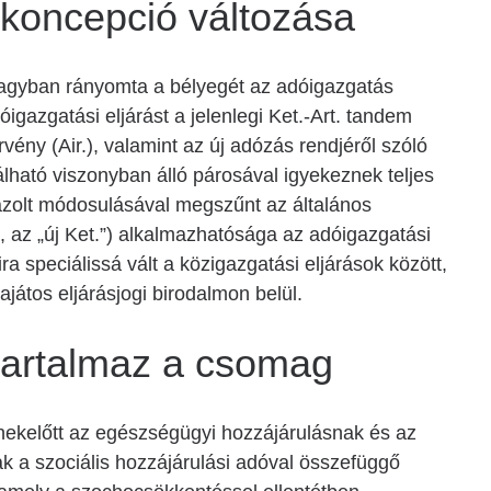
 koncepció változása
nagyban rányomta a bélyegét az adóigazgatás
gazgatási eljárást a jelenlegi Ket.-Art. tandem
rvény (Air.), valamint az új adózás rendjéről szóló
álható viszonyban álló párosával igyekeznek teljes
vázolt módosulásával megszűnt az általános
., az „új Ket.”) alkalmazhatósága az adóigazgatási
a speciálissá vált a közigazgatási eljárások között,
játos eljárásjogi birodalmon belül.
tartalmaz a csomag
nekelőtt az egészségügyi hozzájárulásnak és az
ak a szociális hozzájárulási adóval összefüggő