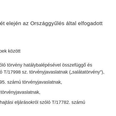
ét elején az Országgyűlés által elfogadott
bbek között
zóló törvény hatálybalépésével összefüggő és
 T/17998 sz. törvényjavaslatnak (
„
salátatörvény
”
),
995. számú törvényjavaslatnak,
törvényjavaslatnak,
hajtási eljárásokról szóló T/17782. számú