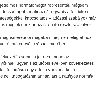
erjedelmes normatömeget reprezentál, mégsem
szi adócsomagot tartalmazná, ugyanis a fentieken
entességekkel kapcsolatos – adózási szabályok már
nten is megjelennek adózást érintő részletszabályok.
somag ismerete önmagában még nem elég ahhoz,
et érintő adóváltozás tekintetében.
 felvezetés semmi újat nem mond az
gyóknak, ugyanis az utóbbi években következetes
ek elfogadásra egy adott évre vonatkozó
lé kell tapogatóznia annak, aki a hatályos normák