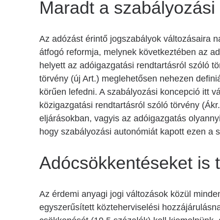
Maradt a szabályozási
Az adózást érintő jogszabályok változásaira 
átfogó reformja, melynek következtében az adói
helyett az adóigazgatási rendtartásról szóló tö
törvény (új Art.) meglehetősen nehezen defini
körűen lefedni. A szabályozási koncepció itt 
közigazgatási rendtartásról szóló törvény (Ákr
eljárásokban, vagyis az adóigazgatás olyannyir
hogy szabályozási autonómiát kapott ezen a sa
Adócsökkentéseket is 
Az érdemi anyagi jogi változások közül minde
egyszerűsített közteherviselési hozzájárulásn