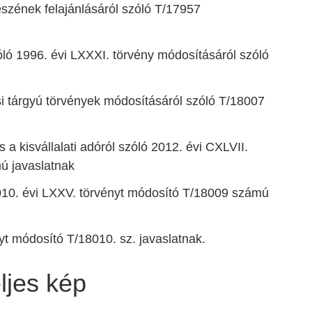
szének felajánlásáról szóló T/17957
óló 1996. évi LXXXI. törvény módosításáról szóló
si tárgyú törvények módosításáról szóló T/18007
 a kisvállalati adóról szóló 2012. évi CXLVII.
ú javaslatnak
 2010. évi LXXV. törvényt módosító T/18009 számú
ényt módosító T/18010. sz. javaslatnak.
ljes kép