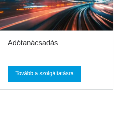
Adótanácsadás
Tovább a szolgáltatásra