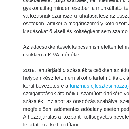
csökkenését (19,5 százalék) kell kiemelnünk,
gyakorlatilag minden esetben a munkáltatói te
változásnak számszerű kihatása lesz az össze
eseteken, amikor a magánszemély kötelezett a
kiadásokat ő viseli és költségként sem számolh
Az adócsökkentések kapcsán ismételten felhív
csökken a KIVA mértéke.
2018. januárjától 5 százalékra csökken az étk
helyben készített, nem alkoholtartalmú italok
kerül bevezetésre a
turizmusfejlesztési hozzáj
szolgáltatások áfa nélkül számított értékére v
százalék. Az adót az önadózás szabályai szeri
megfelelően, adómentes adóalany esetén pedig
A hozzájárulás a központi költségvetés bevétel
feladatokra kell fordítani.