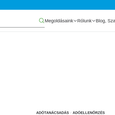
Főmenü
Megoldásaink
Rólunk
Blog, Sza
szi adócsomagot
ADÓTANÁCSADÁS
ADÓELLENŐRZÉS