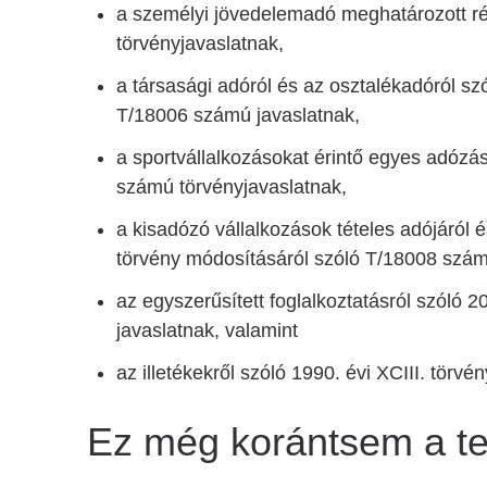
a személyi jövedelemadó meghatározott ré
törvényjavaslatnak,
a társasági adóról és az osztalékadóról sz
T/18006 számú javaslatnak,
a sportvállalkozásokat érintő egyes adózá
számú törvényjavaslatnak,
a kisadózó vállalkozások tételes adójáról és
törvény módosításáról szóló T/18008 szám
az egyszerűsített foglalkoztatásról szóló
javaslatnak, valamint
az illetékekről szóló 1990. évi XCIII. törv
Ez még korántsem a te