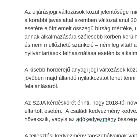
Az eljárásjogi változások közül jelentősége mi
a korábbi javaslattal szemben változatlanul 
esetére előírt emelt összegű bírság mértéke, 
annak alkalmazására szélesebb körben kerülh
és nem mellőzhető szankció – némileg vitath
nyilvántartások felhasználása esetén is alkal
A kisebb horderejű anyagi jogi változások közü
jövőben majd állandó nyilatkozatot lehet tenn
felajánlásáról.
Az SZJA kérdéskörét érinti, hogy 2018-tól nö
eltartott esetén. A családi kedvezmény kedvez
növekszik, vagyis az
adókedvezmény
összege 
A fejlesztési kedvezmény taoszabályainak válto