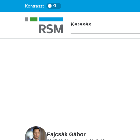
Ugrás
Kontraszt
KI
a
tartalomra
FŐOLDAL
BLOG
Elfogadták az ő
Fajcsák Gábor