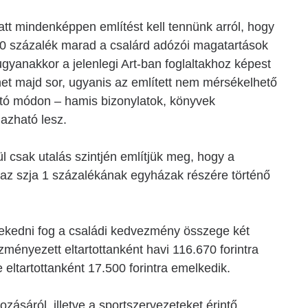
att mindenképpen említést kell tennünk arról, hogy
200 százalék marad a csalárd adózói magatartások
ugyanakkor a jelenlegi Art-ban foglaltakhoz képest
et majd sor, ugyanis az említett nem mérsékelhető
ató módon – hamis bizonylatok, könyvek
mazható lesz.
l csak utalás szintjén említjük meg, hogy a
i az szja 1 százalékának egyházak részére történő
vekedni fog a családi kedvezmény összege két
ményezett eltartottanként havi 116.670 forintra
eltartottanként 17.500 forintra emelkedik.
zásáról, illetve a sportszervezeteket érintő