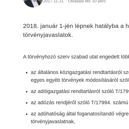
2017.11.21
Olvasási idő:
10 perc
2018. január 1-jén lépnek hatályba a h
törvényjavaslatok.
A törvényhozó szerv szabad utat engedett tö
az általános közigazgatási rendtartásról s
egyes egyéb törvények módosításáról szóló
az adóigazgatási rendtartásról szóló T/17
az adózás rendjéről szóló T/17994. számú 
az adóhatóság által foganatosítandó végre
törvényjavaslatnak,