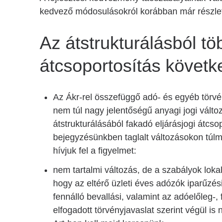
kedvező módosulásokról korábban már részle
Az átstrukturálásból tö
átcsoportosítás követk
Az Ákr-rel összefüggő adó- és egyéb törv
nem túl nagy jelentőségű anyagi jogi változá
átstrukturálásából fakadó eljárásjogi átcso
bejegyzésünkben taglalt változásokon túl
hívjuk fel a figyelmet:
nem tartalmi változás, de a szabályok loka
hogy az eltérő üzleti éves adózók iparűzé
fennálló bevallási, valamint az adóelőleg-, 
elfogadott törvényjavaslat szerint végül i