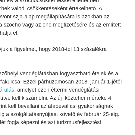
 amely a szochocsökkentéssel ellentétben
rhek valódi csökkentéseként értékelhető. A
vont szja-alap megállapítására is azokban az
 szocho vagy az eho megfizetésére és az említett
atja el.
juk a figyelmet, hogy 2018-tól 13 százalékra
ezőhelyi vendéglátásban fogyasztható ételek és a
 áfakulcsa. Ezzel párhuzamosan 2018. január 1-jétől
árulás,
amelyet ezen éttermi vendéglátási
etítve kell kiszámolni. Az új közteher mértéke 4
nt kell bevallani az áfabevallási gyakoriságnak
 a szolgáltatásnyújtást követő év február 25-éig.
ét fogja képezni és azt turizmusfejlesztési