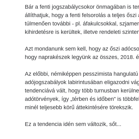
Bár a fenti jogszabálycsokor önmagában is t
állíthatjuk, hogy a fenti felsorolás a teljes ő
túlmenően további - pl. áfakulcsokkal, szjam
kihirdetésre is kerültek, illetve rendeleti szi
Azt mondanunk sem kell, hogy az őszi adóc
hogy naprakészek legyünk az összes, 2018. év
Az előbbi, némiképpen pesszimista hangulatú
adójogszabályok labirintusában eligazodni vá
tendenciává vált, hogy több turnusban kerüln
adótörvények, így „térben és időben” is többfe
minél teljesebb körű áttekintésére törekszik.
Ez a tendencia idén sem változik, sőt...