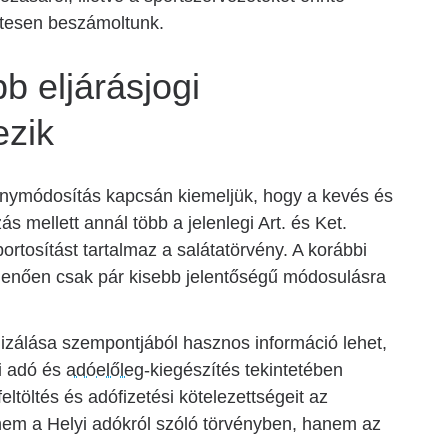
tesen beszámoltunk.
bb eljárásjogi
ezik
énymódosítás kapcsán kiemeljük, hogy a kevés és
s mellett annál több a jelenlegi Art. és Ket.
portosítást tartalmaz a salátatörvény. A korábbi
menően csak pár kisebb jelentőségű módosulásra
lizálása szempontjából hasznos információ lehet,
si adó és
adóelőleg
-kiegészítés tekintetében
feltöltés és adófizetési kötelezettségeit az
s nem a Helyi adókról szóló törvényben, hanem az