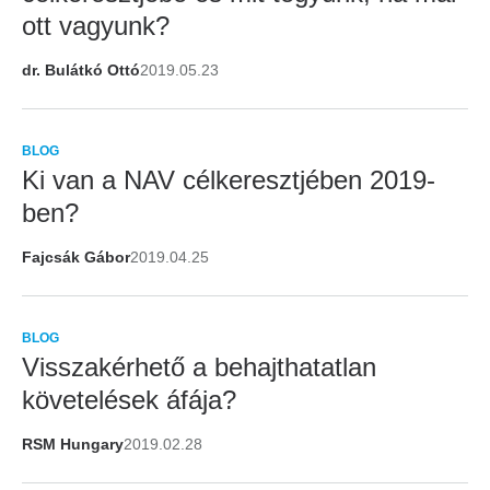
ott vagyunk?
dr. Bulátkó Ottó
2019.05.23
BLOG
Ki van a NAV célkeresztjében 2019-
ben?
Fajcsák Gábor
2019.04.25
BLOG
Visszakérhető a behajthatatlan
követelések áfája?
RSM Hungary
2019.02.28