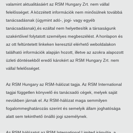
valamint aktualitásáért az RSM Hungary Zrt. nem vállal
felelősséget. A közzétett információk nem minősülnek továbbá
tanácsadásnak (úgymint adó-, jogi- vagy egyéb
tanácsadásnak),és ezáltal nem helyettesítik a társaságunk
szakértőivel folytatott személyes megbeszélést. A honlapon és
az ott feltüntetett linkeken keresztül elérhető weboldalakon
található információk alapján hozott, illetve az azokra alapozott
üzleti döntésekből eredő károkért az RSM Hungary Zrt. nem
vállal felelősséget.
Az RSM Hungary az RSM-hálózat tagja. Az RSM International
tagjai független könyvelő és tanácsadó cégek, melyek saját
nevükben járnak el. Az RSM-hálózat maga semmilyen
fogalommeghatározás szerint és semelyik állam joghatósága
alatt sem tekinthető önálló jogi személynek.
Az RSM hálózatot az RSM International Limited irányítja, a