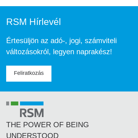
RSM Hírlevél
Értesüljön az adó-, jogi, számviteli
változásokról, legyen naprakész!
Feliratkozás
THE POWER OF BEING
UNDERSTOOD