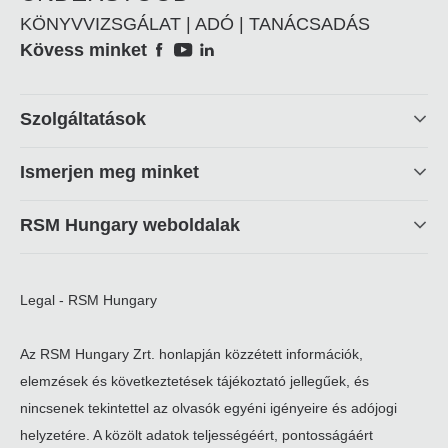
KÖNYVVIZSGÁLAT | ADÓ | TANÁCSADÁS
Social
Kövess minket
Footer
Szolgáltatások
linkek
Ismerjen meg minket
RSM Hungary weboldalak
Legal - RSM Hungary
Az RSM Hungary Zrt. honlapján közzétett információk,
elemzések és következtetések tájékoztató jellegűek, és
nincsenek tekintettel az olvasók egyéni igényeire és adójogi
helyzetére. A közölt adatok teljességéért, pontosságáért