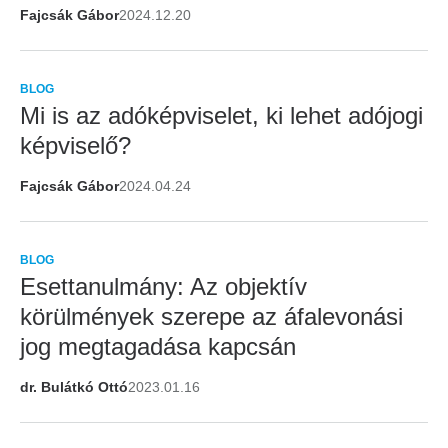
Fajcsák Gábor
2024.12.20
BLOG
Mi is az adóképviselet, ki lehet adójogi
képviselő?
Fajcsák Gábor
2024.04.24
BLOG
Esettanulmány: Az objektív
körülmények szerepe az áfalevonási
jog megtagadása kapcsán
dr. Bulátkó Ottó
2023.01.16