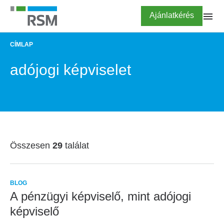
Ugrás
Highlighted
Ajánlatkérés
a
tartalomra
CÍMLAP
MORZSA
adójogi képviselet
Összesen
29
találat
BLOG
A pénzügyi képviselő, mint adójogi
képviselő