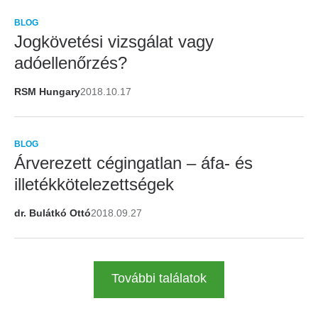
BLOG
Jogkövetési vizsgálat vagy
adóellenőrzés?
RSM Hungary
2018.10.17
BLOG
Árverezett cégingatlan – áfa- és
illetékkötelezettségek
dr. Bulátkó Ottó
2018.09.27
További találatok