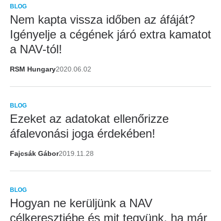
BLOG
Nem kapta vissza időben az áfáját?
Igényelje a cégének járó extra kamatot
a NAV-tól!
RSM Hungary
2020.06.02
BLOG
Ezeket az adatokat ellenőrizze
áfalevonási joga érdekében!
Fajcsák Gábor
2019.11.28
BLOG
Hogyan ne kerüljünk a NAV
célkeresztjébe és mit tegyünk, ha már