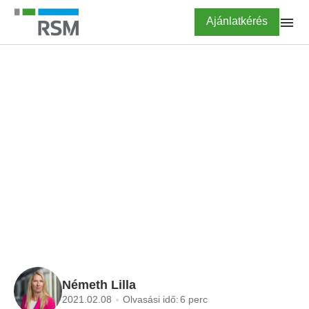
Ugrás
Highlighted
Ajánlatkérés
a
tartalomra
FŐOLDAL
BLOG
Online számla
adatszolgáltatás lépésről-
lépésre
Németh Lilla
2021.02.08
Olvasási idő:
6 perc