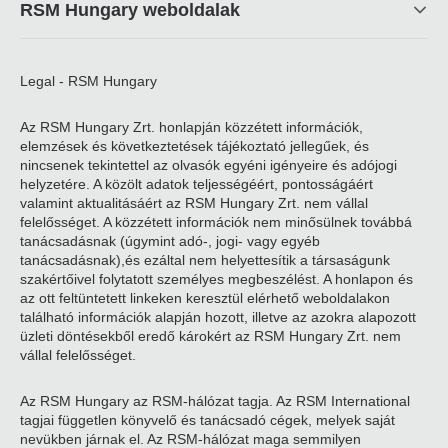
RSM Hungary weboldalak
Legal - RSM Hungary
Az RSM Hungary Zrt. honlapján közzétett információk,
elemzések és következtetések tájékoztató jellegűek, és
nincsenek tekintettel az olvasók egyéni igényeire és adójogi
helyzetére. A közölt adatok teljességéért, pontosságáért
valamint aktualitásáért az RSM Hungary Zrt. nem vállal
felelősséget. A közzétett információk nem minősülnek továbbá
tanácsadásnak (úgymint adó-, jogi- vagy egyéb
tanácsadásnak),és ezáltal nem helyettesítik a társaságunk
szakértőivel folytatott személyes megbeszélést. A honlapon és
az ott feltüntetett linkeken keresztül elérhető weboldalakon
található információk alapján hozott, illetve az azokra alapozott
üzleti döntésekből eredő károkért az RSM Hungary Zrt. nem
vállal felelősséget.
Az RSM Hungary az RSM-hálózat tagja. Az RSM International
tagjai független könyvelő és tanácsadó cégek, melyek saját
nevükben járnak el. Az RSM-hálózat maga semmilyen