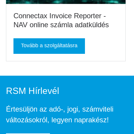
Connectax Invoice Reporter -
NAV online számla adatküldés
Tovább a szolgáltatásra
RSM Hírlevél
Értesüljön az adó-, jogi, számviteli
változásokról, legyen naprakész!