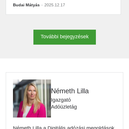
Budai Mátyás
2025.12.17
További bejegyzések
Németh Lilla
Igazgató
Adóüzletág
Németh Lilla a Digitális adózási megoldások