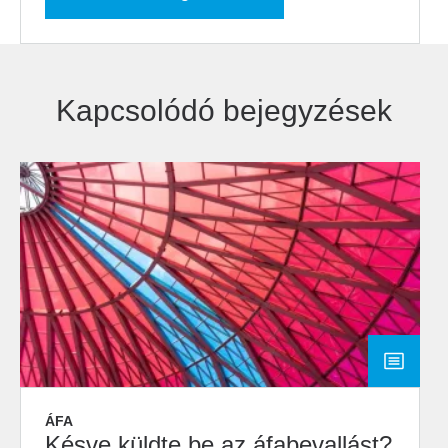
Kapcsolódó bejegyzések
ÁFA
Késve küldte be az áfabevallást?