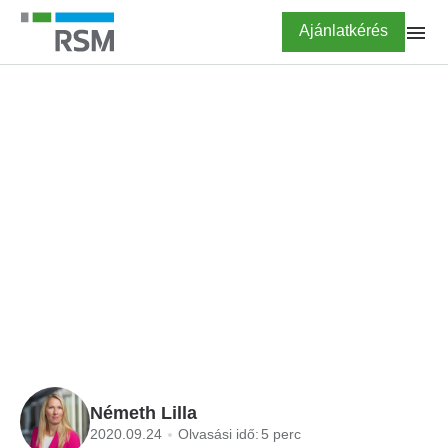
Ugrás
Highlighted
Ajánlatkérés
a
tartalomra
FŐOLDAL
BLOG
NAV XML 3.0, avagy a
papír alapú számla
megszűnése?
Németh Lilla
2020.09.24
Olvasási idő:
5 perc