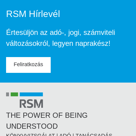
RSM Hírlevél
Értesüljön az adó-, jogi, számviteli
változásokról, legyen naprakész!
Feliratkozás
THE POWER OF BEING
UNDERSTOOD
KÖNYVVIZSGÁLAT | ADÓ | TANÁCSADÁS