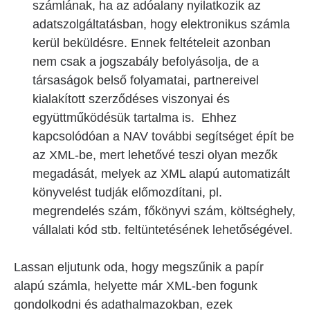
számlának, ha az adóalany nyilatkozik az
adatszolgáltatásban, hogy elektronikus számla
kerül beküldésre. Ennek feltételeit azonban
nem csak a jogszabály befolyásolja, de a
társaságok belső folyamatai, partnereivel
kialakított szerződéses viszonyai és
együttműködésük tartalma is. Ehhez
kapcsolódóan a NAV további segítséget épít be
az XML-be, mert lehetővé teszi olyan mezők
megadását, melyek az XML alapú automatizált
könyvelést tudják előmozdítani, pl.
megrendelés szám, főkönyvi szám, költséghely,
vállalati kód stb. feltüntetésének lehetőségével.
Lassan eljutunk oda, hogy megszűnik a papír
alapú számla, helyette már XML-ben fogunk
gondolkodni és adathalmazokban, ezek