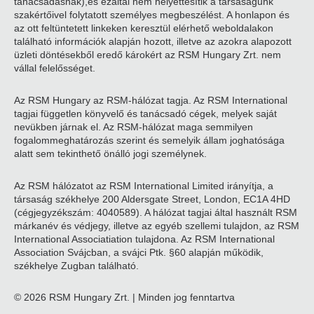
tanácsadásnak),és ezáltal nem helyettesítik a társaságunk
szakértőivel folytatott személyes megbeszélést. A honlapon és
az ott feltüntetett linkeken keresztül elérhető weboldalakon
található információk alapján hozott, illetve az azokra alapozott
üzleti döntésekből eredő károkért az RSM Hungary Zrt. nem
vállal felelősséget.
Az RSM Hungary az RSM-hálózat tagja. Az RSM International
tagjai független könyvelő és tanácsadó cégek, melyek saját
nevükben járnak el. Az RSM-hálózat maga semmilyen
fogalommeghatározás szerint és semelyik állam joghatósága
alatt sem tekinthető önálló jogi személynek.
Az RSM hálózatot az RSM International Limited irányítja, a
társaság székhelye 200 Aldersgate Street, London, EC1A 4HD
(cégjegyzékszám: 4040589). A hálózat tagjai által használt RSM
márkanév és védjegy, illetve az egyéb szellemi tulajdon, az RSM
International Associatiation tulajdona. Az RSM International
Association Svájcban, a svájci Ptk. §60 alapján működik,
székhelye Zugban található.
© 2026 RSM Hungary Zrt. | Minden jog fenntartva