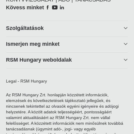
Social
Kövess minket
Footer
Szolgáltatások
linkek
Ismerjen meg minket
RSM Hungary weboldalak
Legal - RSM Hungary
Az RSM Hungary Zrt. honlapján közzétett információk,
elemzések és következtetések tájékoztató jellegűek, és
nincsenek tekintettel az olvasók egyéni igényeire és adójogi
helyzetére. A közölt adatok teljességéért, pontosságáért
valamint aktualitásáért az RSM Hungary Zrt. nem vállal
felelősséget. A közzétett információk nem minősülnek továbbá
tanácsadásnak (úgymint adó-, jogi- vagy egyéb