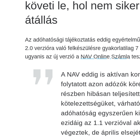
követi le, hol nem sike
átállás
Az adóhatósági tájékoztatás eddig egyértelmű
2.0 verzióra való felkészülésre gyakorlatilag 7
ugyanis az új verzió a
NAV Online Számla
tes
A NAV eddig is aktívan kom
folytatott azon adózók kör
részben hibásan teljesítet
kötelezettségüket, várha
adóhatóság egyszerűen ki
ezidáig az 1.1 verzióval a
végeztek, de április elsej