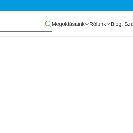
Főmenü
Megoldásaink
Rólunk
Blog, Sza
 2.0 - elindul a