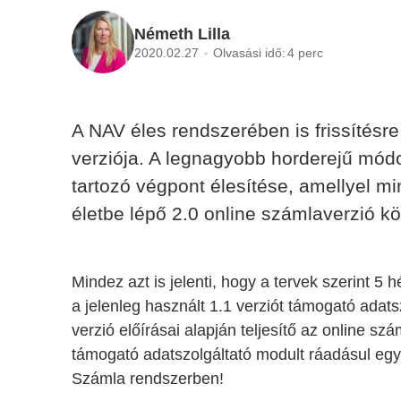
Németh Lilla
2020.02.27
Olvasási idő:
4 perc
A NAV éles rendszerében is frissítésr
verziója. A legnagyobb horderejű mód
tartozó végpont élesítése, amellyel min
életbe lépő 2.0 online számlaverzió kö
Mindez azt is jelenti, hogy a tervek szerint 5
a jelenleg használt 1.1 verziót támogató adatsz
verzió előírásai alapján teljesítő az online szá
támogató adatszolgáltató modult ráadásul egy 
Számla rendszerben!