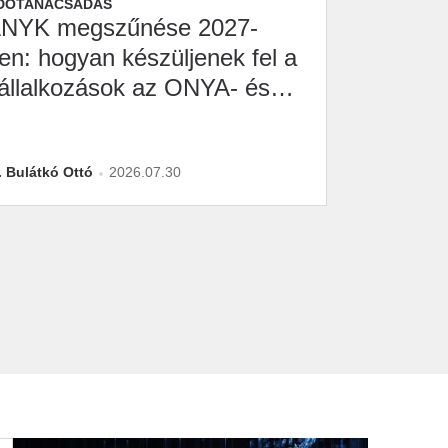
DÓTANÁCSADÁS
NYK megszűnése 2027-
en: hogyan készüljenek fel a
állalkozások az ONYA- és
2M-átállásra?
. Bulátkó Ottó
2026.07.30