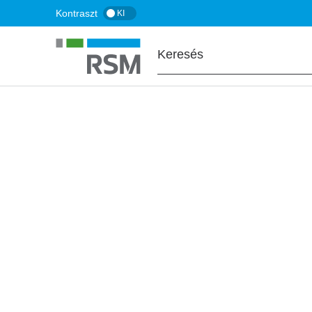
Ugrás
Kontraszt
KI
a
tartalomra
FŐOLDAL
BLOG
NAV online számla
visszaszámlálás