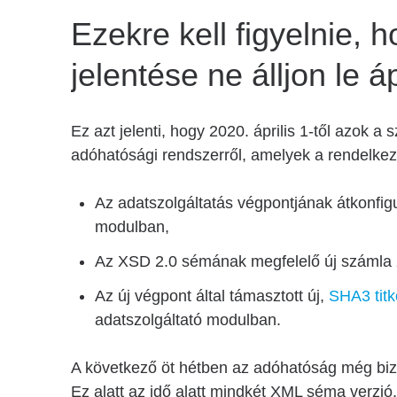
Ezekre kell figyelnie,
jelentése ne álljon le ápr
Ez azt jelenti, hogy 2020. április 1-től azok 
adóhatósági rendszerről, amelyek a rendelke
Az adatszolgáltatás végpontjának átkonfig
modulban,
Az XSD 2.0 sémának megfelelő új számla 
Az új végpont által támasztott új,
SHA3 titk
adatszolgáltató modulban.
A következő öt hétben az adóhatóság még bizto
Ez alatt az idő alatt mindkét XML séma verzió,