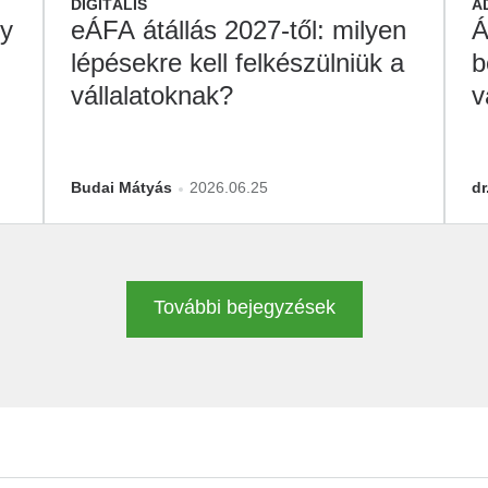
DIGITÁLIS
A
gy
eÁFA átállás 2027-től: milyen
Á
lépésekre kell felkészülniük a
b
vállalatoknak?
v
M
Budai Mátyás
2026.06.25
dr
További bejegyzések