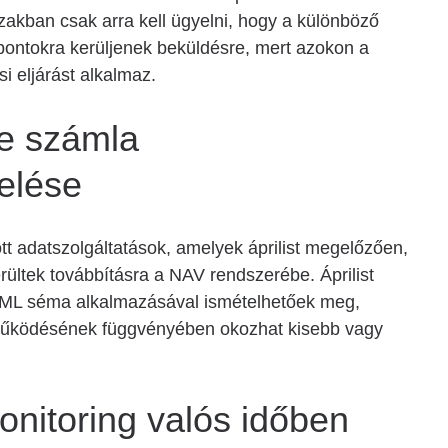
zakban csak arra kell ügyelni, hogy a különböző
ontokra kerüljenek beküldésre, mert azokon a
si eljárást alkalmaz.
ne számla
elése
tt adatszolgáltatások, amelyek áprilist megelőzően,
rültek továbbításra a NAV rendszerébe. Áprilist
 XML séma alkalmazásával ismételhetőek meg,
 működésének függvényében okozhat kisebb vagy
nitoring valós időben