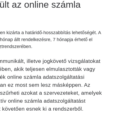
rült az online számla
en kizárta a határidő-hosszabbítás lehetőségét. A
 hónap állt rendelkezésre, 7 hónapja érhető el
ztrendszerében.
munikált, illetve jogkövető vizsgálatokat
ében, akik teljesen elmulasztották vagy
ték online számla adatszolgáltatási
tóan ez most sem lesz másképpen. Az
szűrheti azokat a szervezeteket, amelyek
ktív online számla adatszolgáltatást
ét követően esnek ki a rendszerből.