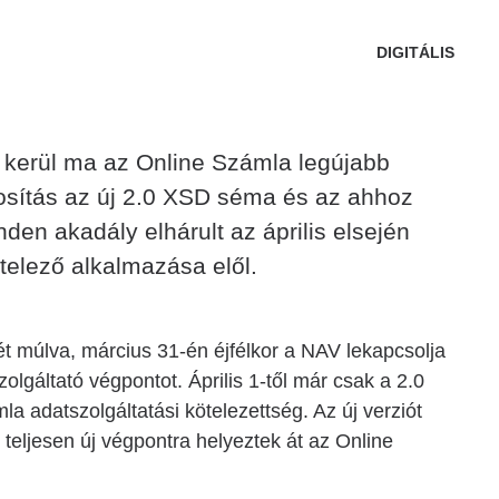
DIGITÁLIS
e kerül ma az Online Számla legújabb
osítás az új 2.0 XSD séma és az ahhoz
den akadály elhárult az április elsején
telező alkalmazása elől.
 hét múlva, március 31-én éjfélkor a NAV lekapcsolja
olgáltató végpontot. Április 1-től már csak a 2.0
mla adatszolgáltatási kötelezettség. Az új verziót
teljesen új végpontra helyeztek át az Online