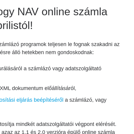
 hogy NAV online számla
ilistól!
a számlázó programok teljesen le fognak szakadni az
zésre álló hetekben nem gondoskodnak:
urálásáról a számlázó vagy adatszolgáltató
XML dokumentum előállításáról,
osítási eljárás beépítéséről
a számlázó, vagy
sítja mindkét adatszolgáltatói végpont elérését.
 azaz az 1.1 és 2.0 verzióra épülő online számla