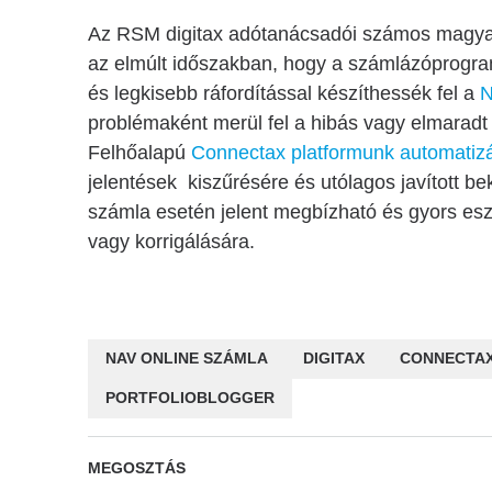
Az RSM digitax adótanácsadói számos magyar 
az elmúlt időszakban, hogy a számlázóprogr
és legkisebb ráfordítással készíthessék fel a
N
problémaként merül fel a hibás vagy elmaradt 
Felhőalapú
Connectax platformunk automatizál
jelentések kiszűrésére és utólagos javított 
számla esetén jelent megbízható és gyors esz
vagy korrigálására.
NAV ONLINE SZÁMLA
DIGITAX
CONNECTA
PORTFOLIOBLOGGER
MEGOSZTÁS