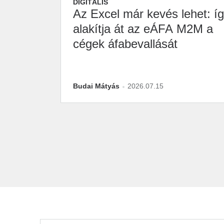
DIGITÁLIS
Az Excel már kevés lehet: í
alakítja át az eÁFA M2M a
cégek áfabevallását
Budai Mátyás
2026.07.15