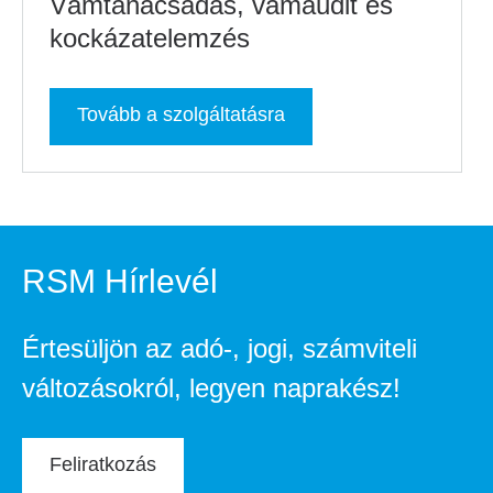
Vámtanácsadás, vámaudit és
kockázatelemzés
Tovább a szolgáltatásra
RSM Hírlevél
Értesüljön az adó-, jogi, számviteli
változásokról, legyen naprakész!
Feliratkozás