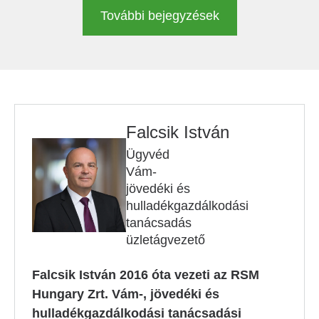
További bejegyzések
Falcsik István
Ügyvéd
Vám-
jövedéki és
hulladékgazdálkodási
tanácsadás
üzletágvezető
Falcsik István 2016 óta vezeti az RSM
Hungary Zrt. Vám-, jövedéki és
hulladékgazdálkodási tanácsadási