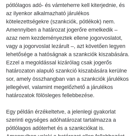
pótlólagos adó- és vámteherre kell kiterjednie, és
az ilyenkor alkalmazható járulékos
kötelezettségekre (szankciók, pótlékok) nem.
Amennyiben a határozat jogerőre emelkedik –
azaz nem kezdeményeztek ellene jogorvoslatot,
vagy a jogorvoslat lezárult –, azt követően legyen
lehetősége a hatóságnak a szankciók kiszabására.
Ezzel a megoldással kizárólag csak jogerős
határozaton alapuló szankció kiszabására kerülne
sor, amely összhangban van a szankciók járulékos
jellegével, valamint megelőzhető a járulékos
határozatok fölösleges fellebbezése.
Egy példán érzékeltetve, a jelenlegi gyakorlat
szerinti egységes adóhatározat tartalmazza a
pótlólagos adóterhet és a szankciókat is.