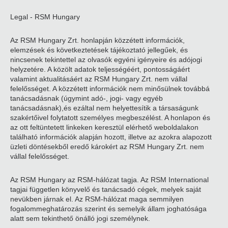
Legal - RSM Hungary
Az RSM Hungary Zrt. honlapján közzétett információk,
elemzések és következtetések tájékoztató jellegűek, és
nincsenek tekintettel az olvasók egyéni igényeire és adójogi
helyzetére. A közölt adatok teljességéért, pontosságáért
valamint aktualitásáért az RSM Hungary Zrt. nem vállal
felelősséget. A közzétett információk nem minősülnek továbbá
tanácsadásnak (úgymint adó-, jogi- vagy egyéb
tanácsadásnak),és ezáltal nem helyettesítik a társaságunk
szakértőivel folytatott személyes megbeszélést. A honlapon és
az ott feltüntetett linkeken keresztül elérhető weboldalakon
található információk alapján hozott, illetve az azokra alapozott
üzleti döntésekből eredő károkért az RSM Hungary Zrt. nem
vállal felelősséget.
Az RSM Hungary az RSM-hálózat tagja. Az RSM International
tagjai független könyvelő és tanácsadó cégek, melyek saját
nevükben járnak el. Az RSM-hálózat maga semmilyen
fogalommeghatározás szerint és semelyik állam joghatósága
alatt sem tekinthető önálló jogi személynek.