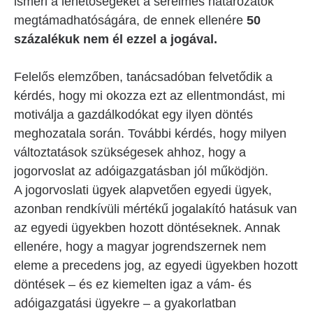
ismeri a lehetőségeket a sérelmes határozatok
megtámadhatóságára, de ennek ellenére
50
százalékuk nem él ezzel a jogával.
Felelős elemzőben, tanácsadóban felvetődik a
kérdés, hogy mi okozza ezt az ellentmondást, mi
motiválja a gazdálkodókat egy ilyen döntés
meghozatala során. További kérdés, hogy milyen
változtatások szükségesek ahhoz, hogy a
jogorvoslat az adóigazgatásban jól működjön.
A jogorvoslati ügyek alapvetően egyedi ügyek,
azonban rendkívüli mértékű jogalakító hatásuk van
az egyedi ügyekben hozott döntéseknek. Annak
ellenére, hogy a magyar jogrendszernek nem
eleme a precedens jog, az egyedi ügyekben hozott
döntések – és ez kiemelten igaz a vám- és
adóigazgatási ügyekre – a gyakorlatban