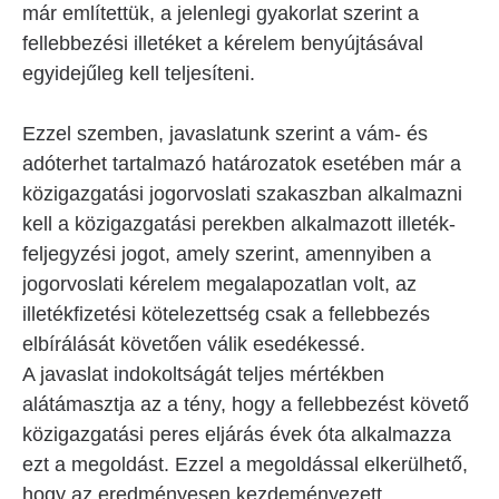
már említettük, a jelenlegi gyakorlat szerint a
fellebbezési illetéket a kérelem benyújtásával
egyidejűleg kell teljesíteni.
Ezzel szemben, javaslatunk szerint a vám- és
adóterhet tartalmazó határozatok esetében már a
közigazgatási jogorvoslati szakaszban alkalmazni
kell a közigazgatási perekben alkalmazott illeték-
feljegyzési jogot, amely szerint, amennyiben a
jogorvoslati kérelem megalapozatlan volt, az
illetékfizetési kötelezettség csak a fellebbezés
elbírálását követően válik esedékessé.
A javaslat indokoltságát teljes mértékben
alátámasztja az a tény, hogy a fellebbezést követő
közigazgatási peres eljárás évek óta alkalmazza
ezt a megoldást. Ezzel a megoldással elkerülhető,
hogy az eredményesen kezdeményezett