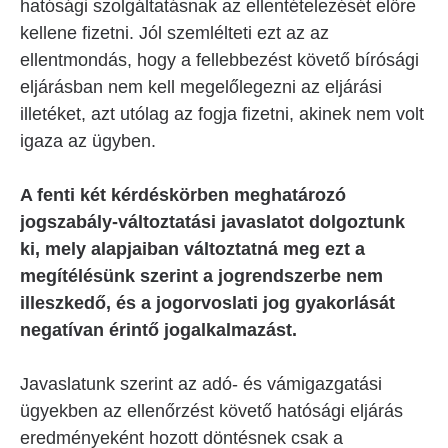
hatósági szolgáltatásnak az ellentételezését előre
kellene fizetni. Jól szemlélteti ezt az az
ellentmondás, hogy a fellebbezést követő bírósági
eljárásban nem kell megelőlegezni az eljárási
illetéket, azt utólag az fogja fizetni, akinek nem volt
igaza az ügyben.
A fenti két kérdéskörben meghatározó
jogszabály-változtatási javaslatot dolgoztunk
ki, mely alapjaiban változtatná meg ezt a
megítélésünk szerint a jogrendszerbe nem
illeszkedő, és a jogorvoslati jog gyakorlását
negatívan érintő jogalkalmazást.
Javaslatunk szerint az adó- és vámigazgatási
ügyekben az ellenőrzést követő hatósági eljárás
eredményeként hozott döntésnek csak a