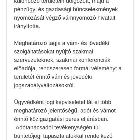
különböző területein dolgozott, majd a
pénzügyi és gazdasági bűncselekmények
nyomozását végző vámnyomozó hivatalt
irányította.
Meghatározó tagja a vám- és jövedéki
szolgáltatásokat nyújtó szakmai
szervezeteknek, szakmai konferenciák
előadója, rendszeresen formál véleményt a
területét érintő vám és jövedéki
jogszabályváltozásokról.
Ügyvédként jogi képviseletet lát el több
meghatározó jelentőségű, adót és vámot
érintő közigazgatási peres eljárásban.
Adótanácsadói tevékenységén túl
büntetőjogi tapasztalatokkal rendelkező