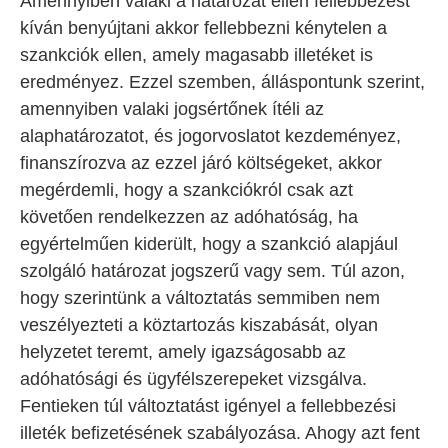
Amennyiben valaki a határozat ellen fellebbezést
kíván benyújtani akkor fellebbezni kénytelen a
szankciók ellen, amely magasabb illetéket is
eredményez. Ezzel szemben, álláspontunk szerint,
amennyiben valaki jogsértőnek ítéli az
alaphatározatot, és jogorvoslatot kezdeményez,
finanszírozva az ezzel járó költségeket, akkor
megérdemli, hogy a szankciókról csak azt
követően rendelkezzen az adóhatóság, ha
egyértelműen kiderült, hogy a szankció alapjául
szolgáló határozat jogszerű vagy sem. Túl azon,
hogy szerintünk a változtatás semmiben nem
veszélyezteti a köztartozás kiszabását, olyan
helyzetet teremt, amely igazságosabb az
adóhatósági és ügyfélszerepeket vizsgálva.
Fentieken túl változtatást igényel a fellebbezési
illeték befizetésének szabályozása. Ahogy azt fent