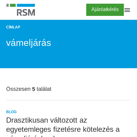
Ugrás
Highlighted
Ajánlatkérés
a
tartalomra
CÍMLAP
MORZSA
vámeljárás
Összesen
5
találat
BLOG
Drasztikusan változott az
egyetemleges fizetésre kötelezés a