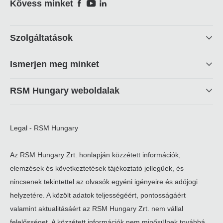
Social
Kövess minket
Footer
Szolgáltatások
linkek
Ismerjen meg minket
RSM Hungary weboldalak
Legal - RSM Hungary
Az RSM Hungary Zrt. honlapján közzétett információk,
elemzések és következtetések tájékoztató jellegűek, és
nincsenek tekintettel az olvasók egyéni igényeire és adójogi
helyzetére. A közölt adatok teljességéért, pontosságáért
valamint aktualitásáért az RSM Hungary Zrt. nem vállal
felelősséget. A közzétett információk nem minősülnek továbbá