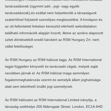
tanácsadásnak (úgymint adó-, jogi- vagy egyéb
tanácsadásnak),és ezáltal nem helyettesítik a társaságunk
szakértőivel folytatott személyes megbeszélést. A honlapon és
az ott feltüntetett linkeken keresztül elérhető weboldalakon
található információk alapján hozott, illetve az azokra alapozott
üzleti döntésekből eredő károkért az RSM Hungary Zrt. nem
vállal felelősséget.
Az RSM Hungary az RSM-hálózat tagja. Az RSM International
tagjai független könyvelő és tanácsadó cégek, melyek saját
nevükben járnak el. Az RSM-hálózat maga semmilyen
fogalommeghatározás szerint és semelyik állam joghatósága
alatt sem tekinthető önálló jogi személynek.
Az RSM hálózatot az RSM International Limited irányítja, a
társaság székhelye 200 Aldersgate Street, London, EC1A 4HD