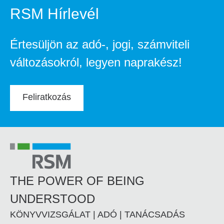
RSM Hírlevél
Értesüljön az adó-, jogi, számviteli
változásokról, legyen naprakész!
Feliratkozás
THE POWER OF BEING
UNDERSTOOD
KÖNYVVIZSGÁLAT | ADÓ | TANÁCSADÁS