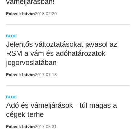
vámeljárásban!
Falcsik István
2018.02.20
BLOG
Jelentős változtatásokat javasol az
RSM a vám és adóhatározatok
jogorvoslatában
Falcsik István
2017.07.13
BLOG
Adó és vámeljárások - túl magas a
cégek terhe
Falcsik István
2017.05.31