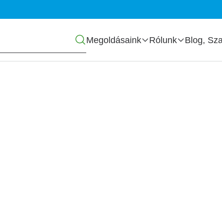
Főmenü
Megoldásaink
Rólunk
Blog, Sza
kimport
 akár adószám