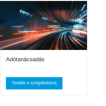
Adótanácsadás
Tovább a szolgáltatásra