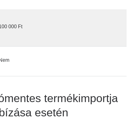
100 000 Ft
Nem
dómentes termékimportja
bízása esetén