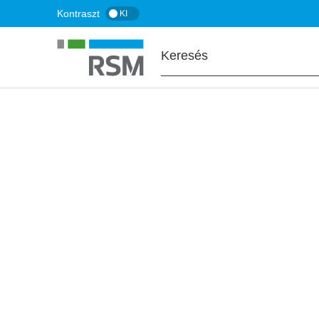
Ugrás
Kontraszt
KI
a
tartalomra
FŐOLDAL
BLOG
Adómentes termé
adóbiztosíték és
nélkül is!