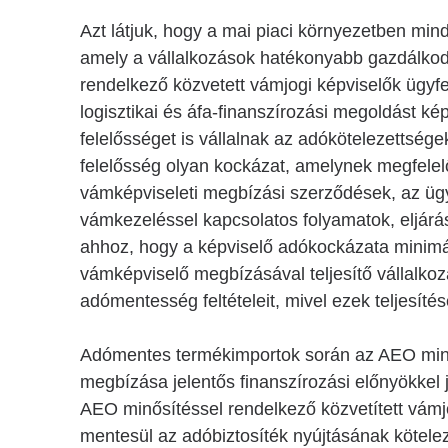
Azt látjuk, hogy a mai piaci környezetben min
amely a vállalkozások hatékonyabb gazdálkod
rendelkező közvetett vámjogi képviselők ügyfe
logisztikai és áfa-finanszírozási megoldást k
felelősséget is vállalnak az adókötelezettsé
felelősség olyan kockázat, amelynek megfelel
vámképviseleti megbízási szerződések, az ügy
vámkezeléssel kapcsolatos folyamatok, eljárá
ahhoz, hogy a képviselő adókockázata minim
vámképviselő megbízásával teljesítő vállalk
adómentesség feltételeit, mivel ezek teljesítés
Adómentes termékimportok során az AEO minős
megbízása jelentős finanszírozási előnyökkel j
AEO minősítéssel rendelkező közvetített vámj
mentesül az adóbiztosíték nyújtásának kötelez