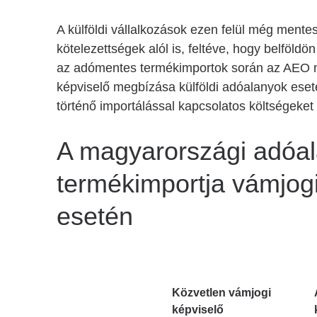
A külföldi vállalkozások ezen felül még mentes
kötelezettségek alól is, feltéve, hogy belföld
az adómentes termékimportok során az AEO mi
képviselő megbízása külföldi adóalanyok ese
történő importálással kapcsolatos költségeket 
A magyarországi adóa
termékimportja vámjog
esetén
Közvetlen vámjogi
képviselő