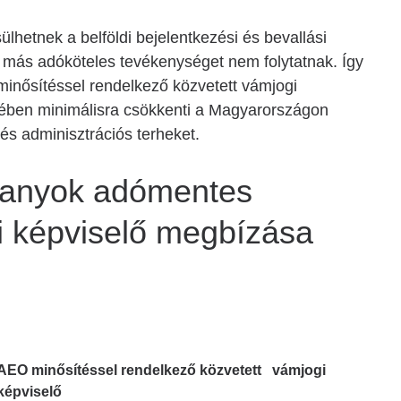
ülhetnek a belföldi bejelentkezési és bevallási
ön más adóköteles tevékenységet nem folytatnak. Így
nősítéssel rendelkező közvetett vámjogi
tében minimálisra csökkenti a Magyarországon
és adminisztrációs terheket.
lanyok adómentes
i képviselő megbízása
AEO minősítéssel rendelkező közvetett vámjogi
képviselő