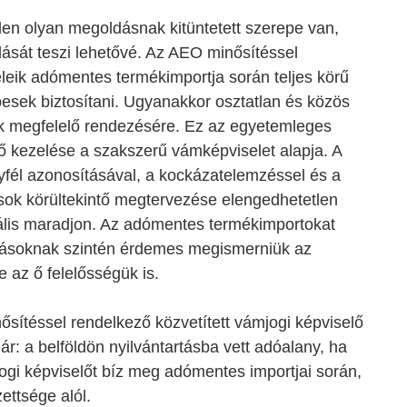
den olyan megoldásnak kitüntetett szerepe van,
ását teszi lehetővé. Az AEO minősítéssel
leik adómentes termékimportja során teljes körű
épesek biztosítani. Ugyanakkor osztatlan és közös
gek megfelelő rendezésére. Ez az egyetemleges
ő kezelése a szakszerű vámképviselet alapja. A
fél azonosításával, a kockázatelemzéssel és a
sok körültekintő megtervezése elengedhetetlen
ális maradjon. Az adómentes termékimportokat
ozásoknak szintén érdemes megismerniük az
e az ő felelősségük is.
ítéssel rendelkező közvetített vámjogi képviselő
ár: a belföldön nyilvántartásba vett adóalany, ha
ogi képviselőt bíz meg adómentes importjai során,
ettsége alól.