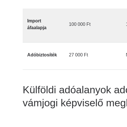
Import
100 000 Ft
áfaalapja
Adóbiztosíték
27 000 Ft
Külföldi adóalanyok a
vámjogi képviselő meg