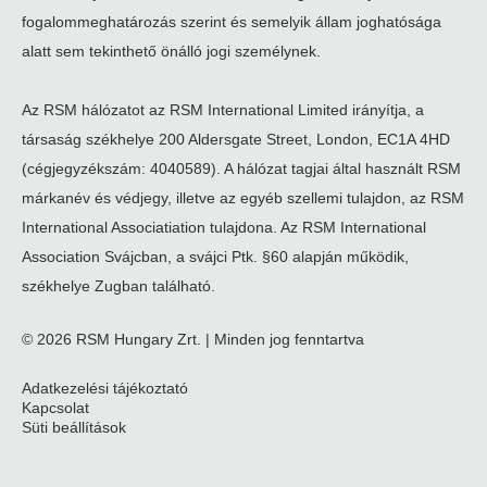
fogalommeghatározás szerint és semelyik állam joghatósága
alatt sem tekinthető önálló jogi személynek.
Az RSM hálózatot az RSM International Limited irányítja, a
társaság székhelye 200 Aldersgate Street, London, EC1A 4HD
(cégjegyzékszám: 4040589). A hálózat tagjai által használt RSM
márkanév és védjegy, illetve az egyéb szellemi tulajdon, az RSM
International Associatiation tulajdona. Az RSM International
Association Svájcban, a svájci Ptk. §60 alapján működik,
székhelye Zugban található.
© 2026 RSM Hungary Zrt. | Minden jog fenntartva
Adatkezelési tájékoztató
Legal
Kapcsolat
Süti beállítások
menu