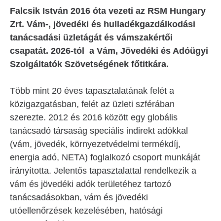
Falcsik István 2016 óta vezeti az RSM Hungary
Zrt. Vám-, jövedéki és hulladékgazdálkodási
tanácsadási üzletágát és vámszakértői
csapatát. 2026-tól a Vám, Jövedéki és Adóügyi
Szolgáltatók Szövetségének főtitkára.
Több mint 20 éves tapasztalatának felét a
közigazgatásban, felét az üzleti szférában
szerezte. 2012 és 2016 között egy globális
tanácsadó társaság speciális indirekt adókkal
(vám, jövedék, környezetvédelmi termékdíj,
energia adó, NETA) foglalkozó csoport munkáját
irányította. Jelentős tapasztalattal rendelkezik a
vám és jövedéki adók területéhez tartozó
tanácsadásokban, vám és jövedéki
utóellenőrzések kezelésében, hatósági