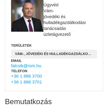
Ügyvéd
Vám-
jövedéki és
hulladékgazdálkodási
tanácsadás
üzletágvezető
TERÜLETEK
VÁM-, JÖVEDÉKI ÉS HULLADÉKGAZDÁLKODÁSI TANÁCSADÁS
EMAIL
falcsik@rsm.hu
TELEFON
+36 1 886 3700
+36 1 886 3701
Bemutatkozás