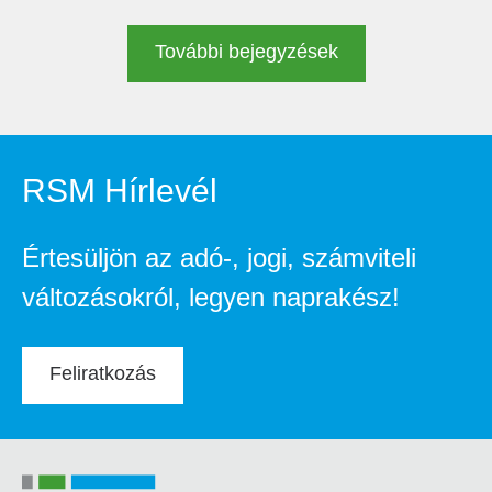
További bejegyzések
RSM Hírlevél
Értesüljön az adó-, jogi, számviteli
változásokról, legyen naprakész!
Feliratkozás