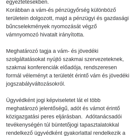
egyeztetésekben.
Korábban a vám-és pénzügyőrség különböző
területein dolgozott, majd a pénzügyi és gazdasági
bűncselekmények nyomozását végző
vámnyomozó hivatalt irányította.
Meghatározó tagja a vám- és jövedéki
szolgáltatásokat nyújtó szakmai szervezeteknek,
szakmai konferenciák előadója, rendszeresen
formál véleményt a területét érintő vám és jövedéki
jogszabályváltozásokról.
Ügyvédként jogi képviseletet lát el több
meghatározó jelentőségű, adót és vámot érintő
közigazgatási peres eljárásban. Adótanácsadói
tevékenységén túl büntetőjogi tapasztalatokkal
rendelkező ügyvédként gyakorlattal rendelkezik a