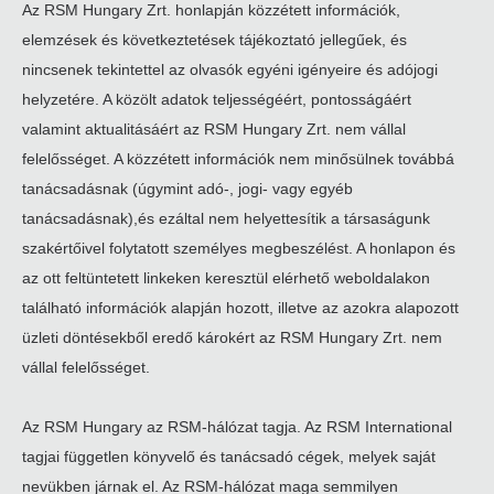
Az RSM Hungary Zrt. honlapján közzétett információk,
elemzések és következtetések tájékoztató jellegűek, és
nincsenek tekintettel az olvasók egyéni igényeire és adójogi
helyzetére. A közölt adatok teljességéért, pontosságáért
valamint aktualitásáért az RSM Hungary Zrt. nem vállal
felelősséget. A közzétett információk nem minősülnek továbbá
tanácsadásnak (úgymint adó-, jogi- vagy egyéb
tanácsadásnak),és ezáltal nem helyettesítik a társaságunk
szakértőivel folytatott személyes megbeszélést. A honlapon és
az ott feltüntetett linkeken keresztül elérhető weboldalakon
található információk alapján hozott, illetve az azokra alapozott
üzleti döntésekből eredő károkért az RSM Hungary Zrt. nem
vállal felelősséget.
Az RSM Hungary az RSM-hálózat tagja. Az RSM International
tagjai független könyvelő és tanácsadó cégek, melyek saját
nevükben járnak el. Az RSM-hálózat maga semmilyen