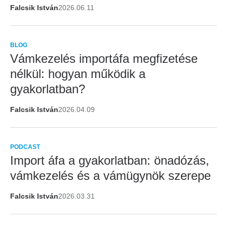
Falcsik István
2026.06.11
BLOG
Vámkezelés importáfa megfizetése
nélkül: hogyan működik a
gyakorlatban?
Falcsik István
2026.04.09
PODCAST
Import áfa a gyakorlatban: önadózás,
vámkezelés és a vámügynök szerepe
Falcsik István
2026.03.31