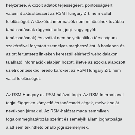
helyzetére. A közölt adatok teljességéért, pontosságáért
valamint aktualitásáért az RSM Hungary Zrt. nem vállal
felelősséget. A közzétett információk nem minősülnek továbbá
tanácsadásnak (úgymint adó-, jogi- vagy egyéb
tanácsadásnak),és ezáltal nem helyettesítik a társaságunk
szakértőivel folytatott személyes megbeszélést. A honlapon és
az ott feltüntetett linkeken keresztül elérhető weboldalakon
található információk alapján hozott, illetve az azokra alapozott
üzleti döntésekből eredő károkért az RSM Hungary Zrt. nem
vállal felelősséget.
Az RSM Hungary az RSM-hálózat tagja. Az RSM International
tagjai független könyvelő és tanácsadó cégek, melyek saját
nevükben járnak el. Az RSM-hálózat maga semmilyen
fogalommeghatározás szerint és semelyik állam joghatósága
alatt sem tekinthető önálló jogi személynek.