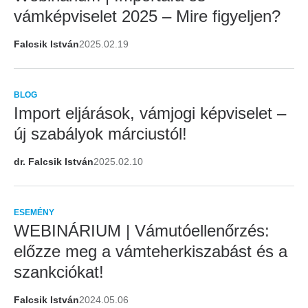
vámképviselet 2025 – Mire figyeljen?
Falcsik István
2025.02.19
BLOG
Import eljárások, vámjogi képviselet –
új szabályok márciustól!
dr. Falcsik István
2025.02.10
ESEMÉNY
WEBINÁRIUM | Vámutóellenőrzés:
előzze meg a vámteherkiszabást és a
szankciókat!
Falcsik István
2024.05.06