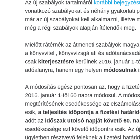
Az új szabályok tartalmáról
korábbi bejegyzés
vonatkozó szabályokat és néhány gyakorlati p
már az új szabályokat kell alkalmazni, illetv
még a régi szabályok alapján ítélendők meg.
Mielőtt rátérnék az átmeneti szabályok magyará
a könyvviteli, könyvvizsgálati és adótanácsad
csak
kiterjesztésre
kerülnek 2016. január 1-tő
adóalanyra, hanem egy helyen
módosulnak
i
A módosítás egész pontosan az, hogy a fizeté
2016. január 1-től 60 napra módosul. A módos
megtérítésének esedékessége az elszámolással
esik,
a teljesítés időpontja a fizetési határi
adót az
időszak utolsó napját követő 60. n
esedékessége ezt követő időpontra esik. Az ú
ügyletben résztvevő feleknek a fizetési határid