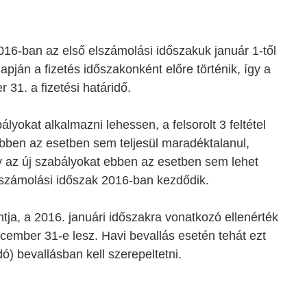
016-ban az első elszámolási időszakuk január 1-től
apján a fizetés időszakonként előre történik, így a
31. a fizetési határidő.
lyokat alkalmazni lehessen, a felsorolt 3 feltétel
l ebben az esetben sem teljesül maradéktalanul,
gy az új szabályokat ebben az esetben sem lehet
elszámolási időszak 2016-ban kezdődik.
ntja, a 2016. januári időszakra vonatkozó ellenérték
ember 31-e lesz. Havi bevallás esetén tehát ezt
ó) bevallásban kell szerepeltetni.