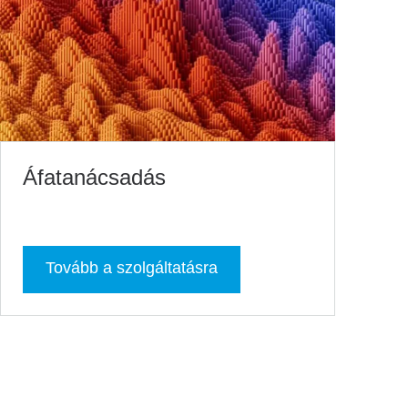
Áfatanácsadás
Tovább a szolgáltatásra