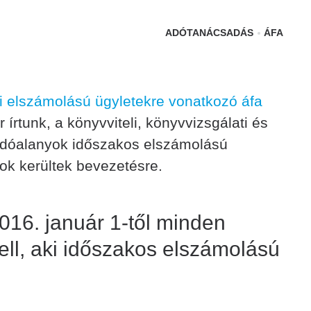
ADÓTANÁCSADÁS
ÁFA
 elszámolású ügyletekre vonatkozó áfa
rtunk, a könyvviteli, könyvvizsgálati és
 adóalanyok időszakos elszámolású
lyok kerültek bevezetésre.
2016. január 1-től minden
ll, aki időszakos elszámolású