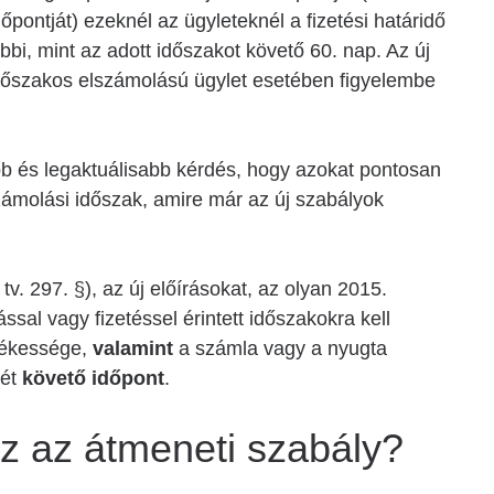
őpontját) ezeknél az ügyleteknél a fizetési határidő
i, mint az adott időszakot követő 60. nap. Az új
időszakos elszámolású ügylet esetében figyelembe
b és legaktuálisabb kérdés, hogy azokat pontosan
számolási időszak, amire már az új szabályok
tv. 297. §), az új előírásokat, az olyan 2015.
sal vagy fizetéssel érintett időszakokra kell
edékessége,
valamint
a számla vagy a nyugta
-ét
követő időpont
.
ez az átmeneti szabály?