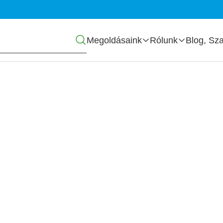
Főmenü
Megoldásaink
Rólunk
Blog, Sza
lású ügyletek –
k