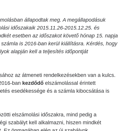
számolásban állapodtak meg. A megállapodásuk
molási időszakaik 2015.11.26-2015.12.25. és
indkét esetben az időszakot követő hónap 15. napja
a számla is 2016-ban kerül kiállításra. Kérdés, hogy
ok alapján kell a teljesítés időpontját
ásához az átmeneti rendelkezésekben van a kulcs.
a 2016-ban
kezdődő
elszámolással érintett
fizetés esedékessége és a számla kibocsátása is
zötti elszámolási időszakra, mind pedig a
égi szabályt kell alkalmazni, hiszen mindkét
t
. Ez önmagában elég az új szabályok