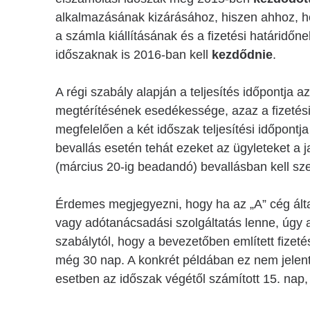
alkalmazásának kizárásához, hiszen ahhoz, ho
a számla kiállításának és a fizetési határidő
időszaknak is 2016-ban kell
kezdődnie
.
A régi szabály alapján a teljesítés időpontja a
megtérítésének esedékessége, azaz a fizetési 
megfelelően a két időszak teljesítési időpontja
bevallás esetén tehát ezeket az ügyleteket a ja
(március 20-ig beadandó) bevallásban kell sze
Érdemes megjegyezni, hogy ha az „A” cég által 
vagy adótanácsadási szolgáltatás lenne, úgy a
szabálytól, hogy a bevezetőben említett fizet
még 30 nap. A konkrét példában ez nem jelente
esetben az időszak végétől számított 15. nap,