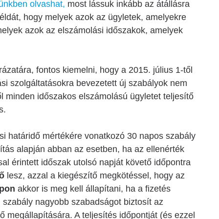
ünkben olvashat,
most lássuk inkább az átállásra
éldát, hogy melyek azok az ügyletek, amelyekre
e melyek azok az elszámolási időszakok, amelyek
zatára, fontos kiemelni, hogy a 2015. július 1-től
ási szolgáltatásokra bevezetett új szabályok nem
l minden időszakos elszámolású ügyletet teljesítő
s.
si határidő mértékére vonatkozó 30 napos szabály
ítás alapján abban az esetben, ha az ellenérték
 érintett időszak utolsó napját követő időpontra
dő
lesz, azzal a kiegészítő megkötéssel, hogy az
apon
akkor is meg kell állapítani, ha a fizetés
j szabály nagyobb szabadságot biztosít az
ő megállapítására. A teljesítés időpontját (és ezzel