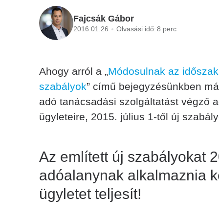
Fajcsák Gábor
2016.01.26
Olvasási idő:
8 perc
Ahogy arról a „
Módosulnak az időszaki
szabályok
” című bejegyzésünkben már í
adó tanácsadási szolgáltatást végző
ügyleteire, 2015. július 1-től új szabá
Az említett új szabályokat 
adóalanynak alkalmaznia ke
ügyletet teljesít!