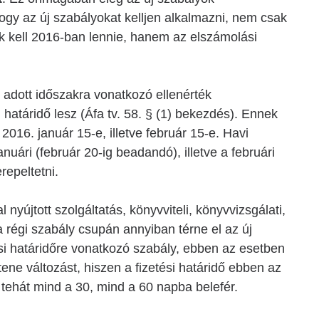
gy az új szabályokat kelljen alkalmazni, nem csak
nek kell 2016-ban lennie, hanem az elszámolási
z adott időszakra vonatkozó ellenérték
határidő lesz (Áfa tv. 58. § (1) bekezdés). Ennek
 2016. január 15-e, illetve február 15-e. Havi
nuári (február 20-ig beadandó), illetve a februári
repeltetni.
nyújtott szolgáltatás, könyvviteli, könyvvizsgálati,
 régi szabály csupán annyiban térne el az új
ési határidőre vonatkozó szabály, ebben az esetben
ne változást, hiszen a fizetési határidő ebben az
 tehát mind a 30, mind a 60 napba belefér.