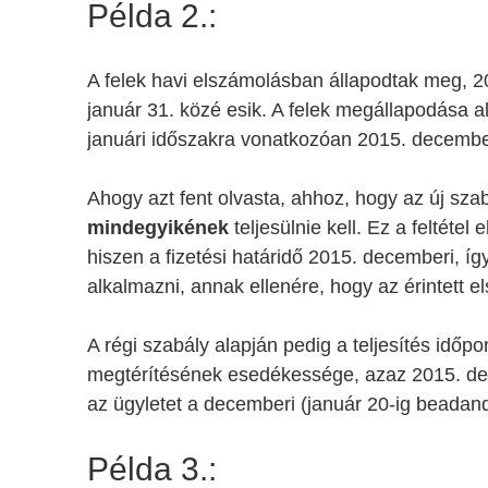
Példa 2.:
A felek havi elszámolásban állapodtak meg, 2
január 31. közé esik. A felek megállapodása al
januári időszakra vonatkozóan 2015. december 
Ahogy azt fent olvasta, ahhoz, hogy az új szabá
mindegyikének
teljesülnie kell. Ez a feltéte
hiszen a fizetési határidő 2015. decemberi, í
alkalmazni, annak ellenére, hogy az érintett 
A régi szabály alapján pedig a teljesítés időpo
megtérítésének esedékessége, azaz 2015. dec
az ügyletet a decemberi (január 20-ig beadand
Példa 3.: