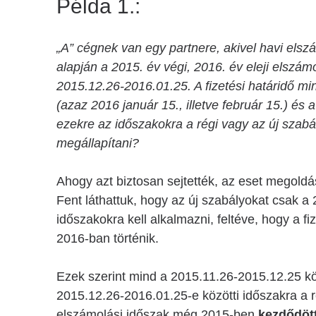
Példa 1.:
„A” cégnek van egy partnere, akivel havi el
alapján a 2015. év végi, 2016. év eleji elszá
2015.12.26-2016.01.25. A fizetési határidő m
(azaz 2016 január 15., illetve február 15.) és 
ezekre az időszakokra a régi vagy az új szabály
megállapítani?
Ahogy azt biztosan sejtették, az eset megold
Fent láthattuk, hogy az új szabályokat csak 
időszakokra kell alkalmazni, feltéve, hogy a 
2016-ban történik.
Ezek szerint mind a 2015.11.26-2015.12.25 kö
2015.12.26-2016.01.25-e közötti időszakra a r
elszámolási időszak még 2015-ben
kezdődöt