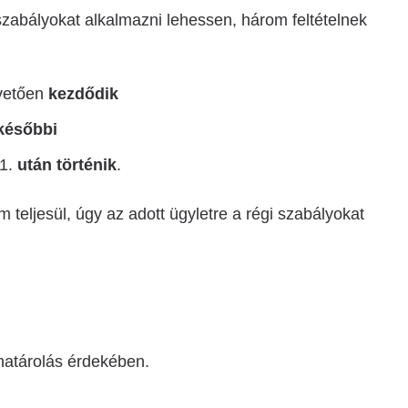
szabályokat alkalmazni lehessen, három feltételnek
övetően
kezdődik
későbbi
31.
után történik
.
m teljesül, úgy az adott ügyletre a régi szabályokat
határolás érdekében.