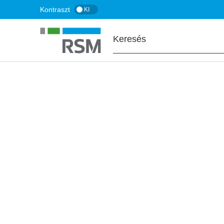
Ugrás
Kontraszt
KI
a
tartalomra
FŐOLDAL
BLOG
Időszaki elszámo
változó szabályo