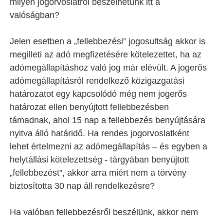
milyen jogorvoslatról beszélhetünk itt a
valóságban?
Jelen esetben a „fellebbezési” jogosultság akkor is
megilleti az adó megfizetésére kötelezettet, ha az
adómegállapításhoz való jog már elévült. A jogerős
adómegállapításról rendelkező közigazgatási
határozatot egy kapcsolódó még nem jogerős
határozat ellen benyújtott fellebbezésben
támadnak, ahol 15 nap a fellebbezés benyújtására
nyitva álló határidő. Ha rendes jogorvoslatként
lehet értelmezni az adómegállapítás – és egyben a
helytállási kötelezettség - tárgyában benyújtott
„fellebbezést”, akkor arra miért nem a törvény
biztosította 30 nap áll rendelkezésre?
Ha valóban fellebbezésről beszélünk, akkor nem