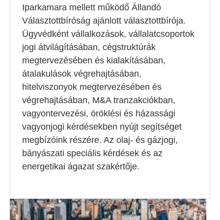
Iparkamara mellett működő Állandó
Választottbíróság ajánlott választottbírója.
Ügyvédként vállalkozások, vállalatcsoportok
jogi átvilágításában, cégstruktúrák
megtervezésében és kialakításában,
átalakulások végrehajtásában,
hitelviszonyok megtervezésében és
végrehajtásában, M&A tranzakciókban,
vagyontervezési, öröklési és házassági
vagyonjogi kérdésekben nyújt segítséget
megbízóink részére. Az olaj- és gázjogi,
bányászati speciális kérdések és az
energetikai ágazat szakértője.