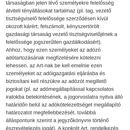
társaságban jelen lévő személyekre felelősség
átviteli tényállásokat tartalmaz (pl. tag, vezető
tisztségviselő felelőssége szerződésen kívül
okozott kárért; felszámolt, kényszertörölt
gazdasági társaság vezető tisztségviselőjének a
felelőssége jogszerűtlen gazdálkodásért).
Ahhoz, hogy ezen személyeket az adózó
adótartozásának megfizetésére kötelezni
lehessen, az Art-nak be kell emelnie ezen
személyeket az adóigazgatási eljárásba és
biztosítani kell részükre az adózót megillető
jogokat (pl. az adómegállapítással kapcsolatos
iratokba betekintésének, a jogorvoslatra nyitva álló
határidőn belül az adókötelezettséget megállapító
határozatot megfellebbezését, továbbá
álláspontunk szerint a jegyzőkönyvre történő
észrevételezés jogát). A konkrét Art. rendelkezés