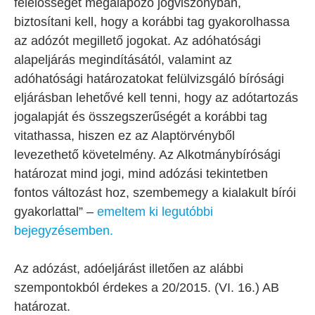
felelősségét megalapozó jogviszonyban,
biztosítani kell, hogy a korábbi tag gyakorolhassa
az adózót megillető jogokat. Az adóhatósági
alapeljárás megindításától, valamint az
adóhatósági határozatokat felülvizsgáló bírósági
eljárásban lehetővé kell tenni, hogy az adótartozás
jogalapját és összegszerűségét a korábbi tag
vitathassa, hiszen ez az Alaptörvényből
levezethető követelmény. Az Alkotmánybírósági
határozat mind jogi, mind adózási tekintetben
fontos változást hoz, szembemegy a kialakult bírói
gyakorlattal” –
emeltem ki legutóbbi
bejegyzésemben
.
Az adózást, adóeljárást illetően az alábbi
szempontokból érdekes a 20/2015. (VI. 16.) AB
határozat.