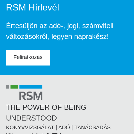
RSM Hírlevél
Értesüljön az adó-, jogi, számviteli
változásokról, legyen naprakész!
Feliratkozás
THE POWER OF BEING
UNDERSTOOD
KÖNYVVIZSGÁLAT | ADÓ | TANÁCSADÁS