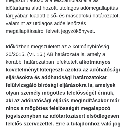
megszűnt adózóra a felszámolási eljárás
időtartama alatt hozott, utólagos adómegállapítás
tárgyában kiadott első- és másodfokú határozatot,
valamint az utólagos adóellenőrzés
megállapításairól felvett jegyzőkönyvet.
Időközben megszületett az Alkotmánybíróság
20/2015. (VI. 16.) AB határozata is, amely a
korábbi határozatban lefektetett
alkotmányos
követelményt kiterjeszti azokra az adóhatósági
eljárásokra és adóhatósági határozatokat
felülvizsgáló bírósági eljárásokra is, amelyek
olyan személy mögöttes felelősségét érintik,
aki az adóhatósági eljárás megindításakor már
nincs a mögöttes felelősségét megalapozó
jogviszonyban az adótartozásért elsődlegesen
felelős szervezettel.
Erre
a tulajdonhoz való jog