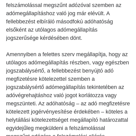
felszámolással megszűnt adózóval szemben az
adómegállapításhoz való jog már elévült. A
fellebbezést elbíráló másodfokú adóhatóság
elsőként az utólagos adómegállapítás
jogszerűsége kérdésében dönt.
Amennyiben a felettes szerv megállapítja, hogy az
utólagos adómegállapítás részben, vagy egészben
jogszabálysértő, a fellebbezést benyújtó adó
megfizetésre kötelezettel szemben a
jogszabálysértő adómegállapítás tekintetében az
adóvégrehajtáshoz való jogot korlátozza vagy
megszünteti. Az adóhatóság – az adó megfizetésre
kötelezett jogérvényesítése érdekében – köteles a
helytállási kötelezettséget megállapító határozattal
egyidejűleg megküldeni a felszámolással