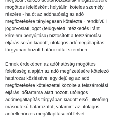
megszűnt adózó adótartozásának megfizetésére
mögöttes felelősként helytállni köteles személy
részére - ha őt az adóhatóság az adó
megfizetésére ténylegesen kötelezte - rendkívüli
jogorvoslati jogot (felügyeleti intézkedés iránti
kérelem benyújtása) biztosított a felszámolási
eljárás során kiadott, utólagos adómegállapítás
tárgyában hozott határozattal szemben.
Ennek érdekében az adóhatóság mögöttes
felelősség alapján az adó megfizetésére kötelező
határozat közlésével egyidejűleg az adó
megfizetésére kötelezettel közölte a felszámolási
eljárás időtartama alatt hozott, utólagos
adómegállapítás tárgyában kiadott első-, illetőleg
másodfokú határozatot, valamint az utólagos
adóellenőrzés megállapításairól felvett