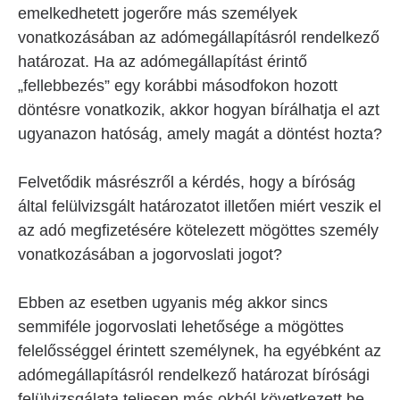
emelkedhetett jogerőre más személyek
vonatkozásában az adómegállapításról rendelkező
határozat. Ha az adómegállapítást érintő
„fellebbezés” egy korábbi másodfokon hozott
döntésre vonatkozik, akkor hogyan bírálhatja el azt
ugyanazon hatóság, amely magát a döntést hozta?
Felvetődik másrészről a kérdés, hogy a bíróság
által felülvizsgált határozatot illetően miért veszik el
az adó megfizetésére kötelezett mögöttes személy
vonatkozásában a jogorvoslati jogot?
Ebben az esetben ugyanis még akkor sincs
semmiféle jogorvoslati lehetősége a mögöttes
felelősséggel érintett személynek, ha egyébként az
adómegállapításról rendelkező határozat bírósági
felülvizsgálata teljesen más okból következett be.