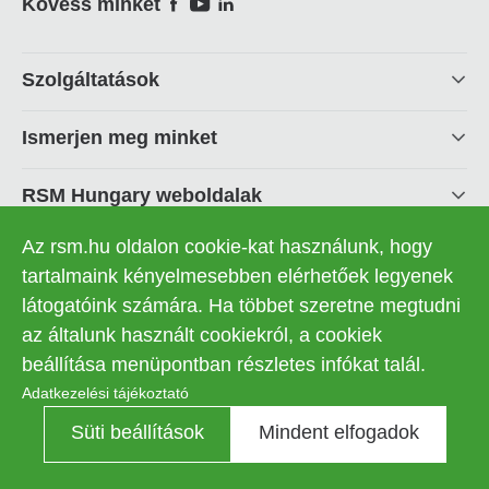
Social
Kövess minket
Footer
Szolgáltatások
linkek
Ismerjen meg minket
RSM Hungary weboldalak
Az rsm.hu oldalon cookie-kat használunk, hogy
Legal - RSM Hungary
tartalmaink kényelmesebben elérhetőek legyenek
látogatóink számára. Ha többet szeretne megtudni
Az RSM Hungary Zrt. honlapján közzétett információk,
az általunk használt cookiekról, a cookiek
elemzések és következtetések tájékoztató jellegűek, és
beállítása menüpontban részletes infókat talál.
nincsenek tekintettel az olvasók egyéni igényeire és adójogi
helyzetére. A közölt adatok teljességéért, pontosságáért
Adatkezelési tájékoztató
valamint aktualitásáért az RSM Hungary Zrt. nem vállal
felelősséget. A közzétett információk nem minősülnek továbbá
Süti beállítások
Mindent elfogadok
tanácsadásnak (úgymint adó-, jogi- vagy egyéb
tanácsadásnak),és ezáltal nem helyettesítik a társaságunk