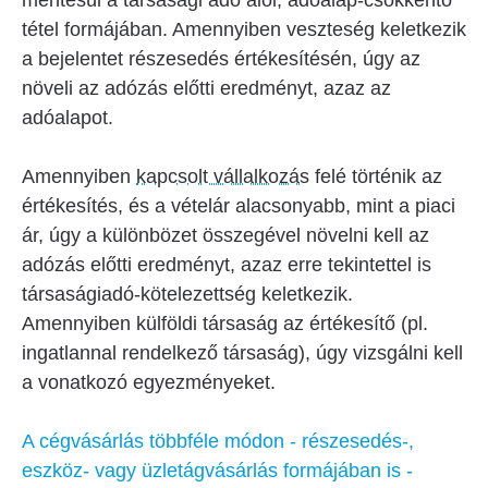
mentesül a társasági adó alól, adóalap-csökkentő
tétel formájában. Amennyiben veszteség keletkezik
a bejelentet részesedés értékesítésén, úgy az
növeli az adózás előtti eredményt, azaz az
adóalapot.
Amennyiben
kapcsolt vállalkozás
felé történik az
értékesítés, és a vételár alacsonyabb, mint a piaci
ár, úgy a különbözet összegével növelni kell az
adózás előtti eredményt, azaz erre tekintettel is
társaságiadó-kötelezettség keletkezik.
Amennyiben külföldi társaság az értékesítő (pl.
ingatlannal rendelkező társaság), úgy vizsgálni kell
a vonatkozó egyezményeket.
A cégvásárlás többféle módon - részesedés-,
eszköz- vagy üzletágvásárlás formájában is -