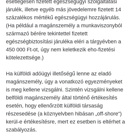
esetlegesen fizetett egészségügyi szolgáltatási
járulék, illetve egyéb más jövedelemre fizetett 14
százalékos mértékű egészségügyi hozzájárulás.
(Ha például a magánszemély a munkaviszonyból
származó bérére tekintettel fizetett
egészségbiztosítási járuléka eléri a tárgyévben a
450 000 Ft-ot, úgy nem keletkezik eho-fizetési
kötelezettsége.)
Ha külföldi adóügyi illetőségű lenne az eladó
magánszemély, úgy a vonatkozó egyezményeket
is meg kellene vizsgálni. Szintén vizsgálni kellene
belföldi magánszemély által történő értékesítés
esetén, hogy ellenőrzött külföldi társaság
részesedése (a köznyelvben hibásan „off-shore”)
kerül-e értékesítésre, mert ez esetben is eltérhet a
szabályozás.