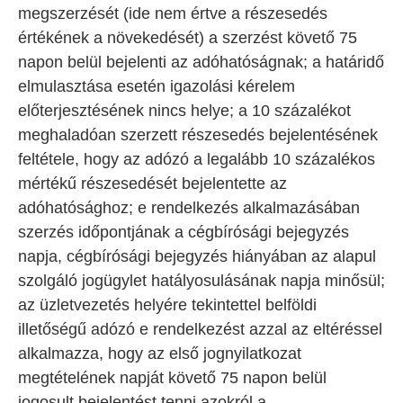
megszerzését (ide nem értve a részesedés
értékének a növekedését) a szerzést követő 75
napon belül bejelenti az adóhatóságnak; a határidő
elmulasztása esetén igazolási kérelem
előterjesztésének nincs helye; a 10 százalékot
meghaladóan szerzett részesedés bejelentésének
feltétele, hogy az adózó a legalább 10 százalékos
mértékű részesedését bejelentette az
adóhatósághoz; e rendelkezés alkalmazásában
szerzés időpontjának a cégbírósági bejegyzés
napja, cégbírósági bejegyzés hiányában az alapul
szolgáló jogügylet hatályosulásának napja minősül;
az üzletvezetés helyére tekintettel belföldi
illetőségű adózó e rendelkezést azzal az eltéréssel
alkalmazza, hogy az első jognyilatkozat
megtételének napját követő 75 napon belül
jogosult bejelentést tenni azokról a