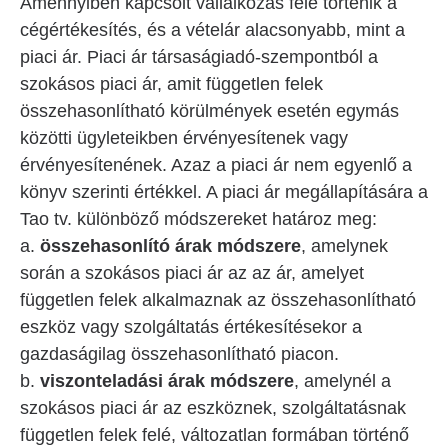
Amennyiben kapcsolt vállalkozás felé történik a
cégértékesítés, és a vételár alacsonyabb, mint a
piaci ár. Piaci ár társaságiadó-szempontból a
szokásos piaci ár, amit független felek
összehasonlítható körülmények esetén egymás
közötti ügyleteikben érvényesítenek vagy
érvényesítenének. Azaz a piaci ár nem egyenlő a
könyv szerinti értékkel. A piaci ár megállapítására a
Tao tv. különböző módszereket határoz meg:
a.
összehasonlító árak módszere
, amelynek
során a szokásos piaci ár az az ár, amelyet
független felek alkalmaznak az összehasonlítható
eszköz vagy szolgáltatás értékesítésekor a
gazdaságilag összehasonlítható piacon.
b.
viszonteladási árak módszere
, amelynél a
szokásos piaci ár az eszköznek, szolgáltatásnak
független felek felé, változatlan formában történő