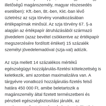
illetőségű magánszemély, magyar részesedés
esetében): Kft.-ben, Bt.-ben, Kkt.-ban lévő
üzletrész az szja törvény vonatkozásában
értékpapírnak minősül. Az szja törvény 67. §-a
alapján az értékpapír átruházásából származó
jövedelem (azaz bevétel csökkentve az értékpapír
megszerzésére fordított értéket) 15 százalék
személyi jövedelemadóval (szja-val) adózik.
Az szja mellett 14 százalékos mértékű
egészségügyi hozzájárulás-fizetési kötelezettség is
keletkezik, ami azonban maximalizálva van. A
tárgyévre vonatkozó hozzájárulás-fizetés felső
határa 450 000 Ft, amibe beletartozik a
magánszemély által fizetett természetbeni és
pénzbeli egészségbiztosítási járulék, az