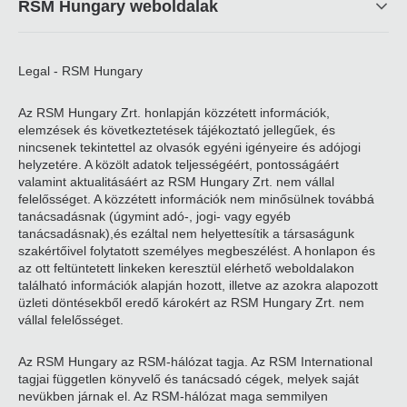
RSM Hungary weboldalak
Legal - RSM Hungary
Az RSM Hungary Zrt. honlapján közzétett információk,
elemzések és következtetések tájékoztató jellegűek, és
nincsenek tekintettel az olvasók egyéni igényeire és adójogi
helyzetére. A közölt adatok teljességéért, pontosságáért
valamint aktualitásáért az RSM Hungary Zrt. nem vállal
felelősséget. A közzétett információk nem minősülnek továbbá
tanácsadásnak (úgymint adó-, jogi- vagy egyéb
tanácsadásnak),és ezáltal nem helyettesítik a társaságunk
szakértőivel folytatott személyes megbeszélést. A honlapon és
az ott feltüntetett linkeken keresztül elérhető weboldalakon
található információk alapján hozott, illetve az azokra alapozott
üzleti döntésekből eredő károkért az RSM Hungary Zrt. nem
vállal felelősséget.
Az RSM Hungary az RSM-hálózat tagja. Az RSM International
tagjai független könyvelő és tanácsadó cégek, melyek saját
nevükben járnak el. Az RSM-hálózat maga semmilyen