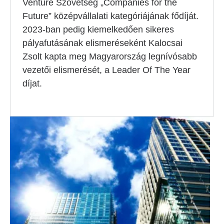
Venture Szövetség „Companies for the
Future” középvállalati kategóriájának fődíját.
2023-ban pedig kiemelkedően sikeres
pályafutásának elismeréseként Kalocsai
Zsolt kapta meg Magyarország legnívósabb
vezetői elismerését, a Leader Of The Year
díjat.