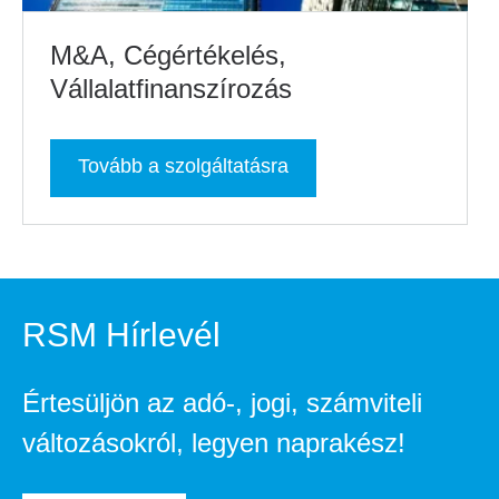
M&A, Cégértékelés,
Vállalatfinanszírozás
Tovább a szolgáltatásra
RSM Hírlevél
Értesüljön az adó-, jogi, számviteli
változásokról, legyen naprakész!