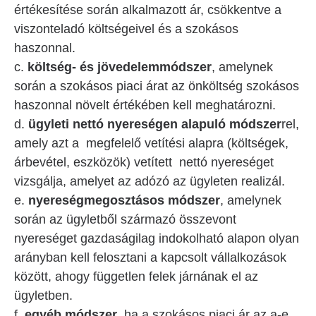
értékesítése során alkalmazott ár, csökkentve a
viszonteladó költségeivel és a szokásos
haszonnal.
c.
költség- és jövedelemmódszer
, amelynek
során a szokásos piaci árat az önköltség szokásos
haszonnal növelt értékében kell meghatározni.
d.
ügyleti nettó nyereségen alapuló módszer
rel,
amely azt a megfelelő vetítési alapra (költségek,
árbevétel, eszközök) vetített nettó nyereséget
vizsgálja, amelyet az adózó az ügyleten realizál.
e.
nyereségmegosztásos módszer
, amelynek
során az ügyletből származó összevont
nyereséget gazdaságilag indokolható alapon olyan
arányban kell felosztani a kapcsolt vállalkozások
között, ahogy független felek járnának el az
ügyletben.
f.
egyéb módszer
, ha a szokásos piaci ár az a-e.