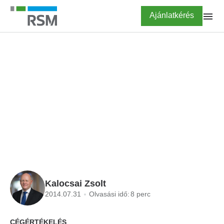
Ugrás
Highlighted
Ajánlatkérés
a
tartalomra
FŐOLDAL
BLOG
Az üzletrész-értékesítés
adóvonzatai
Kalocsai Zsolt
2014.07.31
Olvasási idő:
8 perc
CÉGÉRTÉKELÉS