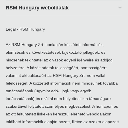
RSM Hungary weboldalak
Legal - RSM Hungary
Az RSM Hungary Zrt. honlapján közzétett információk,
elemzések és következtetések tájékoztató jellegűek, és
nincsenek tekintettel az olvasók egyéni igényeire és adójogi
helyzetére. A közölt adatok teljességéért, pontosságáért
valamint aktualitásáért az RSM Hungary Zrt. nem vállal
felelősséget. A közzétett információk nem minősülnek továbbá
tanácsadásnak (úgymint adó-, jogi- vagy egyéb
tanácsadásnak),és ezáltal nem helyettesítik a társaságunk
szakértőivel folytatott személyes megbeszélést. A honlapon és
az ott feltüntetett linkeken keresztül elérhető weboldalakon
található információk alapján hozott, illetve az azokra alapozott