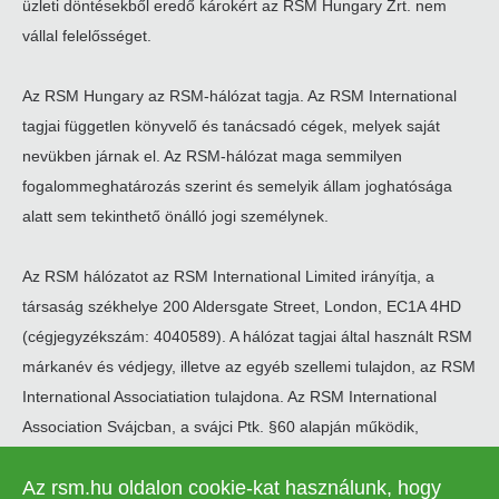
üzleti döntésekből eredő károkért az RSM Hungary Zrt. nem
vállal felelősséget.
Az RSM Hungary az RSM-hálózat tagja. Az RSM International
tagjai független könyvelő és tanácsadó cégek, melyek saját
nevükben járnak el. Az RSM-hálózat maga semmilyen
fogalommeghatározás szerint és semelyik állam joghatósága
alatt sem tekinthető önálló jogi személynek.
Az RSM hálózatot az RSM International Limited irányítja, a
társaság székhelye 200 Aldersgate Street, London, EC1A 4HD
(cégjegyzékszám: 4040589). A hálózat tagjai által használt RSM
márkanév és védjegy, illetve az egyéb szellemi tulajdon, az RSM
International Associatiation tulajdona. Az RSM International
Association Svájcban, a svájci Ptk. §60 alapján működik,
székhelye Zugban található.
Az rsm.hu oldalon cookie-kat használunk, hogy