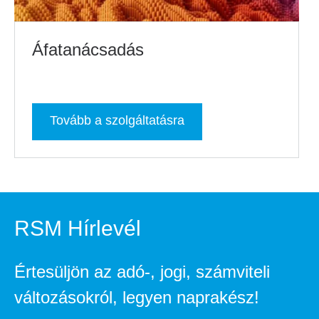
Áfatanácsadás
Tovább a szolgáltatásra
RSM Hírlevél
Értesüljön az adó-, jogi, számviteli
változásokról, legyen naprakész!