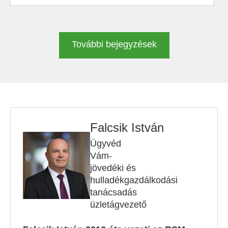
További bejegyzések
Falcsik István
Ügyvéd
Vám-
jövedéki és
hulladékgazdálkodási
tanácsadás
üzletágvezető