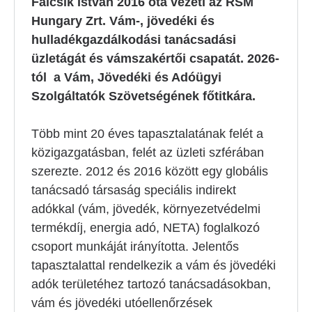
Falcsik István 2016 óta vezeti az RSM
Hungary Zrt. Vám-, jövedéki és
hulladékgazdálkodási tanácsadási
üzletágát és vámszakértői csapatát. 2026-
tól a Vám, Jövedéki és Adóügyi
Szolgáltatók Szövetségének főtitkára.
Több mint 20 éves tapasztalatának felét a
közigazgatásban, felét az üzleti szférában
szerezte. 2012 és 2016 között egy globális
tanácsadó társaság speciális indirekt
adókkal (vám, jövedék, környezetvédelmi
termékdíj, energia adó, NETA) foglalkozó
csoport munkáját irányította. Jelentős
tapasztalattal rendelkezik a vám és jövedéki
adók területéhez tartozó tanácsadásokban,
vám és jövedéki utóellenőrzések