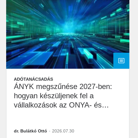
ADÓTANÁCSADÁS
ÁNYK megszűnése 2027-ben:
hogyan készüljenek fel a
vállalkozások az ONYA- és
M2M-átállásra?
dr. Bulátkó Ottó
2026.07.30