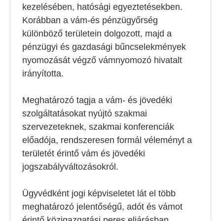
kezelésében, hatósági egyeztetésekben.
Korábban a vám-és pénzügyőrség
különböző területein dolgozott, majd a
pénzügyi és gazdasági bűncselekmények
nyomozását végző vámnyomozó hivatalt
irányította.
Meghatározó tagja a vám- és jövedéki
szolgáltatásokat nyújtó szakmai
szervezeteknek, szakmai konferenciák
előadója, rendszeresen formál véleményt a
területét érintő vám és jövedéki
jogszabályváltozásokról.
Ügyvédként jogi képviseletet lát el több
meghatározó jelentőségű, adót és vámot
érintő közigazgatási peres eljárásban.