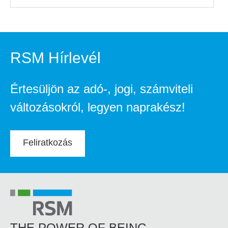
RSM Hírlevél
Értesüljön az adó-, jogi, számviteli
változásokról, legyen naprakész!
Feliratkozás
THE POWER OF BEING