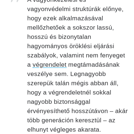
vagyonvédelmi struktúrák előnye,
hogy ezek alkalmazásával
mellőzhetőek a sokszor lassú,
hosszú és bizonytalan
hagyományos öröklési eljárási
szabályok, valamint nem fenyeget
a
végrendelet
megtámadásának
veszélye sem. Legnagyobb
szerepük talán mégis abban áll,
hogy a végrendeletnél sokkal
nagyobb biztonsággal
érvényesíthető hosszútávon – akár
több generáción keresztül – az
elhunyt végleges akarata.