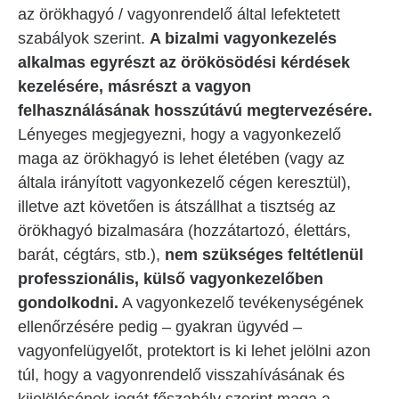
az örökhagyó / vagyonrendelő által lefektetett
szabályok szerint.
A bizalmi vagyonkezelés
alkalmas egyrészt az örökösödési kérdések
kezelésére, másrészt a vagyon
felhasználásának hosszútávú megtervezésére.
Lényeges megjegyezni, hogy a vagyonkezelő
maga az örökhagyó is lehet életében (vagy az
általa irányított vagyonkezelő cégen keresztül),
illetve azt követően is átszállhat a tisztség az
örökhagyó bizalmasára (hozzátartozó, élettárs,
barát, cégtárs, stb.),
nem szükséges feltétlenül
professzionális, külső vagyonkezelőben
gondolkodni.
A vagyonkezelő tevékenységének
ellenőrzésére pedig – gyakran ügyvéd –
vagyonfelügyelőt, protektort is ki lehet jelölni azon
túl, hogy a vagyonrendelő visszahívásának és