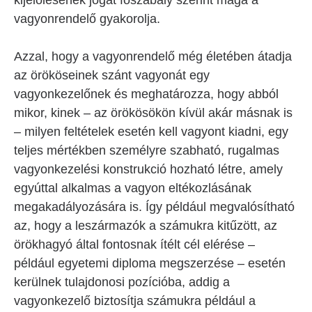
kijelölésének jogát főszabály szerint maga a
vagyonrendelő gyakorolja.
Azzal, hogy a vagyonrendelő még életében átadja
az örököseinek szánt vagyonát egy
vagyonkezelőnek és meghatározza, hogy abból
mikor, kinek – az örökösökön kívül akár másnak is
– milyen feltételek esetén kell vagyont kiadni, egy
teljes mértékben személyre szabható, rugalmas
vagyonkezelési konstrukció hozható létre, amely
egyúttal alkalmas a vagyon eltékozlásának
megakadályozására is. Így például megvalósítható
az, hogy a leszármazók a számukra kitűzött, az
örökhagyó által fontosnak ítélt cél elérése –
például egyetemi diploma megszerzése – esetén
kerülnek tulajdonosi pozícióba, addig a
vagyonkezelő biztosítja számukra például a