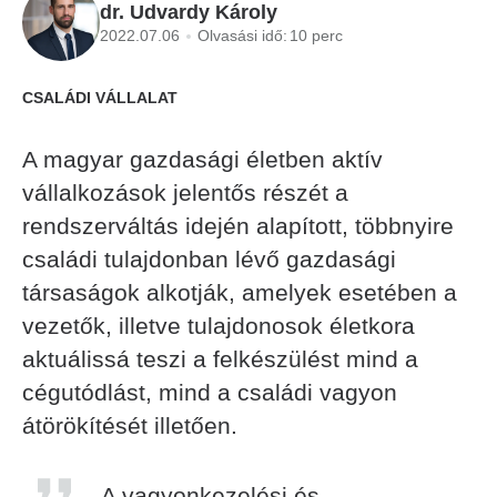
dr. Udvardy Károly
2022.07.06
Olvasási idő:
10 perc
CSALÁDI VÁLLALAT
A magyar gazdasági életben aktív
vállalkozások jelentős részét a
rendszerváltás idején alapított, többnyire
családi tulajdonban lévő gazdasági
társaságok alkotják, amelyek esetében a
vezetők, illetve tulajdonosok életkora
aktuálissá teszi a felkészülést mind a
cégutódlást, mind a családi vagyon
átörökítését illetően.
A vagyonkezelési és