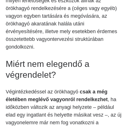
milyen lehetőségek és eszközök állnak az
örökhagyó rendelkezésére a (céges vagy egyéb)
vagyon egyben tartására és megóvására, az
örökhagyó akaratának halála utáni
érvényesítésére, illetve mely esetekben érdemes
összetettebb vagyontervezési struktúrában
gondolkozni.
Miért nem elegendő a
végrendelet?
Végintézkedéssel az örökhagyó
csak a még
életében meglévő vagyonról rendelkezhet
, ha
időközben változik az anyagi helyzete – például
elad egy ingatlant és helyette másikat vesz –, az új
vagyonelemre már nem fog vonatkozni a