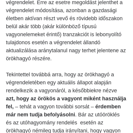
végrendelet. Erre az esetre megoldást jelenthet a
végrendelet módosítása, azonban a gazdasági
életben aktívan részt vevő és rövidebb időszakon
belül akár több (akár különböző típusú
vagyonelemeket érintő) tranzakciót is lebonyolító
tulajdonos esetén a végrendelet állandó
aktualizálása aránytalanul nagy terhet jelentene az
örökhagyó részére.
Tekintettel továbbá arra, hogy az örökhagyó a
végrendeletében egy aktuális állapot alapján
rendelkezik a vagyonáról, a későbbiekre nézve
azt, hogy az örökös a vagyont miként használja
fel,
– tehát a vagyon további sorsát –
érdemben
már nem tudja befolyásolni
. Bár az utóöröklés
és az utóhagyomány rendelés esetén az
örökhagyó némileg tudja irányítani, hogy vagyon