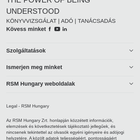
UNDERSTOOD
KÖNYVVIZSGÁLAT | ADÓ | TANÁCSADÁS
Social
Kövess minket
Footer
Szolgáltatások
linkek
Ismerjen meg minket
RSM Hungary weboldalak
Legal - RSM Hungary
Az RSM Hungary Zrt. honlapján közzétett információk,
elemzések és következtetések tájékoztató jellegűek, és
nincsenek tekintettel az olvasók egyéni igényeire és adójogi
helyzetére. A közölt adatok teljességéért, pontosságáért