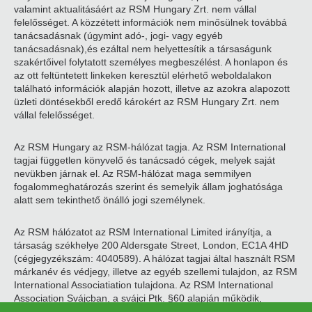
valamint aktualitásáért az RSM Hungary Zrt. nem vállal
felelősséget. A közzétett információk nem minősülnek továbbá
tanácsadásnak (úgymint adó-, jogi- vagy egyéb
tanácsadásnak),és ezáltal nem helyettesítik a társaságunk
szakértőivel folytatott személyes megbeszélést. A honlapon és
az ott feltüntetett linkeken keresztül elérhető weboldalakon
található információk alapján hozott, illetve az azokra alapozott
üzleti döntésekből eredő károkért az RSM Hungary Zrt. nem
vállal felelősséget.
Az RSM Hungary az RSM-hálózat tagja. Az RSM International
tagjai független könyvelő és tanácsadó cégek, melyek saját
nevükben járnak el. Az RSM-hálózat maga semmilyen
fogalommeghatározás szerint és semelyik állam joghatósága
alatt sem tekinthető önálló jogi személynek.
Az RSM hálózatot az RSM International Limited irányítja, a
társaság székhelye 200 Aldersgate Street, London, EC1A 4HD
(cégjegyzékszám: 4040589). A hálózat tagjai által használt RSM
márkanév és védjegy, illetve az egyéb szellemi tulajdon, az RSM
International Associatiation tulajdona. Az RSM International
Association Svájcban, a svájci Ptk. §60 alapján működik,
székhelye Zugban található.