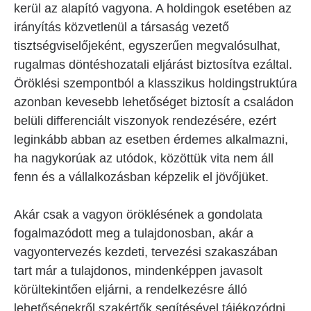
kerül az alapító vagyona. A holdingok esetében az
irányítás közvetlenül a társaság vezető
tisztségviselőjeként, egyszerűen megvalósulhat,
rugalmas döntéshozatali eljárást biztosítva ezáltal.
Öröklési szempontból a klasszikus holdingstruktúra
azonban kevesebb lehetőséget biztosít a családon
belüli differenciált viszonyok rendezésére, ezért
leginkább abban az esetben érdemes alkalmazni,
ha nagykorúak az utódok, közöttük vita nem áll
fenn és a vállalkozásban képzelik el jövőjüket.
Akár csak a vagyon öröklésének a gondolata
fogalmazódott meg a tulajdonosban, akár a
vagyontervezés kezdeti, tervezési szakaszában
tart már a tulajdonos, mindenképpen javasolt
körültekintően eljárni, a rendelkezésre álló
lehetőségekről szakértők segítésével tájékozódni