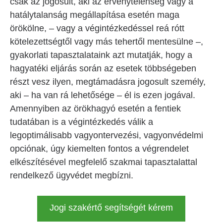
csak az jogosult, aki az érvénytelenség vagy a
hatálytalanság megállapítása esetén maga
örökölne, – vagy a végintézkedéssel reá rótt
kötelezettségtől vagy más tehertől mentesülne –,
gyakorlati tapasztalataink azt mutatják, hogy a
hagyatéki eljárás során az esetek többségeben
részt vesz ilyen, megtámadásra jogosult személy,
aki – ha van rá lehetősége – él is ezen jogával.
Amennyiben az örökhagyó esetén a fentiek
tudatában is a végintézkedés válik a
legoptimálisabb vagyontervezési, vagyonvédelmi
opciónak, úgy kiemelten fontos a végrendelet
elkészítésével megfelelő szakmai tapasztalattal
rendelkező ügyvédet megbízni.
Jogi szakértő segítségét kérem