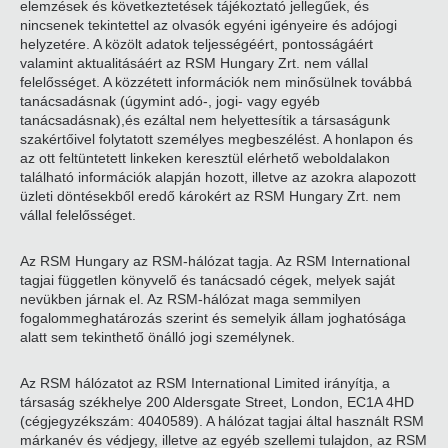
elemzések és következtetések tájékoztató jellegűek, és
nincsenek tekintettel az olvasók egyéni igényeire és adójogi
helyzetére. A közölt adatok teljességéért, pontosságáért
valamint aktualitásáért az RSM Hungary Zrt. nem vállal
felelősséget. A közzétett információk nem minősülnek továbbá
tanácsadásnak (úgymint adó-, jogi- vagy egyéb
tanácsadásnak),és ezáltal nem helyettesítik a társaságunk
szakértőivel folytatott személyes megbeszélést. A honlapon és
az ott feltüntetett linkeken keresztül elérhető weboldalakon
található információk alapján hozott, illetve az azokra alapozott
üzleti döntésekből eredő károkért az RSM Hungary Zrt. nem
vállal felelősséget.
Az RSM Hungary az RSM-hálózat tagja. Az RSM International
tagjai független könyvelő és tanácsadó cégek, melyek saját
nevükben járnak el. Az RSM-hálózat maga semmilyen
fogalommeghatározás szerint és semelyik állam joghatósága
alatt sem tekinthető önálló jogi személynek.
Az RSM hálózatot az RSM International Limited irányítja, a
társaság székhelye 200 Aldersgate Street, London, EC1A 4HD
(cégjegyzékszám: 4040589). A hálózat tagjai által használt RSM
márkanév és védjegy, illetve az egyéb szellemi tulajdon, az RSM