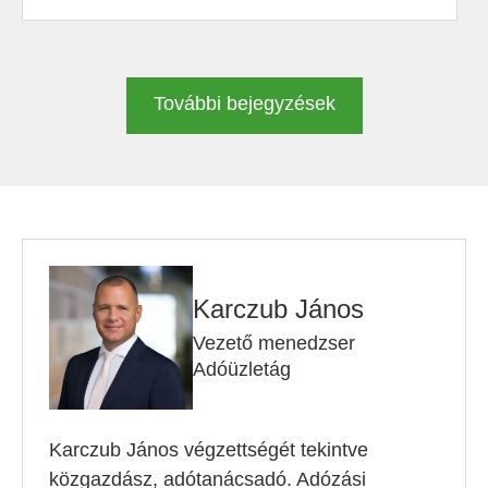
További bejegyzések
Karczub János
Vezető menedzser
Adóüzletág
Karczub János végzettségét tekintve
közgazdász, adótanácsadó. Adózási