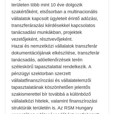
területen több mint 10 éve dolgozik
szakértőként, elsősorban a multinacionális
vállalatok kapcsolt ügyleteit érintő adózási,
transzferárazási kérdésekkel kapcsolatos
tanácsadási munkákban, projektek
vezetőjeként, résztvevőjeként.
Hazai és nemzetközi vállalatok transzferár
dokumentációjának elkészítése, transzferár
tanácsadás, adóellenőrzések terén
széleskörű tapasztalattal rendelkezik. A
pénzügyi szektorban szerzett
vállalatfinanszírozási és vállalatelemzői
tapasztalatának köszönhetően jelentős
szakismerettel bír továbbá a különböző
vállalatközi hitelek, valamint finanszírozási
struktúrák területén is. Az RSM Hungary