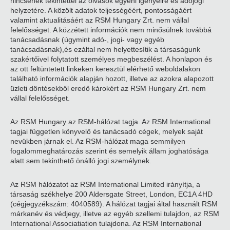
nincsenek tekintettel az olvasók egyéni igényeire és adójogi
helyzetére. A közölt adatok teljességéért, pontosságáért
valamint aktualitásáért az RSM Hungary Zrt. nem vállal
felelősséget. A közzétett információk nem minősülnek továbbá
tanácsadásnak (úgymint adó-, jogi- vagy egyéb
tanácsadásnak),és ezáltal nem helyettesítik a társaságunk
szakértőivel folytatott személyes megbeszélést. A honlapon és
az ott feltüntetett linkeken keresztül elérhető weboldalakon
található információk alapján hozott, illetve az azokra alapozott
üzleti döntésekből eredő károkért az RSM Hungary Zrt. nem
vállal felelősséget.
Az RSM Hungary az RSM-hálózat tagja. Az RSM International
tagjai független könyvelő és tanácsadó cégek, melyek saját
nevükben járnak el. Az RSM-hálózat maga semmilyen
fogalommeghatározás szerint és semelyik állam joghatósága
alatt sem tekinthető önálló jogi személynek.
Az RSM hálózatot az RSM International Limited irányítja, a
társaság székhelye 200 Aldersgate Street, London, EC1A 4HD
(cégjegyzékszám: 4040589). A hálózat tagjai által használt RSM
márkanév és védjegy, illetve az egyéb szellemi tulajdon, az RSM
International Associatiation tulajdona. Az RSM International