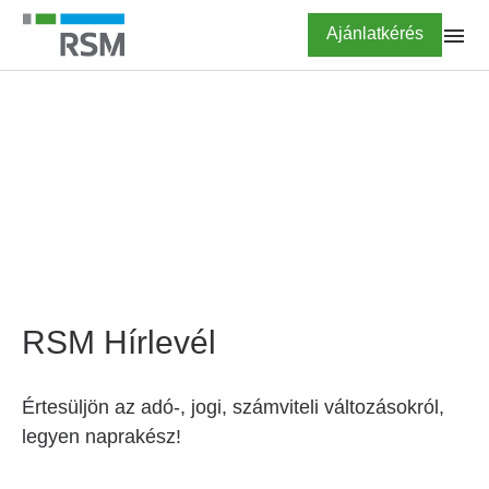
Ugrás
Highlighted
Ajánlatkérés
a
tartalomra
FŐOLDAL
Hírlevél feliratkozás
RSM Hírlevél
Értesüljön az adó-, jogi, számviteli változásokról,
legyen naprakész!