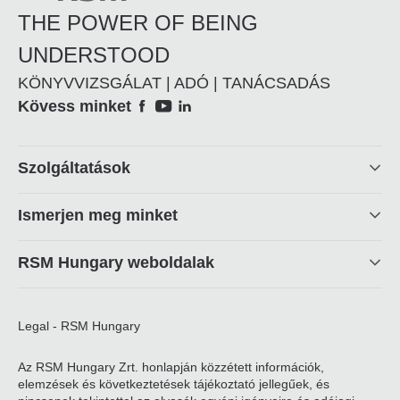
THE POWER OF BEING
UNDERSTOOD
KÖNYVVIZSGÁLAT | ADÓ | TANÁCSADÁS
Social
Kövess minket
Footer
Szolgáltatások
linkek
Ismerjen meg minket
RSM Hungary weboldalak
Legal - RSM Hungary
Az RSM Hungary Zrt. honlapján közzétett információk,
elemzések és következtetések tájékoztató jellegűek, és