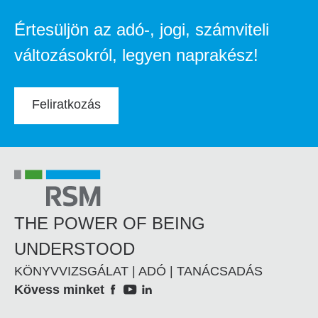
Értesüljön az adó-, jogi, számviteli
változásokról, legyen naprakész!
Feliratkozás
THE POWER OF BEING
UNDERSTOOD
KÖNYVVIZSGÁLAT | ADÓ | TANÁCSADÁS
Social
Kövess minket