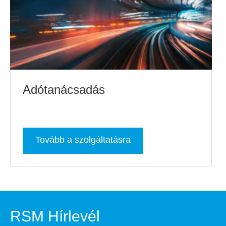
Adótanácsadás
Tovább a szolgáltatásra
RSM Hírlevél