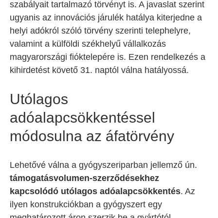
szabályait tartalmazó törvényt is. A javaslat szerint
ugyanis az innovációs járulék hatálya kiterjedne a
helyi adókról szóló törvény szerinti telephelyre,
valamint a külföldi székhelyű vállalkozás
magyarországi fióktelepére is. Ezen rendelkezés a
kihirdetést követő 31. naptól válna hatályossá.
Utólagos
adóalapcsökkentéssel
módosulna az áfatörvény
Lehetővé válna a gyógyszeriparban jellemző ún.
támogatásvolumen-szerződésekhez
kapcsolódó utólagos adóalapcsökkentés
. Az
ilyen konstrukciókban a gyógyszert egy
meghatározott áron szerzik be a gyártótól,