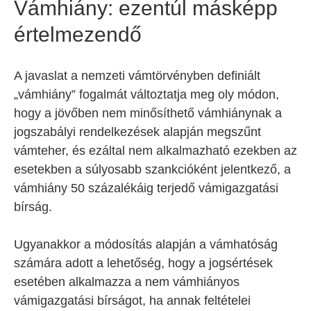
Vámhiány: ezentúl másképp
értelmezendő
A javaslat a nemzeti vámtörvényben definiált
„vámhiány” fogalmát változtatja meg oly módon,
hogy a jövőben nem minősíthető vámhiánynak a
jogszabályi rendelkezések alapján megszűnt
vámteher, és ezáltal nem alkalmazható ezekben az
esetekben a súlyosabb szankcióként jelentkező, a
vámhiány 50 százalékáig terjedő vámigazgatási
bírság.
Ugyanakkor a módosítás alapján a vámhatóság
számára adott a lehetőség, hogy a jogsértések
esetében alkalmazza a nem vámhiányos
vámigazgatási bírságot, ha annak feltételei