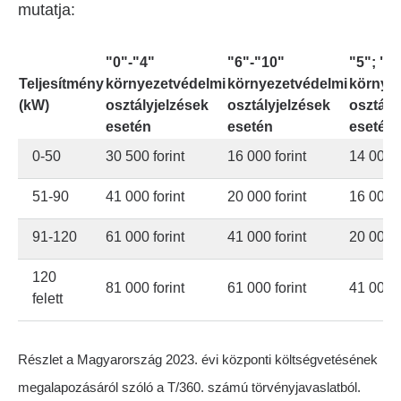
mutatja:
"0"-"4"
"6"-"10"
"5"; "1
Teljesítmény
környezetvédelmi
környezetvédelmi
környe
(kW)
osztályjelzések
osztályjelzések
osztály
esetén
esetén
esetén
0-50
30 500 forint
16 000 forint
14 000 f
51-90
41 000 forint
20 000 forint
16 000 f
91-120
61 000 forint
41 000 forint
20 000 f
120
81 000 forint
61 000 forint
41 000 f
felett
Részlet a Magyarország 2023. évi központi költségvetésének
megalapozásáról szóló a T/360. számú törvényjavaslatból.