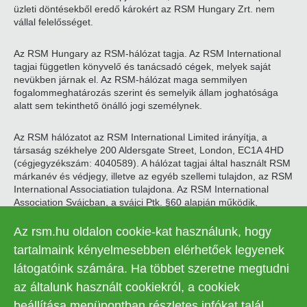
üzleti döntésekből eredő károkért az RSM Hungary Zrt. nem
vállal felelősséget.
Az RSM Hungary az RSM-hálózat tagja. Az RSM International
tagjai független könyvelő és tanácsadó cégek, melyek saját
nevükben járnak el. Az RSM-hálózat maga semmilyen
fogalommeghatározás szerint és semelyik állam joghatósága
alatt sem tekinthető önálló jogi személynek.
Az RSM hálózatot az RSM International Limited irányítja, a
társaság székhelye 200 Aldersgate Street, London, EC1A 4HD
(cégjegyzékszám: 4040589). A hálózat tagjai által használt RSM
márkanév és védjegy, illetve az egyéb szellemi tulajdon, az RSM
International Associatiation tulajdona. Az RSM International
Association Svájcban, a svájci Ptk. §60 alapján működik,
székhelye Zugban található.
Az rsm.hu oldalon cookie-kat használunk, hogy
© 2026 RSM Hungary Zrt. | Minden jog fenntartva
tartalmaink kényelmesebben elérhetőek legyenek
látogatóink számára. Ha többet szeretne megtudni
Adatkezelési tájékoztató
Legal
az általunk használt cookiekról, a cookiek
Kapcsolat
Süti beállítások
beállítása menüpontban részletes infókat talál.