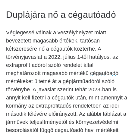
Duplájára nő a cégautóadó
Véglegessé válnak a veszélyhelyzet miatt
bevezetett magasabb értékek, tartósan
kétszeresére nő a cégautók közterhe. A
törvényjavaslat a 2022. július 1-től hatályos, az
extraprofit adóról szóló rendelet által
meghatározott magasabb mértékű
cégautóadó
mértékeket ültetné át a gépjárműadóról szóló
törvénybe. A javaslat szerint tehát 2023-ban is
annyit kell fizetni a cégautók után, mint amennyit a
kormány az extraprofitadós rendeletben az idei
második félévére előirányzott. Az alábbi táblázat a
járművek teljesítményétől és környezetvédelmi
besorolásától függő cégautóadó havi mértékeit