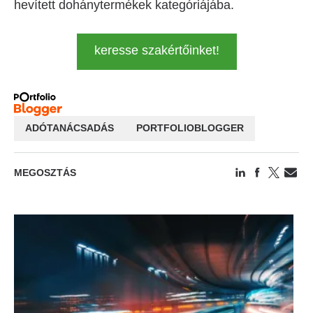
hevített dohánytermékek kategóriájába.
keresse szakértőinket!
ADÓTANÁCSADÁS
PORTFOLIOBLOGGER
MEGOSZTÁS