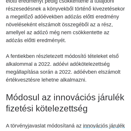
előtti eredményt pedig csökkentené a tulajdoni
részesedésnek a könyvekből történő kivezetésekor
a megelőző adóévekben adózás előtti eredmény
növeléseként elszámolt összegéből az a rész,
amellyel az adózó még nem csökkentette az
adózás előtti eredményét.
A fentiekben részletezett módosító tételeket első
alkalommal a 2022. adóévi adókötelezettség
megállapítása során a 2022. adóévben elszámolt
értékvesztésre lehetne alkalmazni.
Módosul az innovációs járulék
fizetési kötelezettség
A törvényjavaslat módosítaná az
innovációs járulék