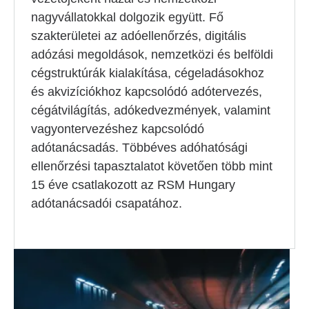
nagyvállatokkal dolgozik együtt. Fő
szakterületei az adóellenőrzés, digitális
adózási megoldások, nemzetközi és belföldi
cégstruktúrák kialakítása, cégeladásokhoz
és akvizíciókhoz kapcsolódó adótervezés,
cégátvilágítás, adókedvezmények, valamint
vagyontervezéshez kapcsolódó
adótanácsadás. Többéves adóhatósági
ellenőrzési tapasztalatot követően több mint
15 éve csatlakozott az RSM Hungary
adótanácsadói csapatához.