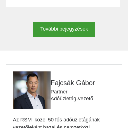
További bejegyzések
Fajcsák Gábor
Partner
Adóüzletág-vezető
Az RSM közel 50 fős adóüzletágának
vezetőjeként hazai és nemzetközi