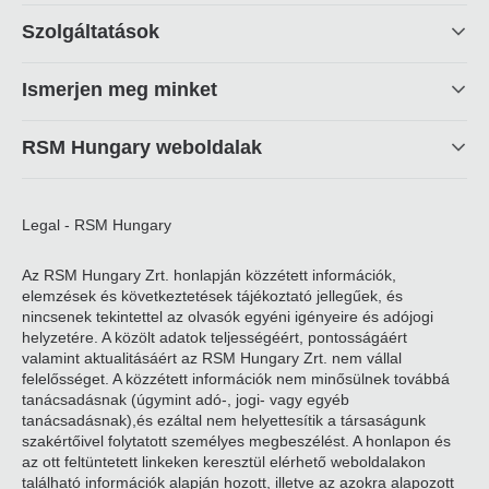
Footer
Szolgáltatások
linkek
Ismerjen meg minket
RSM Hungary weboldalak
Legal - RSM Hungary
Az RSM Hungary Zrt. honlapján közzétett információk,
elemzések és következtetések tájékoztató jellegűek, és
nincsenek tekintettel az olvasók egyéni igényeire és adójogi
helyzetére. A közölt adatok teljességéért, pontosságáért
valamint aktualitásáért az RSM Hungary Zrt. nem vállal
felelősséget. A közzétett információk nem minősülnek továbbá
tanácsadásnak (úgymint adó-, jogi- vagy egyéb
tanácsadásnak),és ezáltal nem helyettesítik a társaságunk
szakértőivel folytatott személyes megbeszélést. A honlapon és
az ott feltüntetett linkeken keresztül elérhető weboldalakon
található információk alapján hozott, illetve az azokra alapozott