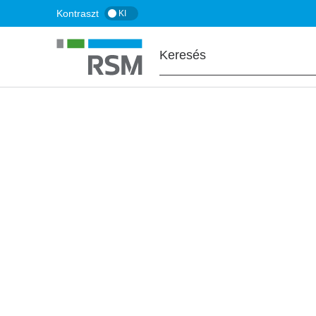
Ugrás
Kontraszt
KI
a
tartalomra
FŐOLDAL
BLOG
Módosított bértá
könnyítések