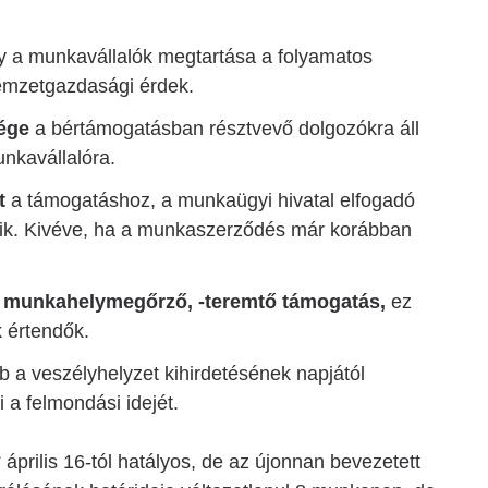
gy a munkavállalók megtartása a folyamatos
emzetgazdasági érdek.
sége
a bértámogatásban résztvevő dolgozókra áll
nkavállalóra.
t
a támogatáshoz, a munkaügyi hivatal elfogadó
nik. Kivéve, ha a munkaszerződés már korábban
a
munkahelymegőrző, -teremtő támogatás,
ez
k értendők.
 a veszélyhelyzet kihirdetésének napjától
 a felmondási idejét.
 április 16-tól hatályos, de az újonnan bevezetett