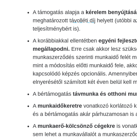
A támogatás alapja a
kérelem benyújtásá
meghatározott
távolléti díj
helyett (utóbbi a
teljesítménybért is).
A korábbiakkal ellentétben
egyéni fejles
megállapodni.
Erre csak akkor lesz szüks
munkaszerződés szerinti munkaidő felét m
mint a módosítás előtti munkaidő fele, akk
kapcsolódó képzés opcionális. Amennyiben
elnyerésétől számított két éven belül kell 
A bértámogatás
távmunka és otthoni m
A
munkaidőkeretre
vonatkozó korlátozó ki
és a bértámogatás akár párhuzamosan is 
A
munkaerő-kölcsönző cégekre
is vonat
sem lehet a munkavállalót a munkaszerződ