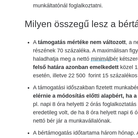
munkáltatónál foglalkoztatni.
Milyen összegű lesz a bér
A
támogatás mértéke nem változott
, a 
részének 70 százaléka. A maximálisan fig
haladhatja meg a nettó
minimálbér
kétszere
felső határa azonban emelkedett
közel 1
esetén, illetve 22 500 forint 15 százalék
A támogatási időszakban fizetett munkab
elérnie a módosítás előtti alapbért, ha
pl. napi 8 óra helyetti 2 órás foglalkoztat
eredetileg volt, de ha 8 óra helyett napi 6 
nettó bér jár a munkavállalónak.
A bértámogatás időtartama három hónap. 