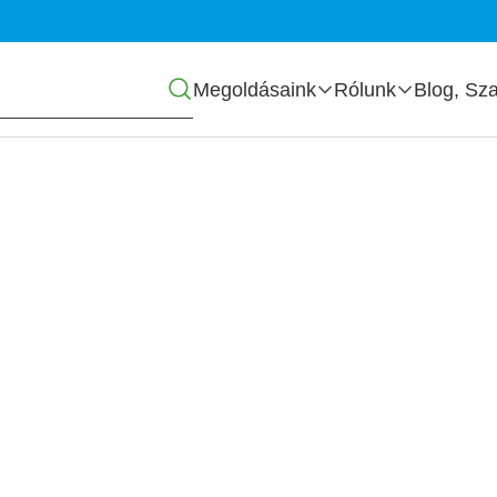
Főmenü
Megoldásaink
Rólunk
Blog, Sza
mogatás és adózási