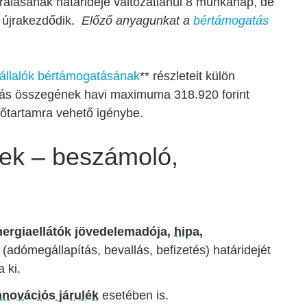
írálásának határideje változatlanul 8 munkanap, de
l újrakezdődik.
Előző anyagunkat a
bértámogatás
vállalók bértámogatásának
** részleteit külön
tás összegének havi maximuma 318.920 forint
őtartamra vehető igénybe.
sek – beszámoló,
energiaellátók jövedelemadója,
hipa
,
adómegállapítás, bevallás, befizetés) határidejét
a ki.
nnovációs járulék
esetében is.