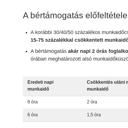
A bértámogatás előfeltételei
A korábbi 30/40/50 százalékos munkaidőcs
15-75 százalékkal csökkentett
munkaid
A bértámogatás
akár napi 2 órás foglalk
órában meghatározott alsó munkaidőküszöb
Eredeti napi
Csökkentés utáni 
munkaidő
munkaidő
8 óra
2 óra
6 óra
1,5 óra