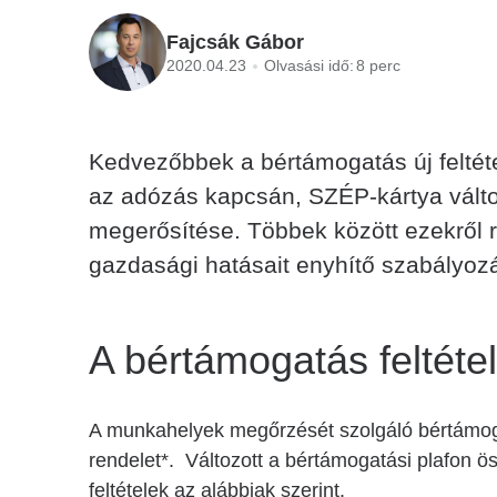
Fajcsák Gábor
2020.04.23
Olvasási idő:
8 perc
Kedvezőbbek a bértámogatás új feltét
az adózás kapcsán, SZÉP-kártya vált
megerősítése. Többek között ezekről r
gazdasági hatásait enyhítő szabályoz
A bértámogatás feltéte
A munkahelyek megőrzését szolgáló bértámogat
rendelet*. Változott a bértámogatási plafon ös
feltételek az alábbiak szerint.