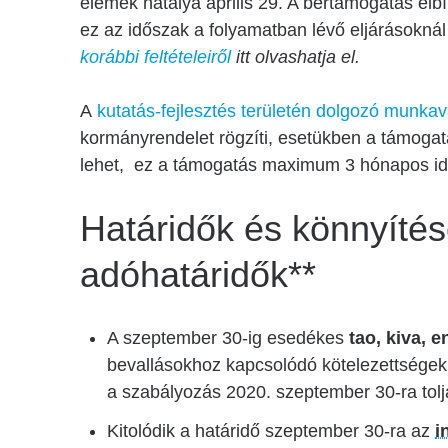
elemek hatálya április 29. A bértámogatás elb
ez az időszak a folyamatban lévő eljárásokná
korábbi feltételeiről
itt olvashatja el.
A
kutatás-fejlesztés területén dolgozó munka
kormányrendelet rögzíti, esetükben a támoga
lehet, ez a támogatás maximum 3 hónapos id
Határidők és könnyíté
adóhatáridők**
A szeptember 30-ig esedékes
tao, kiva, 
bevallásokhoz kapcsolódó kötelezettségek (
a szabályozás 2020. szeptember 30-ra tolj
Kitolódik a határidő szeptember 30-ra az
i