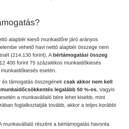
támogatás?
nettó alapbér kieső munkaidőre járó arányos
yelembe vehető havi nettó alapbér összege nem
sét (214.130 forint). A
bértámogatási összeg
12 400 forint 75 százalékos munkaidőkiesés
os munkaidőkiesés esetén.
ér és támogatás összegének
csak akkor nem kell
 a munkaidőcsökkentés legalább 50 %-os.
Vagyis
ás esetén a munkavállaló bére lehet kisebb, mint
órában foglalkoztatják tovább, akkor a teljes korábbi
A munkavállaló részére a bértámogatás havonta