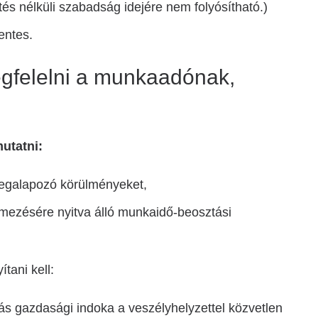
etés nélküli szabadság idejére nem folyósítható.)
entes.
megfelelni a munkaadónak,
utatni:
megalapozó körülményeket,
mezésére nyitva álló munkaidő-beosztási
ítani kell:
ás gazdasági indoka a veszélyhelyzettel közvetlen