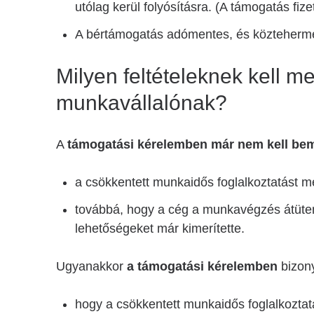
utólag kerül folyósításra. (A támogatás fiz
A bértámogatás adómentes, és közteherm
Milyen feltételeknek kell 
munkavállalónak?
A
támogatási kérelemben már nem kell bem
a csökkentett munkaidős foglalkoztatást 
továbbá, hogy a cég a munkavégzés átüte
lehetőségeket már kimerítette.
Ugyanakkor
a támogatási kérelemben
bizony
hogy a csökkentett munkaidős foglalkoztat