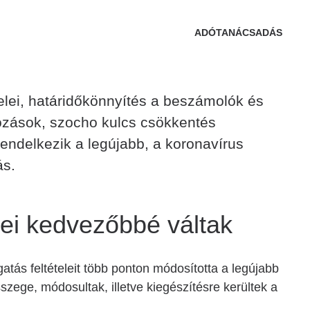
ADÓTANÁCSADÁS
elei, határidőkönnyítés a beszámolók és
ozások, szocho kulcs csökkentés
endelkezik a legújabb, a koronavírus
ás.
lei kedvezőbbé váltak
ás feltételeit több ponton módosította a legújabb
szege, módosultak, illetve kiegészítésre kerültek a