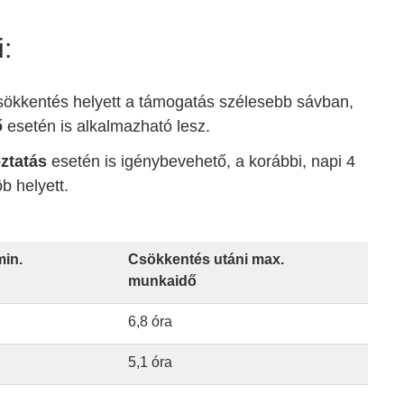
:
ökkentés helyett a támogatás szélesebb sávban,
ő
esetén is alkalmazható lesz.
oztatás
esetén is igénybevehető, a korábbi, napi 4
 helyett.
min.
Csökkentés utáni max.
munkaidő
6,8 óra
5,1 óra