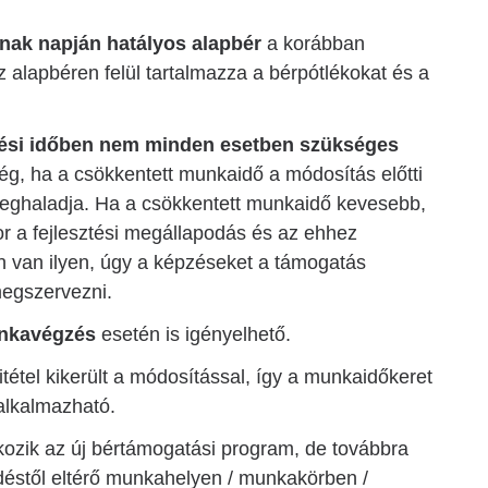
nak napján hatályos alapbér
a korábban
z alapbéren felül tartalmazza a bérpótlékokat és a
ztési időben nem minden esetben szükséges
ég, ha a csökkentett munkaidő a módosítás előtti
eghaladja. Ha a csökkentett munkaidő kevesebb,
or a fejlesztési megállapodás és az ehhez
 van ilyen, úgy a képzéseket a támogatás
megszervezni.
unkavégzés
esetén is igényelhető.
tétel kikerült a módosítással, így a munkaidőkeret
alkalmazható.
kozik az új bértámogatási program, de továbbra
éstől eltérő munkahelyen / munkakörben /