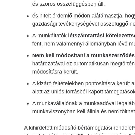
és szoros összefüggésben áll,
és hitelt érdemlő módon alátámasztja, ho
gazdasági tevékenységével összefüggő n
A munkáltatók
létszámtartási kötelezett
fent, nem valamennyi állományban lévő mu
Nem kell módosítani a munkaszerződés
határozatával ez automatikusan megtörté
módosításra került.
A kizáró feltételekben pontosításra került 
alatt az uniós forrásból kapott támogatáso
A munkavállalónak a munkaadóval legalább
munkaviszonyban kell állnia és nem töltheti
A kihirdetett módosító bértámogatási rendelet*