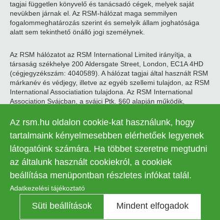
tagjai független könyvelő és tanácsadó cégek, melyek saját
nevükben járnak el. Az RSM-hálózat maga semmilyen
fogalommeghatározás szerint és semelyik állam joghatósága
alatt sem tekinthető önálló jogi személynek.
Az RSM hálózatot az RSM International Limited irányítja, a
társaság székhelye 200 Aldersgate Street, London, EC1A 4HD
(cégjegyzékszám: 4040589). A hálózat tagjai által használt RSM
márkanév és védjegy, illetve az egyéb szellemi tulajdon, az RSM
International Associatiation tulajdona. Az RSM International
Association Svájcban, a svájci Ptk. §60 alapján működik,
székhelye Zugban található.
Az rsm.hu oldalon cookie-kat használunk, hogy
© 2026 RSM Hungary Zrt. | Minden jog fenntartva
tartalmaink kényelmesebben elérhetőek legyenek
látogatóink számára. Ha többet szeretne megtudni
Adatkezelési tájékoztató
Legal
az általunk használt cookiekról, a cookiek
Kapcsolat
Süti beállítások
menu
beállítása menüpontban részletes infókat talál.
Adatkezelési tájékoztató
Süti beállítások
Mindent elfogadok