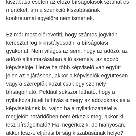
kiszabása esetén az előző bírságolások számát és
mértékét, ám a szankció kiszabásának
konkrétumai egyelőre nem ismertek.
Ez már most előrevetíti, hogy számos jogvitán
keresztül fog kikristályosodni a bírságolási
gyakorlat. Nem világos az sem, hogy az adózó, az
adózó alkalmazásában álló személy, az adózó
képviselője, illetve ha több képviselő van együtt
jelen az eljárásban, akkor a képviselők együttesen
vagy a szereplők közül csak egy személy
bírságolható. Például sokszor látható, hogy a
nyilatkozattételi felhívás elmegy az adózóknak és a
képviselőknek is. Vajon ha a nyilatkozattétel a
megjelölt határidőben nem érkezik meg, akkor ki
lesz bírságolható? Ha megérkezik, de hiányosan,
akkor lesz-e eljárási bírság kiszabásának helye?