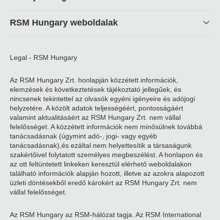
RSM Hungary weboldalak
Legal - RSM Hungary
Az RSM Hungary Zrt. honlapján közzétett információk,
elemzések és következtetések tájékoztató jellegűek, és
nincsenek tekintettel az olvasók egyéni igényeire és adójogi
helyzetére. A közölt adatok teljességéért, pontosságáért
valamint aktualitásáért az RSM Hungary Zrt. nem vállal
felelősséget. A közzétett információk nem minősülnek továbbá
tanácsadásnak (úgymint adó-, jogi- vagy egyéb
tanácsadásnak),és ezáltal nem helyettesítik a társaságunk
szakértőivel folytatott személyes megbeszélést. A honlapon és
az ott feltüntetett linkeken keresztül elérhető weboldalakon
található információk alapján hozott, illetve az azokra alapozott
üzleti döntésekből eredő károkért az RSM Hungary Zrt. nem
vállal felelősséget.
Az RSM Hungary az RSM-hálózat tagja. Az RSM International