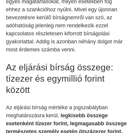
egyes magatartásokat, milyen esetekben fog
ehhez a szankcióhoz nyúlni. Mivel egy újonnan
bevezetésre kerülő bírságnemről van szó, az
adóhatóság jelenleg nem rendelkezik ezzel
kapcsolatos részletesen kiforrott bírságolási
gyakorlattal. Addig is azonban néhány dolgot már
most érdemes számba venni.
Az eljárási bírság összege:
tízezer és egymillió forint
között
Az eljárási bírság mértéke a jogszabályban
meghatározásra kerül,
legkisebb összege
esetenként tízezer forint, legmagasabb összege
természetes személy esetén ötszázezer forint,