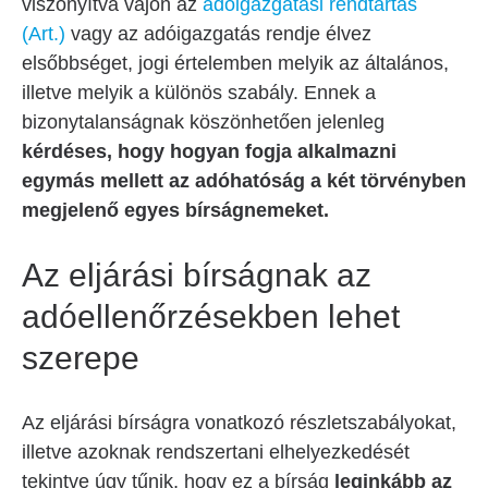
viszonyítva vajon az
adóigazgatási rendtartás
(Art.)
vagy az adóigazgatás rendje élvez
elsőbbséget, jogi értelemben melyik az általános,
illetve melyik a különös szabály. Ennek a
bizonytalanságnak köszönhetően jelenleg
kérdéses, hogy hogyan fogja alkalmazni
egymás mellett az adóhatóság a két törvényben
megjelenő egyes bírságnemeket.
Az eljárási bírságnak az
adóellenőrzésekben lehet
szerepe
Az eljárási bírságra vonatkozó részletszabályokat,
illetve azoknak rendszertani elhelyezkedését
tekintve úgy tűnik, hogy ez a bírság
leginkább az