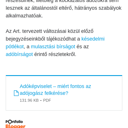
részesülnek, illetőleg a kockázatos adózókra sem
lesznek az általánostól eltérő, hátrányos szabályok
alkalmazhatóak.
Az Art. tervezett változásai közül előző
bejegyzéseinkből tájékozódhat a
késedelmi
pótlékot
, a
mulasztási bírságot
és az
adóbírságot
érintő részletekről.
Fájl
Adóképviselet – miért fontos az
adójogász felkérése?
-
131.96 KB
PDF