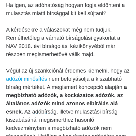
Ha igen, az adóhatóság hogyan fogja eldönteni a
mulasztás miatti bírsággal kit kell sújtani?
A kérdésekre a válaszokat még nem tudjuk.
Remélhetőleg a várható bírságolási gyakorlat a
NAV 2018. évi bírságolási kézikönyvéből már
részben megismerhetővé válik majd.
Végül az új szankciónál érdemes kiemelni, hogy az
adózói minősítés
nem befolyásolja a kiszabható
bírság mértékét. A megismert koncepció alapján
a
megbízható adózók, a kockázatos adózók, az
általános adózók mind azonos elbírálás alá
esnek.
Az
adóbírság
, illetve mulasztási bírság
kiszabásánál megismerthez hasonló
kedvezményben a megbízható adózók nem