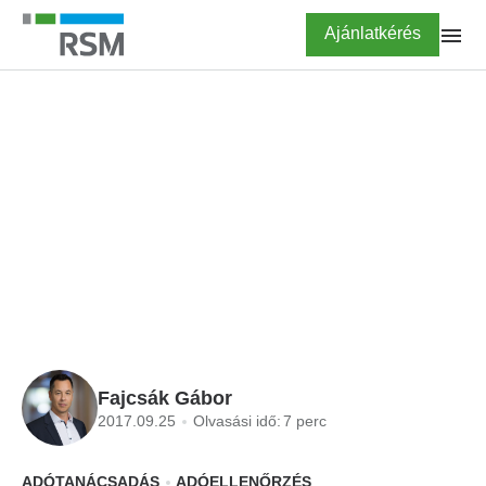
Ugrás
Highlighted
Ajánlatkérés
a
tartalomra
FŐOLDAL
BLOG
Eljárási bírság – új elem
az Art. tervezetében
Fajcsák Gábor
2017.09.25
Olvasási idő:
7 perc
ADÓTANÁCSADÁS
ADÓELLENŐRZÉS