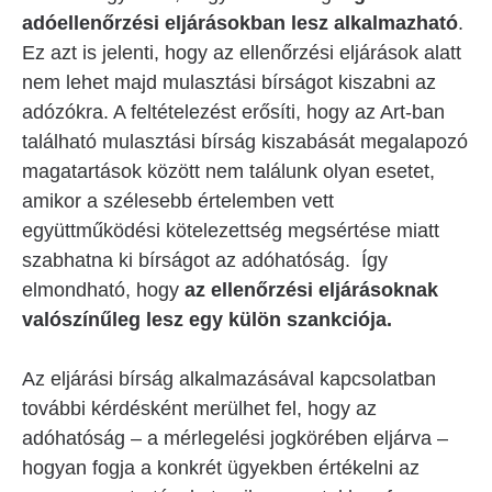
adóellenőrzési eljárásokban lesz alkalmazható
.
Ez azt is jelenti, hogy az ellenőrzési eljárások alatt
nem lehet majd mulasztási bírságot kiszabni az
adózókra. A feltételezést erősíti, hogy az Art-ban
található mulasztási bírság kiszabását megalapozó
magatartások között nem találunk olyan esetet,
amikor a szélesebb értelemben vett
együttműködési kötelezettség megsértése miatt
szabhatna ki bírságot az adóhatóság. Így
elmondható, hogy
az ellenőrzési eljárásoknak
valószínűleg lesz egy külön szankciója.
Az eljárási bírság alkalmazásával kapcsolatban
további kérdésként merülhet fel, hogy az
adóhatóság – a mérlegelési jogkörében eljárva –
hogyan fogja a konkrét ügyekben értékelni az