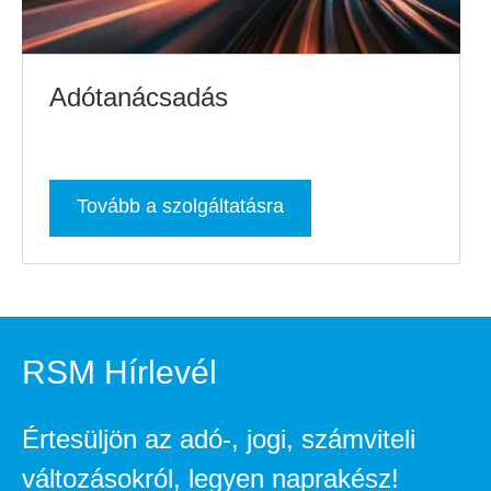
Adótanácsadás
Tovább a szolgáltatásra
RSM Hírlevél
Értesüljön az adó-, jogi, számviteli
változásokról, legyen naprakész!