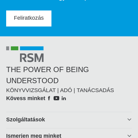
Feliratkozás
THE POWER OF BEING
UNDERSTOOD
KÖNYVVIZSGÁLAT | ADÓ | TANÁCSADÁS
Social
Kövess minket
Footer
Szolgáltatások
linkek
Ismerjen meg minket