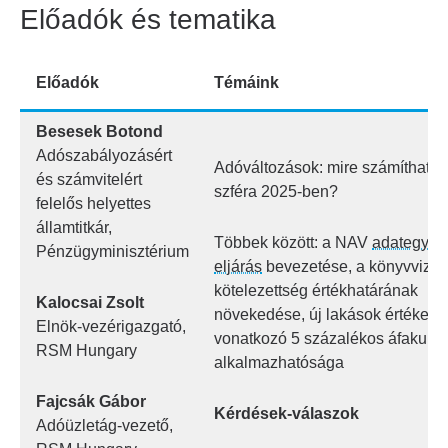
Előadók és tematika
Előadók
Témáink
Besesek Botond
Adószabályozásért
Adóváltozások: mire számíthat a v
és számvitelért
szféra 2025-ben?
felelős helyettes
államtitkár,
Többek között: a NAV
adategyezt
Pénzügyminisztérium
eljárás
bevezetése, a könyvvizsg
kötelezettség értékhatárának
Kalocsai Zsolt
növekedése, új lakások értékesí
Elnök-vezérigazgató,
vonatkozó 5 százalékos áfakulcs
RSM Hungary
alkalmazhatósága
Fajcsák Gábor
Kérdések-válaszok
Adóüzletág-vezető,