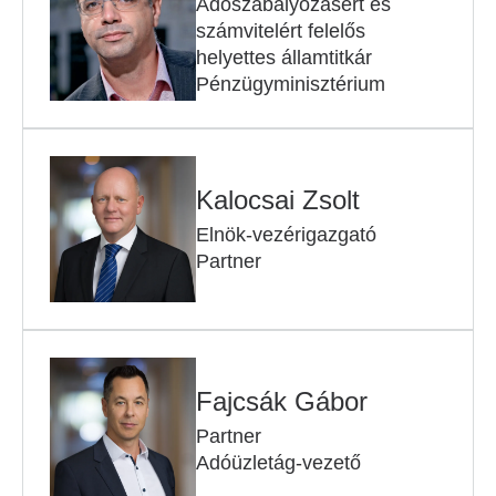
Adószabályozásért és
számvitelért felelős
helyettes államtitkár
Pénzügyminisztérium
Kalocsai Zsolt
Elnök-vezérigazgató
Partner
Fajcsák Gábor
Partner
Adóüzletág-vezető