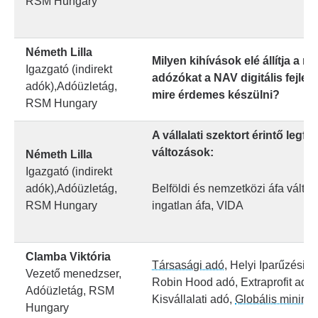
RSM Hungary
Németh Lilla
Milyen kihívások elé állítja a m
Igazgató (indirekt
adózókat a NAV digitális fejlesz
adók),Adóüzletág,
mire érdemes készülni?
RSM Hungary
A vállalati szektort érintő legf
változások:
Németh Lilla
Igazgató (indirekt
adók),Adóüzletág,
Belföldi és nemzetközi áfa válto
RSM Hungary
ingatlan áfa, VIDA
Clamba Viktória
Társasági adó
, Helyi Iparűzési a
Vezető menedzser,
Robin Hood adó, Extraprofit adók
Adóüzletág, RSM
Kisvállalati adó,
Globális minim
Hungary