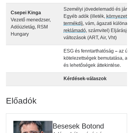
Személyi jövedelemadó és járul
Csepei Kinga
Egyéb adók (illeték,
környezetvé
Vezető menedzser,
termékdíj
, vám, ágazati különadó
Adóüzletág, RSM
reklámadó
, számvitel) Eljárásjog
Hungary
változások (ART, Air, Vht)
ESG és fenntarthatóság
–
az új
kötelezettségek bemutatása, a t
és lehetőségek áttekintése.
Kérdések-válaszok
Előadók
Besesek Botond