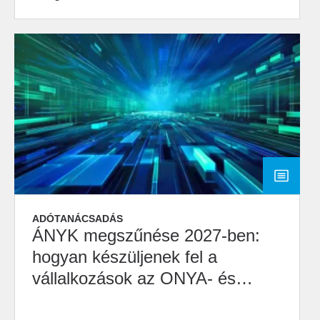
ADÓTANÁCSADÁS
ÁNYK megszűnése 2027-ben:
hogyan készüljenek fel a
vállalkozások az ONYA- és
M2M-átállásra?