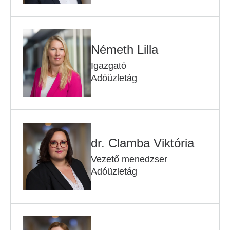
Németh Lilla
Igazgató
Adóüzletág
dr. Clamba Viktória
Vezető menedzser
Adóüzletág