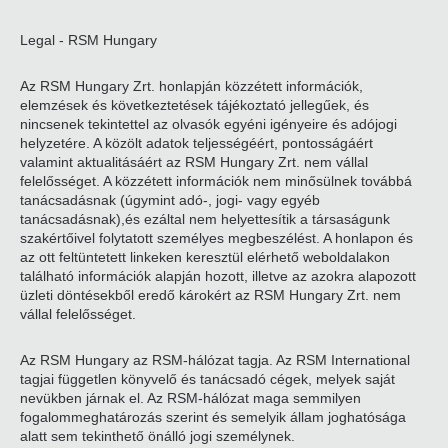
Legal - RSM Hungary
Az RSM Hungary Zrt. honlapján közzétett információk,
elemzések és következtetések tájékoztató jellegűek, és
nincsenek tekintettel az olvasók egyéni igényeire és adójogi
helyzetére. A közölt adatok teljességéért, pontosságáért
valamint aktualitásáért az RSM Hungary Zrt. nem vállal
felelősséget. A közzétett információk nem minősülnek továbbá
tanácsadásnak (úgymint adó-, jogi- vagy egyéb
tanácsadásnak),és ezáltal nem helyettesítik a társaságunk
szakértőivel folytatott személyes megbeszélést. A honlapon és
az ott feltüntetett linkeken keresztül elérhető weboldalakon
található információk alapján hozott, illetve az azokra alapozott
üzleti döntésekből eredő károkért az RSM Hungary Zrt. nem
vállal felelősséget.
Az RSM Hungary az RSM-hálózat tagja. Az RSM International
tagjai független könyvelő és tanácsadó cégek, melyek saját
nevükben járnak el. Az RSM-hálózat maga semmilyen
fogalommeghatározás szerint és semelyik állam joghatósága
alatt sem tekinthető önálló jogi személynek.