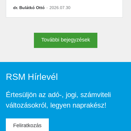
dr. Bulátkó Ottó
2026.07.30
További bejegyzések
RSM Hírlevél
Értesüljön az adó-, jogi, számviteli
változásokról, legyen naprakész!
Feliratkozás