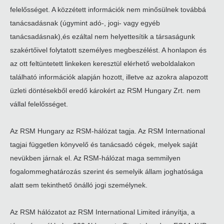
felelősséget. A közzétett információk nem minősülnek továbbá
tanácsadásnak (úgymint adó-, jogi- vagy egyéb
tanácsadásnak),és ezáltal nem helyettesítik a társaságunk
szakértőivel folytatott személyes megbeszélést. A honlapon és
az ott feltüntetett linkeken keresztül elérhető weboldalakon
található információk alapján hozott, illetve az azokra alapozott
üzleti döntésekből eredő károkért az RSM Hungary Zrt. nem
vállal felelősséget.
Az RSM Hungary az RSM-hálózat tagja. Az RSM International
tagjai független könyvelő és tanácsadó cégek, melyek saját
nevükben járnak el. Az RSM-hálózat maga semmilyen
fogalommeghatározás szerint és semelyik állam joghatósága
alatt sem tekinthető önálló jogi személynek.
Az RSM hálózatot az RSM International Limited irányítja, a