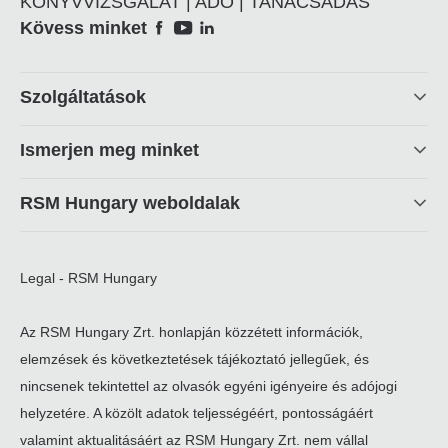
KÖNYVVIZSGÁLAT | ADÓ | TANÁCSADÁS
Social
Kövess minket
Footer
Szolgáltatások
linkek
Ismerjen meg minket
RSM Hungary weboldalak
Legal - RSM Hungary
Az RSM Hungary Zrt. honlapján közzétett információk,
elemzések és következtetések tájékoztató jellegűek, és
nincsenek tekintettel az olvasók egyéni igényeire és adójogi
helyzetére. A közölt adatok teljességéért, pontosságáért
valamint aktualitásáért az RSM Hungary Zrt. nem vállal