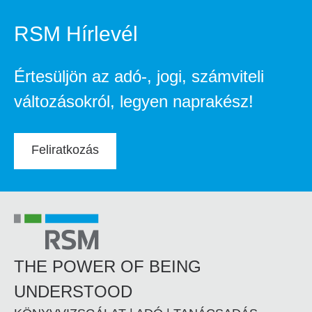
RSM Hírlevél
Értesüljön az adó-, jogi, számviteli
változásokról, legyen naprakész!
Feliratkozás
THE POWER OF BEING
UNDERSTOOD