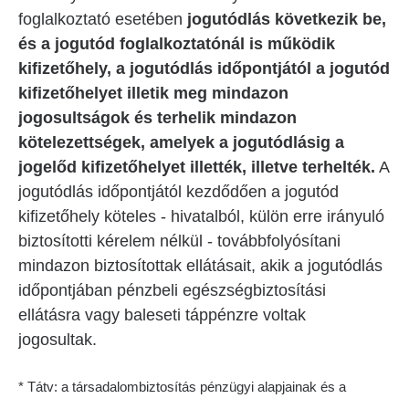
foglalkoztató esetében
jogutódlás következik be,
és a jogutód foglalkoztatónál is működik
kifizetőhely, a jogutódlás időpontjától a jogutód
kifizetőhelyet illetik meg mindazon
jogosultságok és terhelik mindazon
kötelezettségek, amelyek a jogutódlásig a
jogelőd kifizetőhelyet illették, illetve terhelték.
A
jogutódlás időpontjától kezdődően a jogutód
kifizetőhely köteles - hivatalból, külön erre irányuló
biztosítotti kérelem nélkül - továbbfolyósítani
mindazon biztosítottak ellátásait, akik a jogutódlás
időpontjában pénzbeli egészségbiztosítási
ellátásra vagy baleseti táppénzre voltak
jogosultak.
* Tátv: a társadalombiztosítás pénzügyi alapjainak és a