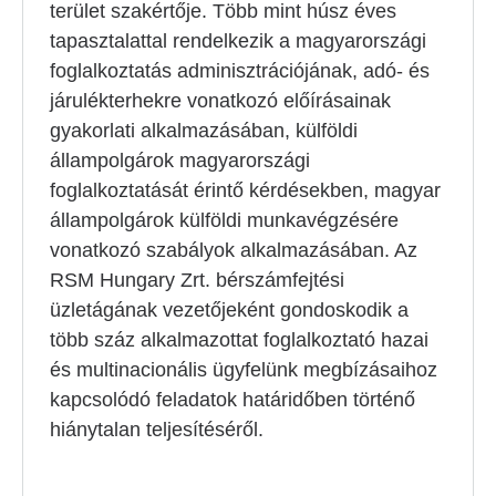
terület szakértője. Több mint húsz éves
tapasztalattal rendelkezik a magyarországi
foglalkoztatás adminisztrációjának, adó- és
járulékterhekre vonatkozó előírásainak
gyakorlati alkalmazásában, külföldi
állampolgárok magyarországi
foglalkoztatását érintő kérdésekben, magyar
állampolgárok külföldi munkavégzésére
vonatkozó szabályok alkalmazásában. Az
RSM Hungary Zrt. bérszámfejtési
üzletágának vezetőjeként gondoskodik a
több száz alkalmazottat foglalkoztató hazai
és multinacionális ügyfelünk megbízásaihoz
kapcsolódó feladatok határidőben történő
hiánytalan teljesítéséről.