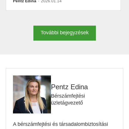
Pentz Edina
2026.01.14
További bejegyzések
Pentz Edina
Bérszámfejtési
üzletágvezető
A bérszámfejtési és társadalombiztosítási