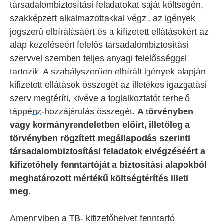
társadalombiztosítási feladatokat saját költségén,
szakképzett alkalmazottakkal végzi, az igények
jogszerű elbírálásáért és a kifizetett ellátásokért az
alap kezeléséért felelős társadalombiztosítási
szervvel szemben teljes anyagi felelősséggel
tartozik. A szabályszerűen elbírált igények alapján
kifizetett ellátások összegét az illetékes igazgatási
szerv megtéríti, kivéve a foglalkoztatót terhelő
táppénz
-hozzájárulás összegét.
A törvényben
vagy kormányrendeletben előírt, illetőleg a
törvényben rögzített megállapodás szerinti
társadalombiztosítási feladatok elvégzéséért a
kifizetőhely fenntartóját a biztosítási alapokból
meghatározott mértékű költségtérítés illeti
meg.
Amennyiben a TB- kifizetőhelyet fenntartó