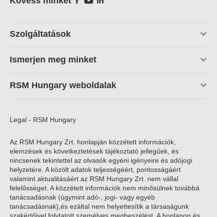
Social
Kövess minket
Footer
Szolgáltatások
linkek
Ismerjen meg minket
RSM Hungary weboldalak
Legal - RSM Hungary
Az RSM Hungary Zrt. honlapján közzétett információk,
elemzések és következtetések tájékoztató jellegűek, és
nincsenek tekintettel az olvasók egyéni igényeire és adójogi
helyzetére. A közölt adatok teljességéért, pontosságáért
valamint aktualitásáért az RSM Hungary Zrt. nem vállal
felelősséget. A közzétett információk nem minősülnek továbbá
tanácsadásnak (úgymint adó-, jogi- vagy egyéb
tanácsadásnak),és ezáltal nem helyettesítik a társaságunk
szakértőivel folytatott személyes megbeszélést. A honlapon és