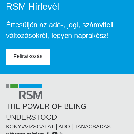
RSM Hírlevél
Értesüljön az adó-, jogi, számviteli
változásokról, legyen naprakész!
Feliratkozás
THE POWER OF BEING
UNDERSTOOD
KÖNYVVIZSGÁLAT | ADÓ | TANÁCSADÁS