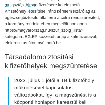
mulasztási bírság
fizetésére kötelezhető.
Kifizetőhely létesítése iránti kérelem kizárólag az
egészségbiztosító által erre a célra rendszeresített,
a kormány rendeletében megjelölt honlapon
https://magyarorszag.hu/szuf_szolg_lista?
kategoria=EG.EP közzétett űrlap alkalmazásával,
elektronikus úton nyújtható be.
Társadalombiztosítási
kifizetőhelyek megszüntetése
2023. július 1-jétől a TB-kifizetőhely
működésével kapcsolatos
változásokat, így a megszűnést is a
központi honlapon keresztül kell