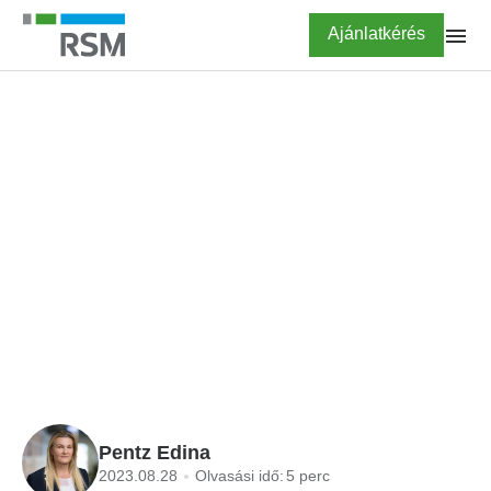
Ugrás
Highlighted
Ajánlatkérés
a
tartalomra
FŐOLDAL
BLOG
Változtak a TB-
kifizetőhelyek
létesítésének szabályai
Pentz Edina
2023.08.28
Olvasási idő:
5 perc