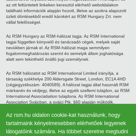
az ott feltüntetett linkeken keresztül elérhető weboldalakon
található információk alapján hozott, illetve az azokra alapozott
üzleti döntésekből eredő károkért az RSM Hungary Zrt. nem
vállal felelősséget.
Az RSM Hungary az RSM-hálózat tagja. Az RSM International
tagjai független könyvelő és tanácsadó cégek, melyek saját
nevükben járnak el. Az RSM-hálózat maga semmilyen
fogalommeghatározás szerint és semelyik állam joghatósága
alatt sem tekinthető önálló jogi személynek.
Az RSM hálózatot az RSM International Limited irányítja, a
társaság székhelye 200 Aldersgate Street, London, EC1A 4HD
(cégjegyzékszám: 4040589). A hálózat tagjai által használt RSM
márkanév és védjegy, illetve az egyéb szellemi tulajdon, az RSM
International Associatiation tulajdona. Az RSM International
Association Svájcban, a svájci Ptk. §60 alapján működik,
székhelye Zugban található.
Az rsm.hu oldalon cookie-kat használunk, hogy
© 2026 RSM Hungary Zrt. | Minden jog fenntartva
tartalmaink kényelmesebben elérhetőek legyenek
látogatóink számára. Ha többet szeretne megtudni
Adatkezelési tájékoztató