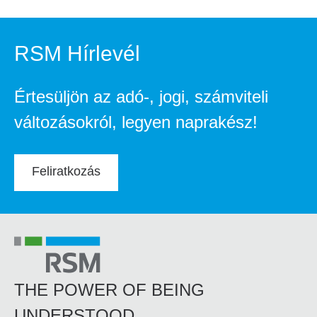
RSM Hírlevél
Értesüljön az adó-, jogi, számviteli
változásokról, legyen naprakész!
Feliratkozás
THE POWER OF BEING
UNDERSTOOD