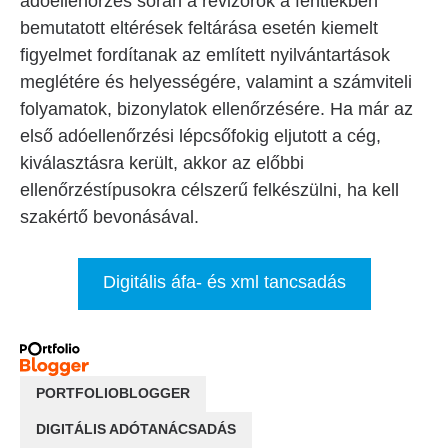
adóellenőrzés során a revizorok a fentiekben
bemutatott eltérések feltárása esetén kiemelt
figyelmet fordítanak az említett nyilvántartások
meglétére és helyességére, valamint a számviteli
folyamatok, bizonylatok ellenőrzésére. Ha már az
első adóellenőrzési lépcsőfokig eljutott a cég,
kiválasztásra került, akkor az előbbi
ellenőrzéstípusokra célszerű felkészülni, ha kell
szakértő bevonásával.
Digitális áfa- és xml tancsadás
PORTFOLIOBLOGGER
DIGITÁLIS ADÓTANÁCSADÁS