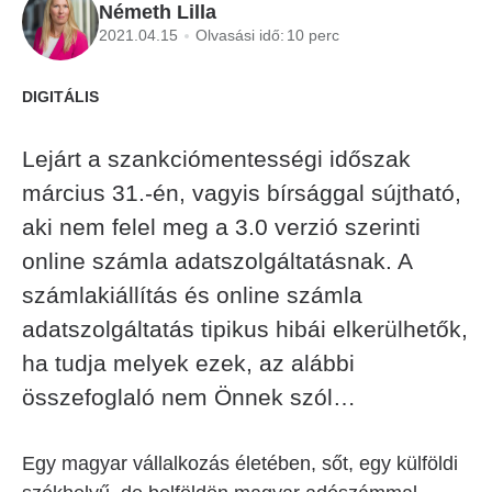
Németh Lilla
2021.04.15
Olvasási idő:
10 perc
DIGITÁLIS
Lejárt a szankciómentességi időszak
március 31.-én, vagyis bírsággal sújtható,
aki nem felel meg a 3.0 verzió szerinti
online számla adatszolgáltatásnak. A
számlakiállítás és online számla
adatszolgáltatás tipikus hibái elkerülhetők,
ha tudja melyek ezek, az alábbi
összefoglaló nem Önnek szól…
Egy magyar vállalkozás életében, sőt, egy külföldi