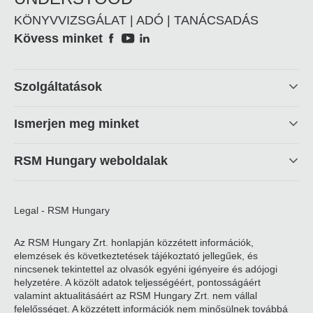
KÖNYVVIZSGÁLAT | ADÓ | TANÁCSADÁS
Social
Kövess minket
Footer
Szolgáltatások
linkek
Ismerjen meg minket
RSM Hungary weboldalak
Legal - RSM Hungary
Az RSM Hungary Zrt. honlapján közzétett információk,
elemzések és következtetések tájékoztató jellegűek, és
nincsenek tekintettel az olvasók egyéni igényeire és adójogi
helyzetére. A közölt adatok teljességéért, pontosságáért
valamint aktualitásáért az RSM Hungary Zrt. nem vállal
felelősséget. A közzétett információk nem minősülnek továbbá