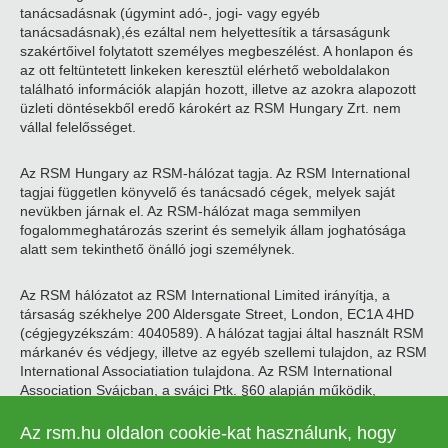
tanácsadásnak (úgymint adó-, jogi- vagy egyéb
tanácsadásnak),és ezáltal nem helyettesítik a társaságunk
szakértőivel folytatott személyes megbeszélést. A honlapon és
az ott feltüntetett linkeken keresztül elérhető weboldalakon
található információk alapján hozott, illetve az azokra alapozott
üzleti döntésekből eredő károkért az RSM Hungary Zrt. nem
vállal felelősséget.
Az RSM Hungary az RSM-hálózat tagja. Az RSM International
tagjai független könyvelő és tanácsadó cégek, melyek saját
nevükben járnak el. Az RSM-hálózat maga semmilyen
fogalommeghatározás szerint és semelyik állam joghatósága
alatt sem tekinthető önálló jogi személynek.
Az RSM hálózatot az RSM International Limited irányítja, a
társaság székhelye 200 Aldersgate Street, London, EC1A 4HD
(cégjegyzékszám: 4040589). A hálózat tagjai által használt RSM
márkanév és védjegy, illetve az egyéb szellemi tulajdon, az RSM
International Associatiation tulajdona. Az RSM International
Association Svájcban, a svájci Ptk. §60 alapján működik,
székhelye Zugban található.
Az rsm.hu oldalon cookie-kat használunk, hogy