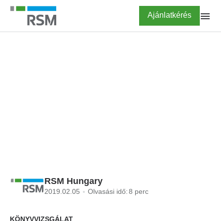
Ugrás
Highlighted
Ajánlatkérés
a
tartalomra
FŐOLDAL
BLOG
Egy okkal több az IFRS-
áttérésre
RSM Hungary
2019.02.05
Olvasási idő:
8 perc
KÖNYVVIZSGÁLAT