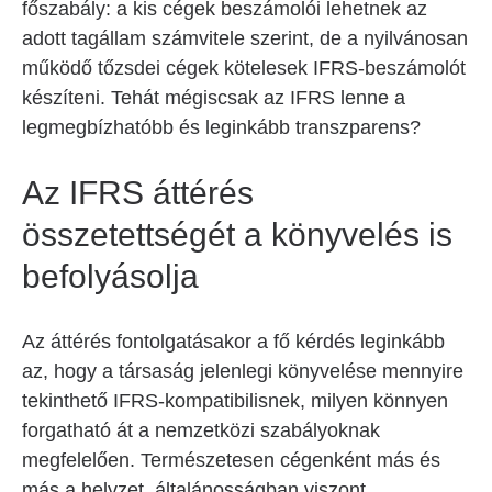
főszabály: a kis cégek beszámolói lehetnek az
adott tagállam számvitele szerint, de a nyilvánosan
működő tőzsdei cégek kötelesek IFRS-beszámolót
készíteni. Tehát mégiscsak az IFRS lenne a
legmegbízhatóbb és leginkább transzparens?
Az IFRS áttérés
összetettségét a könyvelés is
befolyásolja
Az áttérés fontolgatásakor a fő kérdés leginkább
az, hogy a társaság jelenlegi könyvelése mennyire
tekinthető IFRS-kompatibilisnek, milyen könnyen
forgatható át a nemzetközi szabályoknak
megfelelően. Természetesen cégenként más és
más a helyzet, általánosságban viszont