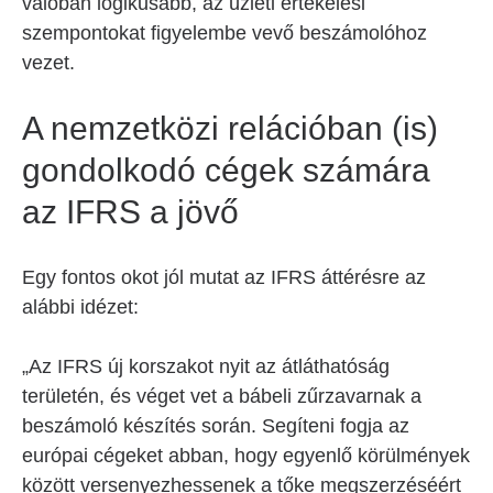
valóban logikusabb, az üzleti értékelési
szempontokat figyelembe vevő beszámolóhoz
vezet.
A nemzetközi relációban (is)
gondolkodó cégek számára
az IFRS a jövő
Egy fontos okot jól mutat az IFRS áttérésre az
alábbi idézet:
„Az IFRS új korszakot nyit az átláthatóság
területén, és véget vet a bábeli zűrzavarnak a
beszámoló készítés során. Segíteni fogja az
európai cégeket abban, hogy egyenlő körülmények
között versenyezhessenek a tőke megszerzéséért