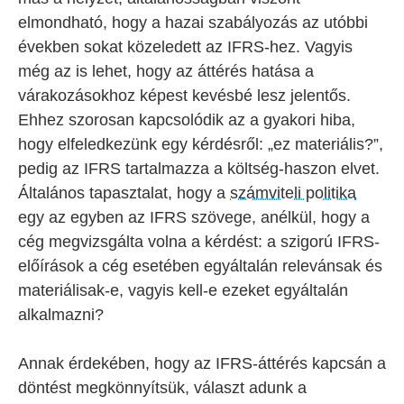
elmondható, hogy a hazai szabályozás az utóbbi
években sokat közeledett az IFRS-hez. Vagyis
még az is lehet, hogy az áttérés hatása a
várakozásokhoz képest kevésbé lesz jelentős.
Ehhez szorosan kapcsolódik az a gyakori hiba,
hogy elfeledkezünk egy kérdésről: „ez materiális?”,
pedig az IFRS tartalmazza a költség-haszon elvet.
Általános tapasztalat, hogy a
számviteli politika
egy az egyben az IFRS szövege, anélkül, hogy a
cég megvizsgálta volna a kérdést: a szigorú IFRS-
előírások a cég esetében egyáltalán relevánsak és
materiálisak-e, vagyis kell-e ezeket egyáltalán
alkalmazni?
Annak érdekében, hogy az IFRS-áttérés kapcsán a
döntést megkönnyítsük, választ adunk a