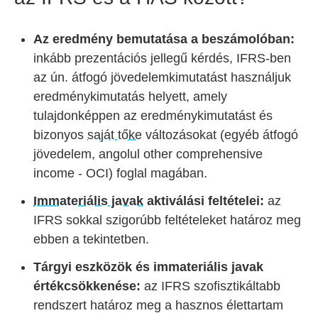
Az eredmény bemutatása a beszámolóban:
inkább prezentációs jellegű kérdés, IFRS-ben
az ún. átfogó jövedelemkimutatást használjuk
eredménykimutatás helyett, amely
tulajdonképpen az eredménykimutatást és
bizonyos
saját tőke
változásokat (egyéb átfogó
jövedelem, angolul other comprehensive
income - OCI) foglal magában.
Immateriális javak
aktiválási feltételei:
az
IFRS sokkal szigorúbb feltételeket határoz meg
ebben a tekintetben.
Tárgyi eszközök és immateriális javak
értékcsökkenése:
az IFRS szofisztikáltabb
rendszert határoz meg a hasznos élettartam