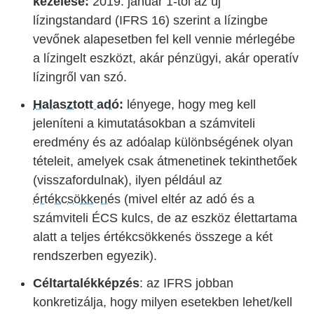
kezelése:
2019. január 1-től az új
lízingstandard (IFRS 16) szerint a lízingbe
vevőnek alapesetben fel kell vennie mérlegébe
a lízingelt eszközt, akár pénzügyi, akár operatív
lízingről van szó.
Halasztott adó
:
lényege, hogy meg kell
jeleníteni a kimutatásokban a számviteli
eredmény és az adóalap különbségének olyan
tételeit, amelyek csak átmenetinek tekinthetőek
(visszafordulnak), ilyen például az
értékcsökkenés
(mivel eltér az adó és a
számviteli ÉCS kulcs, de az eszköz élettartama
alatt a teljes értékcsökkenés összege a két
rendszerben egyezik).
Céltartalékképzés
: az IFRS jobban
konkretizálja, hogy milyen esetekben lehet/kell