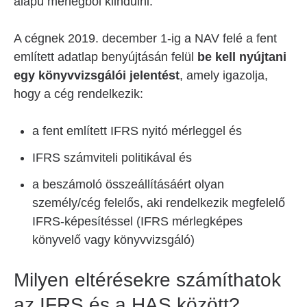
alapú mérlegből kiindulni.
A cégnek 2019. december 1-ig a NAV felé a fent
említett adatlap benyújtásán felül
be kell nyújtani
egy könyvvizsgálói jelentést
, amely igazolja,
hogy a cég rendelkezik:
a fent említett IFRS nyitó mérleggel és
IFRS számviteli politikával és
a beszámoló összeállításáért olyan
személy/cég felelős, aki rendelkezik megfelelő
IFRS-képesítéssel (IFRS mérlegképes
könyvelő vagy könyvvizsgáló)
Milyen eltérésekre számíthatok
az IFRS és a HAS között?