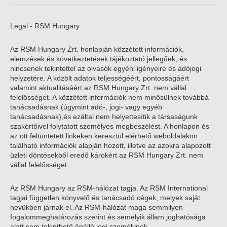
Legal - RSM Hungary
Az RSM Hungary Zrt. honlapján közzétett információk,
elemzések és következtetések tájékoztató jellegűek, és
nincsenek tekintettel az olvasók egyéni igényeire és adójogi
helyzetére. A közölt adatok teljességéért, pontosságáért
valamint aktualitásáért az RSM Hungary Zrt. nem vállal
felelősséget. A közzétett információk nem minősülnek továbbá
tanácsadásnak (úgymint adó-, jogi- vagy egyéb
tanácsadásnak),és ezáltal nem helyettesítik a társaságunk
szakértőivel folytatott személyes megbeszélést. A honlapon és
az ott feltüntetett linkeken keresztül elérhető weboldalakon
található információk alapján hozott, illetve az azokra alapozott
üzleti döntésekből eredő károkért az RSM Hungary Zrt. nem
vállal felelősséget.
Az RSM Hungary az RSM-hálózat tagja. Az RSM International
tagjai független könyvelő és tanácsadó cégek, melyek saját
nevükben járnak el. Az RSM-hálózat maga semmilyen
fogalommeghatározás szerint és semelyik állam joghatósága
alatt sem tekinthető önálló jogi személynek.