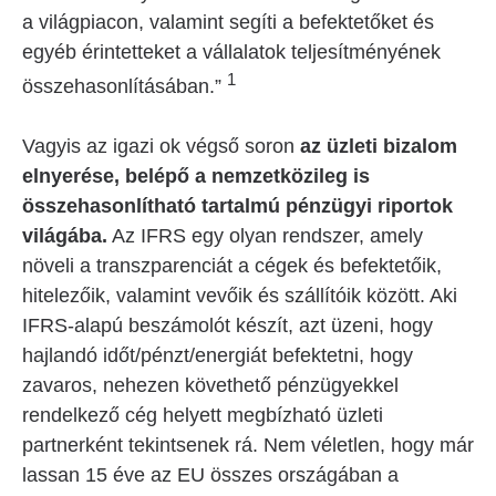
a világpiacon, valamint segíti a befektetőket és
egyéb érintetteket a vállalatok teljesítményének
1
összehasonlításában.”
Vagyis az igazi ok végső soron
az üzleti bizalom
elnyerése, belépő a nemzetközileg is
összehasonlítható tartalmú pénzügyi riportok
világába.
Az IFRS egy olyan rendszer, amely
növeli a transzparenciát a cégek és befektetőik,
hitelezőik, valamint vevőik és szállítóik között. Aki
IFRS-alapú beszámolót készít, azt üzeni, hogy
hajlandó időt/pénzt/energiát befektetni, hogy
zavaros, nehezen követhető pénzügyekkel
rendelkező cég helyett megbízható üzleti
partnerként tekintsenek rá. Nem véletlen, hogy már
lassan 15 éve az EU összes országában a