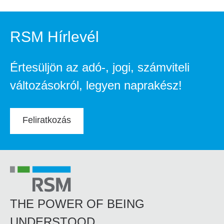
RSM Hírlevél
Értesüljön az adó-, jogi, számviteli
változásokról, legyen naprakész!
Feliratkozás
THE POWER OF BEING
UNDERSTOOD