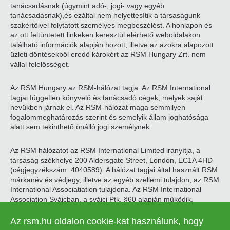
tanácsadásnak (úgymint adó-, jogi- vagy egyéb
tanácsadásnak),és ezáltal nem helyettesítik a társaságunk
szakértőivel folytatott személyes megbeszélést. A honlapon és
az ott feltüntetett linkeken keresztül elérhető weboldalakon
található információk alapján hozott, illetve az azokra alapozott
üzleti döntésekből eredő károkért az RSM Hungary Zrt. nem
vállal felelősséget.
Az RSM Hungary az RSM-hálózat tagja. Az RSM International
tagjai független könyvelő és tanácsadó cégek, melyek saját
nevükben járnak el. Az RSM-hálózat maga semmilyen
fogalommeghatározás szerint és semelyik állam joghatósága
alatt sem tekinthető önálló jogi személynek.
Az RSM hálózatot az RSM International Limited irányítja, a
társaság székhelye 200 Aldersgate Street, London, EC1A 4HD
(cégjegyzékszám: 4040589). A hálózat tagjai által használt RSM
márkanév és védjegy, illetve az egyéb szellemi tulajdon, az RSM
International Associatiation tulajdona. Az RSM International
Association Svájcban, a svájci Ptk. §60 alapján működik,
székhelye Zugban található.
Az rsm.hu oldalon cookie-kat használunk, hogy