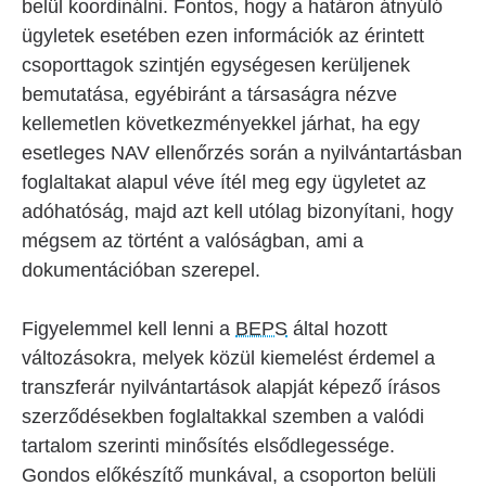
belül koordinálni. Fontos, hogy a határon átnyúló
ügyletek esetében ezen információk az érintett
csoporttagok szintjén egységesen kerüljenek
bemutatása, egyébiránt a társaságra nézve
kellemetlen következményekkel járhat, ha egy
esetleges NAV ellenőrzés során a nyilvántartásban
foglaltakat alapul véve ítél meg egy ügyletet az
adóhatóság, majd azt kell utólag bizonyítani, hogy
mégsem az történt a valóságban, ami a
dokumentációban szerepel.
Figyelemmel kell lenni a
BEPS
által hozott
változásokra, melyek közül kiemelést érdemel a
transzferár nyilvántartások alapját képező írásos
szerződésekben foglaltakkal szemben a valódi
tartalom szerinti minősítés elsődlegessége.
Gondos előkészítő munkával, a csoporton belüli