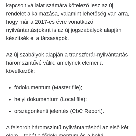
kapcsolt vállalat számára kötelező lesz az új
rendelet alkalmazása, valamint lehetőség van arra,
hogy már a 2017-es évre vonatkozó
nyilvántartás(oka)t is az új jogszabályok alapján
készítsék el a társaságok.
Az új szabályok alapján a transzferár-nyilvántartás
háromszintűvé válik, amelynek elemei a
következők:
fődokumentum (Master file);
helyi dokumentum (Local file);
országonkénti jelentés (CbC Report).
A felsorolt háromszintű nyilvántartásból az első két
elem – tehát a fődokumentum és a helyi