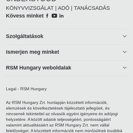
KÖNYVVIZSGÁLAT | ADÓ | TANÁCSADÁS
Social
Kövess minket
Footer
Szolgáltatások
linkek
Ismerjen meg minket
RSM Hungary weboldalak
Legal - RSM Hungary
Az RSM Hungary Zrt. honlapján közzétett információk,
elemzések és következtetések tájékoztató jellegűek, és
nincsenek tekintettel az olvasók egyéni igényeire és adójogi
helyzetére. A közölt adatok teljességéért, pontosságáért
valamint aktualitásáért az RSM Hungary Zrt. nem vállal
felelősséget. A közzétett információk nem minősülnek továbbá