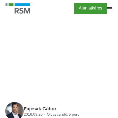
Ugrás
Highlighted
Ajánlatkérés
a
tartalomra
FŐOLDAL
BLOG
Miért fontos a cég
döntéshozóinak ismernie
a TP-dokumentációt?
Fajcsák Gábor
2018.09.20
Olvasási idő:
5 perc