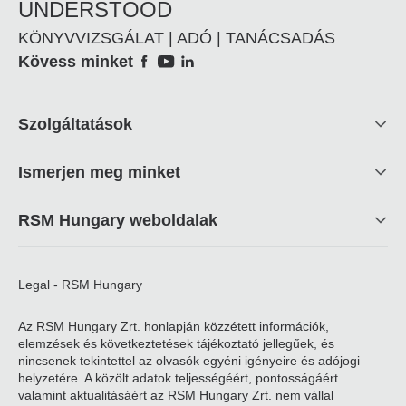
UNDERSTOOD
KÖNYVVIZSGÁLAT | ADÓ | TANÁCSADÁS
Social
Kövess minket
Footer
Szolgáltatások
linkek
Ismerjen meg minket
RSM Hungary weboldalak
Legal - RSM Hungary
Az RSM Hungary Zrt. honlapján közzétett információk,
elemzések és következtetések tájékoztató jellegűek, és
nincsenek tekintettel az olvasók egyéni igényeire és adójogi
helyzetére. A közölt adatok teljességéért, pontosságáért
valamint aktualitásáért az RSM Hungary Zrt. nem vállal