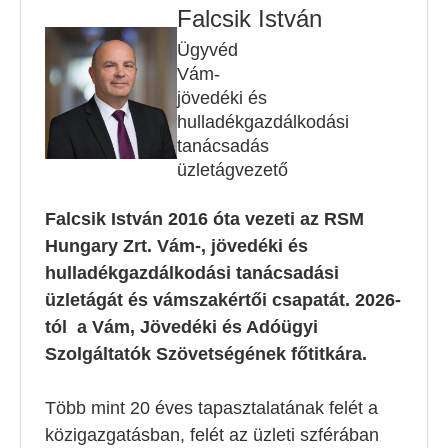
Falcsik István
Ügyvéd
Vám-
jövedéki és
hulladékgazdálkodási
tanácsadás
üzletágvezető
Falcsik István 2016 óta vezeti az RSM
Hungary Zrt. Vám-, jövedéki és
hulladékgazdálkodási tanácsadási
üzletágát és vámszakértői csapatát. 2026-
tól a Vám, Jövedéki és Adóügyi
Szolgáltatók Szövetségének főtitkára.
Több mint 20 éves tapasztalatának felét a
közigazgatásban, felét az üzleti szférában