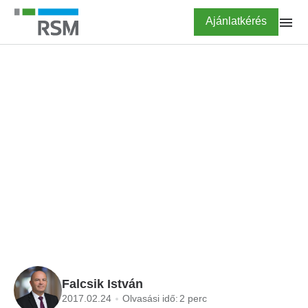
Ugrás
Highlighted
Ajánlatkérés
a
tartalomra
FŐOLDAL
BLOG
Itt van a jövedéki
engedélyek átváltásának
határideje
Falcsik István
2017.02.24
Olvasási idő:
2 perc