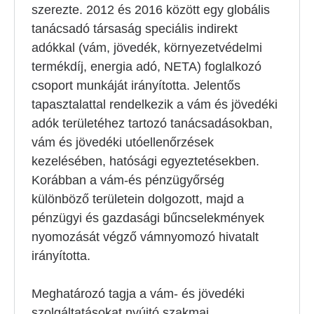
szerezte. 2012 és 2016 között egy globális
tanácsadó társaság speciális indirekt
adókkal (vám, jövedék, környezetvédelmi
termékdíj, energia adó, NETA) foglalkozó
csoport munkáját irányította. Jelentős
tapasztalattal rendelkezik a vám és jövedéki
adók területéhez tartozó tanácsadásokban,
vám és jövedéki utóellenőrzések
kezelésében, hatósági egyeztetésekben.
Korábban a vám-és pénzügyőrség
különböző területein dolgozott, majd a
pénzügyi és gazdasági bűncselekmények
nyomozását végző vámnyomozó hivatalt
irányította.
Meghatározó tagja a vám- és jövedéki
szolgáltatásokat nyújtó szakmai