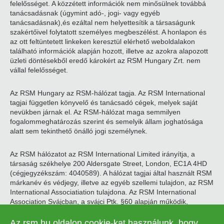
felelősséget. A közzétett információk nem minősülnek továbbá
tanácsadásnak (úgymint adó-, jogi- vagy egyéb
tanácsadásnak),és ezáltal nem helyettesítik a társaságunk
szakértőivel folytatott személyes megbeszélést. A honlapon és
az ott feltüntetett linkeken keresztül elérhető weboldalakon
található információk alapján hozott, illetve az azokra alapozott
üzleti döntésekből eredő károkért az RSM Hungary Zrt. nem
vállal felelősséget.
Az RSM Hungary az RSM-hálózat tagja. Az RSM International
tagjai független könyvelő és tanácsadó cégek, melyek saját
nevükben járnak el. Az RSM-hálózat maga semmilyen
fogalommeghatározás szerint és semelyik állam joghatósága
alatt sem tekinthető önálló jogi személynek.
Az RSM hálózatot az RSM International Limited irányítja, a
társaság székhelye 200 Aldersgate Street, London, EC1A 4HD
(cégjegyzékszám: 4040589). A hálózat tagjai által használt RSM
márkanév és védjegy, illetve az egyéb szellemi tulajdon, az RSM
International Associatiation tulajdona. Az RSM International
Association Svájcban, a svájci Ptk. §60 alapján működik,
székhelye Zugban található.
Az rsm.hu oldalon cookie-kat használunk, hogy