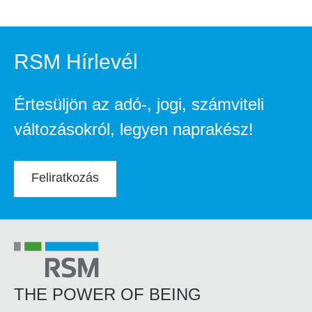
RSM Hírlevél
Értesüljön az adó-, jogi, számviteli
változásokról, legyen naprakész!
Feliratkozás
THE POWER OF BEING