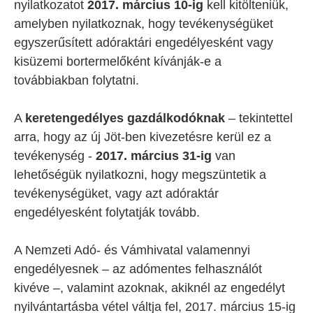
nyilatkozatot
2017. március 10-ig
kell kitölteniük,
amelyben nyilatkoznak, hogy tevékenységüket
egyszerűsített adóraktári engedélyesként vagy
kisüzemi bortermelőként kívánják-e a
továbbiakban folytatni.
A
keretengedélyes gazdálkodóknak
– tekintettel
arra, hogy az új Jöt-ben kivezetésre kerül ez a
tevékenység -
2017. március 31-ig
van
lehetőségük nyilatkozni, hogy megszüntetik a
tevékenységüket, vagy azt adóraktár
engedélyesként folytatják tovább.
A Nemzeti Adó- és Vámhivatal valamennyi
engedélyesnek – az adómentes felhasználót
kivéve –, valamint azoknak, akiknél az engedélyt
nyilvántartásba vétel váltja fel, 2017. március 15-ig