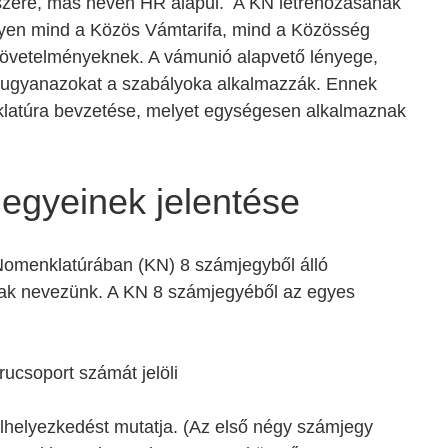
szere, más néven HR alapul. A KN létrehozásának
tegyen mind a Közös Vámtarifa, mind a Közösség
t követelményeknek. A vámunió alapvető lényege,
 ugyanazokat a szabályoka alkalmazzák. Ennek
nklatúra bevzetése, melyet egységesen alkalmaznak
egyeinek jelentése
Nomenklatúrában (KN) 8 számjegyből álló
ak nevezünk. A KN 8 számjegyéből az egyes
ucsoport számát jelöli
elhelyezkedést mutatja. (Az első négy számjegy