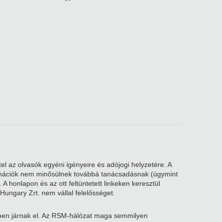
el az olvasók egyéni igényeire és adójogi helyzetére. A
nformációk nem minősülnek továbbá tanácsadásnak (úgymint
A honlapon és az ott feltüntetett linkeken keresztül
Hungary Zrt. nem vállal felelősséget.
kben járnak el. Az RSM-hálózat maga semmilyen