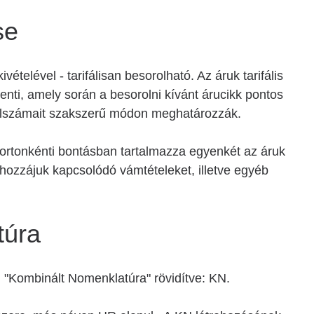
se
ételével - tarifálisan besorolható. Az áruk tarifális
enti, amely során a besorolni kívánt árucikk pontos
 alszámait szakszerű módon meghatározzák.
portonkénti bontásban tartalmazza egyenkét az áruk
ozzájuk kapcsolódó vámtételeket, illetve egyéb
túra
 "Kombinált Nomenklatúra" rövidítve: KN.