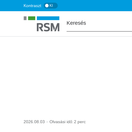
Ugrás
Kontraszt
KI
a
tartalomra
FŐOLDAL
KISOKOS
vámtarifaszám
2026.08.03
Olvasási idő:
2 perc