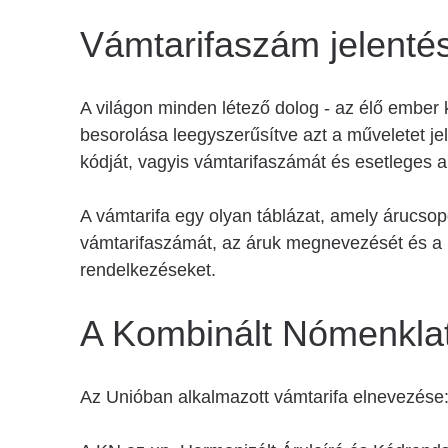
Vámtarifaszám jelenté
A világon minden létező dolog - az élő ember kiv
besorolása leegyszerűsítve azt a műveletet jel
kódját, vagyis vámtarifaszámát és esetleges
A vámtarifa egy olyan táblázat, amely árucso
vámtarifaszámát, az áruk megnevezését és a h
rendelkezéseket.
A Kombinált Nómenkla
Az Unióban alkalmazott vámtarifa elnevezése: