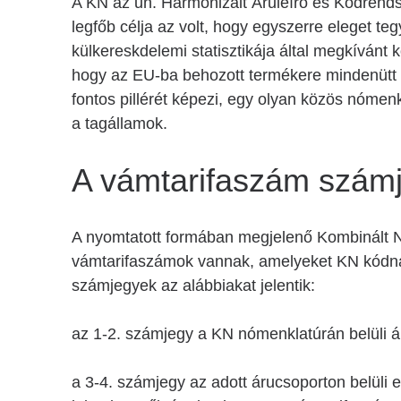
A KN az un. Harmonizált Áruleíró és Kódrend
legfőb célja az volt, hogy egyszerre eleget 
külkereskdelemi statisztikája által megkíván
hogy az EU-ba behozott termékere mindenütt
fontos pillérét képezi, egy olyan közös nóme
a tagállamok.
A vámtarifaszám számj
A nyomtatott formában megjelenő Kombinált 
vámtarifaszámok vannak, amelyeket KN kódn
számjegyek az alábbiakat jelentik:
az 1-2. számjegy a KN nómenklatúrán belüli ár
a 3-4. számjegy az adott árucsoporton belüli 