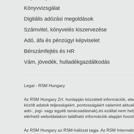
Könyvvizsgálat
Digitális adózási megoldások
Számvitel, könyvelés kiszervezése
Adó, áfa és pénzügyi képviselet
Bérszámfejtés és HR
Vám, jövedék, hulladékgazdálkodás
Legal - RSM Hungary
Az RSM Hungary Zrt. honlapján közzétett információk, elem
közölt adatok teljességéért, pontosságáért valamint aktu
adó-, jogi- vagy egyéb tanácsadásnak),és ezáltal nem helye
elérhető weboldalakon található információk alapján hozott
Az RSM Hungary az RSM-hálózat tagja. Az RSM Internatio