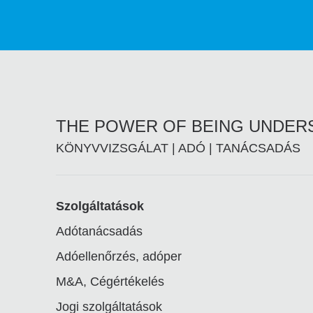
THE POWER OF BEING UNDE
KÖNYVVIZSGÁLAT | ADÓ | TANÁCSADÁS
Footer
Szolgáltatások
Adótanácsadás
linkek
Adóellenőrzés, adóper
M&A, Cégértékelés
Jogi szolgáltatások