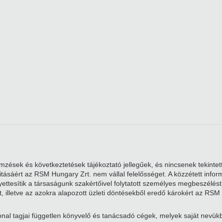
zések és következtetések tájékoztató jellegűek, és nincsenek tekintett
alitásáért az RSM Hungary Zrt. nem vállal felelősséget. A közzétett i
ttesítik a társaságunk szakértőivel folytatott személyes megbeszélést. 
, illetve az azokra alapozott üzleti döntésekből eredő károkért az RSM 
nal tagjai független könyvelő és tanácsadó cégek, melyek saját nevü