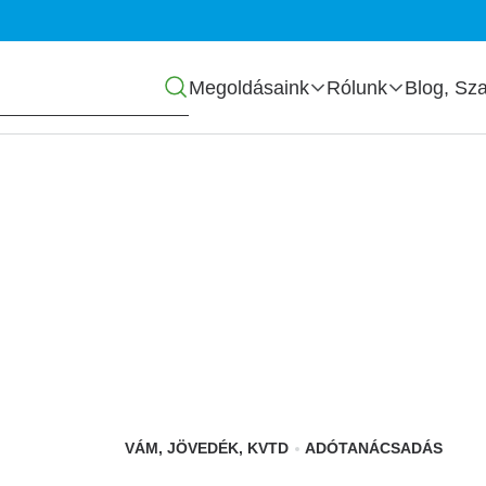
Főmenü
Megoldásaink
Rólunk
Blog, Sza
VÁM, JÖVEDÉK, KVTD
ADÓTANÁCSADÁS