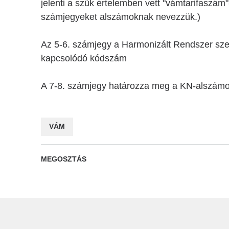
jelenti a szűk értelemben vett "vámtarifaszám"-
számjegyeket alszámoknak nevezzük.)
Az 5-6. számjegy a Harmonizált Rendszer sze
kapcsolódó kódszám
A 7-8. számjegy határozza meg a KN-alszámo
VÁM
MEGOSZTÁS