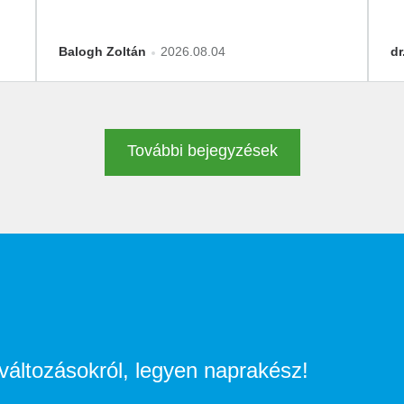
M
Balogh Zoltán
2026.08.04
dr
További bejegyzések
i változásokról, legyen naprakész!