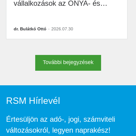
vállalkozások az ONYA- és
M2M-átállásra?
dr. Bulátkó Ottó
2026.07.30
További bejegyzések
RSM Hírlevél
Értesüljön az adó-, jogi, számviteli
változásokról, legyen naprakész!