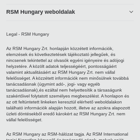
RSM Hungary weboldalak
Legal - RSM Hungary
Az RSM Hungary Zrt. honlapján közzétett információk,
elemzések és következtetések tájékoztató jellegűek, és
nincsenek tekintettel az olvasók egyéni igényeire és adójogi
helyzetére. A közölt adatok teljességéért, pontosságáért
valamint aktualitásáért az RSM Hungary Zrt. nem vállal
felelősséget. A közzétett információk nem minősülnek továbbá
tanácsadásnak (úgymint adó-, jogi- vagy egyéb
tanácsadásnak),és ezáltal nem helyettesítik a társaságunk
szakértőivel folytatott személyes megbeszélést. A honlapon és
az ott feltüntetett linkeken keresztül elérhető weboldalakon
található információk alapján hozott, illetve az azokra alapozott
üzleti döntésekből eredő károkért az RSM Hungary Zrt. nem
vállal felelősséget.
Az RSM Hungary az RSM-hálózat tagja. Az RSM International