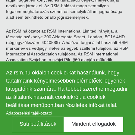
tagjai független könyvelő és tanácsadó cégek, melyek saját
nevükben járnak el. Az RSM-hálózat maga semmilyen
fogalommeghatározás szerint és semelyik állam joghatósága
alatt sem tekinthető önálló jogi személynek.
Az RSM hálózatot az RSM International Limited irányítja, a
társaság székhelye 200 Aldersgate Street, London, EC1A 4HD
(cégjegyzékszám: 4040589). A hálózat tagjai által használt RSM
márkanév és védjegy, illetve az egyéb szellemi tulajdon, az RSM
International Associatiation tulajdona. Az RSM International
Association Svájcban, a svájci Ptk. §60 alapján működik,
székhelye Zugban található.
Az rsm.hu oldalon cookie-kat használunk, hogy
© 2026 RSM Hungary Zrt. | Minden jog fenntartva
tartalmaink kényelmesebben elérhetőek legyenek
látogatóink számára. Ha többet szeretne megtudni
Adatkezelési tájékoztató
Legal
az általunk használt cookiekról, a cookiek
Kapcsolat
Süti beállítások
menu
beállítása menüpontban részletes infókat talál.
Adatkezelési tájékoztató
Süti beállítások
Mindent elfogadok
Kontraszt
KI