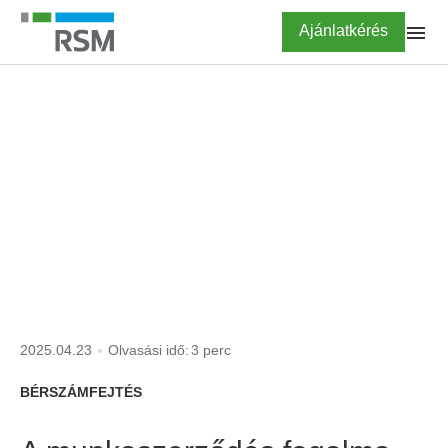
Ugrás
Highlighted
Ajánlatkérés
a
tartalomra
FŐOLDAL
KISOKOS
munkaszerződés
kötelező tartalmi elemei
2025.04.23
Olvasási idő:
3 perc
BÉRSZÁMFEJTÉS