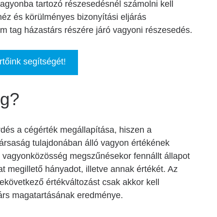
vagyonba tartozó részesedésnél számolni kell
éz és körülményes bizonyítási eljárás
 tag házastárs részére járó vagyoni részesedés.
rtőink segítségét!
ég?
dés a cégérték megállapítása, hiszen a
ársaság tulajdonában álló vagyon értékének
a vagyonközösség megszűnésekor fennállt állapot
at megillető hányadot, illetve annak értékét. Az
következő értékváltozást csak akkor kell
társ magatartásának eredménye.