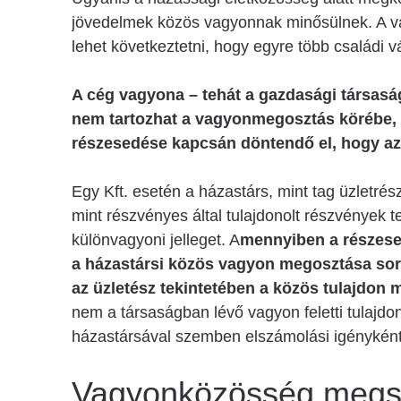
jövedelmek közös vagyonnak minősülnek. A vá
lehet következtetni, hogy egyre több családi 
A cég vagyona – tehát a gazdasági társasá
nem tartozhat a vagyonmegosztás körébe, l
részesedése kapcsán döntendő el, hogy az
Egy Kft. esetén a házastárs, mint tag üzletré
mint részvényes által tulajdonolt részvények t
különvagyoni jelleget. A
mennyiben a részesed
a házastársi közös vagyon megosztása sorá
az üzletész tekintetében a közös tulajdon 
nem a társaságban lévő vagyon feletti tulajdon
házastársával szemben elszámolási igényként
Vagyonközösség megs