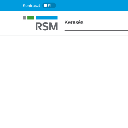
Ugrás
Kontraszt
KI
a
tartalomra
FŐOLDAL
BLOG
Válás: a családi 
ha nem készül rá