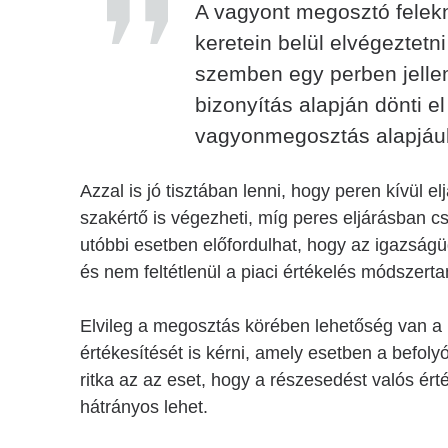
A vagyont megosztó felekn
keretein belül elvégeztet
szemben egy perben jelle
bizonyítás alapján dönti e
vagyonmegosztás alapjául
Azzal is jó tisztában lenni, hogy peren kívül e
szakértő is végezheti, míg peres eljárásban c
utóbbi esetben előfordulhat, hogy az igazságüg
és nem feltétlenül a piaci értékelés módszert
Elvileg a megosztás körében lehetőség van a
értékesítését is kérni, amely esetben a befoly
ritka az az eset, hogy a részesedést valós ért
hátrányos lehet.