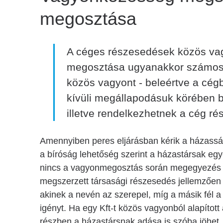
megosztása
A céges részesedések közös va
megosztása ugyanakkor számos k
közös vagyont - beleértve a cég
kívüli megállapodásuk körében 
illetve rendelkezhetnek a cég ré
Amennyiben peres eljárásban kérik a házass
a bíróság lehetőség szerint a házastársak egy
nincs a vagyonmegosztás során megegyezés 
megszerzett társasági részesedés jellemzően
akinek a nevén az szerepel, míg a másik fél a
igényt. Ha egy Kft-t közös vagyonból alapítot
részben a házastársnak adása is szóba jöhet