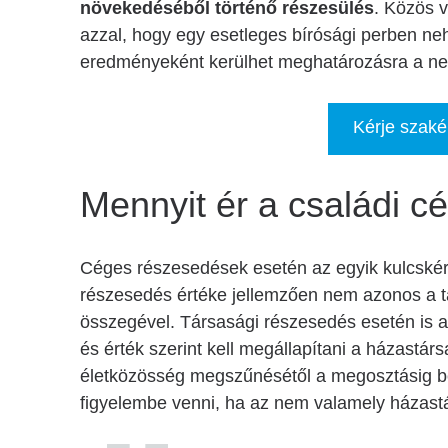
növekedéséből történő részesülés
. Közös 
azzal, hogy egy esetleges bírósági perben neh
eredményeként kerülhet meghatározásra a nem
Kérje szaké
Mennyit ér a családi c
Céges részesedések esetén az egyik kulcskér
részesedés értéke jellemzően nem azonos a t
összegével. Társasági részesedés esetén is 
és érték szerint kell megállapítani a házastárs
életközösség megszűnésétől a megosztásig be
figyelembe venni, ha az nem valamely házas