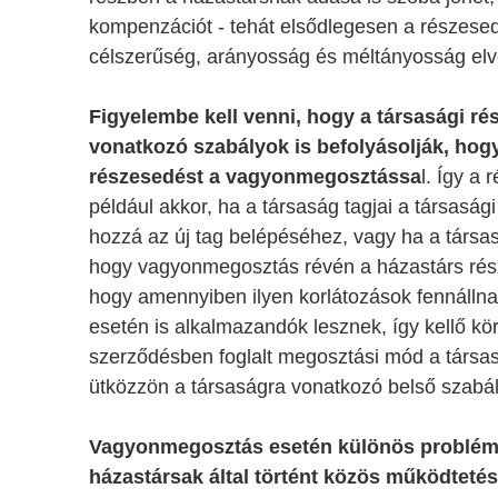
kompenzációt - tehát elsődlegesen a részese
célszerűség, arányosság és méltányosság elve
Figyelembe kell venni, hogy a társasági ré
vonatkozó szabályok is befolyásolják, hog
részesedést a vagyonmegosztássa
l. Így a
például akkor, ha a társaság tagjai a társasá
hozzá az új tag belépéséhez, vagy ha a társas
hogy vagyonmegosztás révén a házastárs rés
hogy amennyiben ilyen korlátozások fennálln
esetén is alkalmazandók lesznek, így kellő kör
szerződésben foglalt megosztási mód a társa
ütközzön a társaságra vonatkozó belső szabá
Vagyonmegosztás esetén különös problémát
házastársak által történt közös működtetés