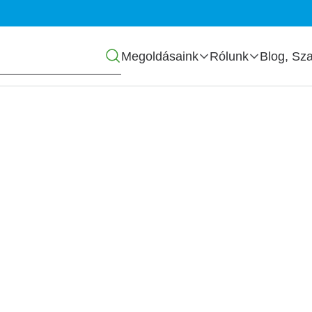
Főmenü
Megoldásaink
Rólunk
Blog, Sza
céget is bedöntheti,
 előre