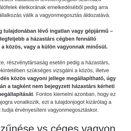
lófelek életkorának emelkedéséből pedig arra
vállalkozás válik a vagyonmegosztás áldozatává.
g tulajdonában lévő ingatlan vagy gépjármű –
egfeljebb a házastárs cégben fennálló
 a közös, vagy a külön vagyonnak minősül.
sze, részvénytársaság esetén pedig a házastárs,
ekintetében szükséges vizsgálni a közös, illetve
és közös vagyoni jellege megállapítható, úgy
n a tagként nem bejegyzett házastárs kérheti
megállapítását
. Fontos kiemelni azonban, hogy ez
jogra vonatkozik, ezt a tulajdonjogot kizárólag a
 tudja érvényesíteni vagyonmegosztáskor.
zűnése vs céges vagyon