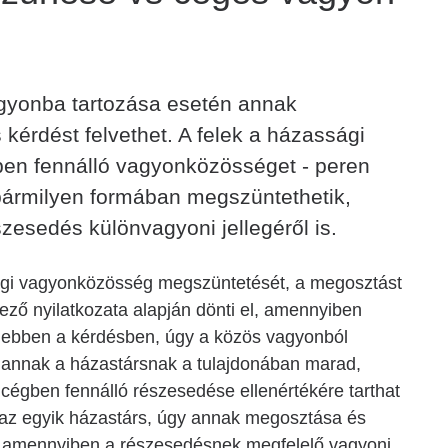
gyonba tartozása esetén annak
érdést felvethet. A felek a házassági
ben fennálló vagyonközösséget - peren
bármilyen formában megszüntethetik,
szesedés különvagyoni jellegéről is.
ági vagyonközösség megszüntetését, a megosztást
ező nyilatkozata alapján dönti el, amennyiben
ebben a kérdésben, úgy a közös vagyonból
 annak a házastársnak a tulajdonában marad,
 cégben fennálló részesedése ellenértékére tarthat
t az egyik házastárs, úgy annak megosztása és
, amennyiben a részesedésnek megfelelő vagyoni