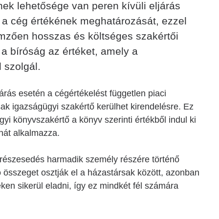
ek lehetősége van peren kívüli eljárás
ni a cég értékének meghatározását, ezzel
mzően hosszas és költséges szakértői
l a bíróság az értéket, amely a
 szolgál.
ljárás esetén a cégértékelést független piaci
sak igazságügyi szakértő kerülhet kirendelésre. Ez
yi könyvszakértő a könyv szerinti értékből indul ki
anát alkalmazza.
 részesedés harmadik személy részére történő
ó összeget osztják el a házastársak között, azonban
éken sikerül eladni, így ez mindkét fél számára