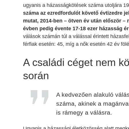
ugyanis a házasságkötések száma utoljára 19
száma az ezredfordulót követő évtizedre j
mutat, 2014-ben – ötven év után először – 
évben pedig évente 17-18 ezer házasság ér 
válások számán túl a válással érintett házasf
férfiak esetén: 45, míg a nők esetén 42 év föl
A családi céget nem kö
során
A kedvezően alakuló válási
száma, akinek a magánvagy
is rámegy a válásra.
Ugyanis a házassági életközösség alatt megk