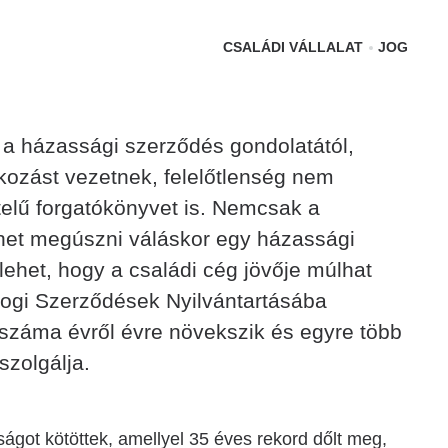
CSALÁDI VÁLLALAT
JOG
a házassági szerződés gondolatától,
kozást vezetnek, felelőtlenség nem
elű forgatókönyvet is. Nemcsak a
het megúszni váláskor egy házassági
ehet, hogy a családi cég jövője múlhat
njogi Szerződések Nyilvántartásába
záma évről évre növekszik és egyre több
szolgálja.
ágot kötöttek, amellyel 35 éves rekord dőlt meg,