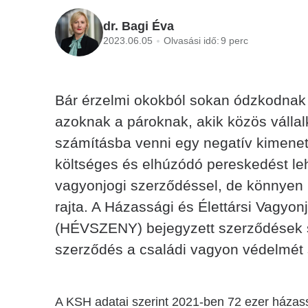
dr. Bagi Éva
2023.06.05
Olvasási idő:
9 perc
Bár érzelmi okokból sokan ódzkodnak 
azoknak a pároknak, akik közös vállal
számításba venni egy negatív kimenet
költséges és elhúzódó pereskedést le
vagyonjogi szerződéssel, de könnyen l
rajta. A Házassági és Élettársi Vagyo
(HÉVSZENY) bejegyzett szerződések s
szerződés a családi vagyon védelmét 
A KSH adatai szerint 2021-ben 72 ezer házass