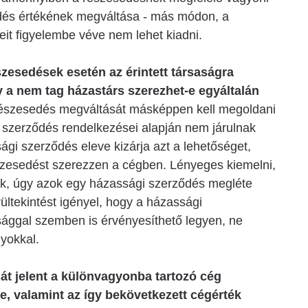
dés értékének megváltása - más módon, a
it figyelembe véve nem lehet kiadni.
szesedések esetén az érintett társaságra
y a nem tag házastárs szerezhet-e egyáltalán
 részesedés megváltását másképpen kell megoldani
gi szerződés rendelkezései alapján nem járulnak
ági szerződés eleve kizárja azt a lehetőséget,
zesedést szerezzen a cégben. Lényeges kiemelni,
ak, úgy azok egy házassági szerződés megléte
ültekintést igényel, hogy a házassági
sággal szemben is érvényesíthető legyen, ne
lyokkal.
 jelent a különvagyonba tartozó cég
e, valamint az így bekövetkezett cégérték