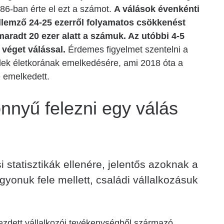
86-ban érte el ezt a számot.
A válások évenkénti
ellemző 24-25 ezerről folyamatos csökkenést
maradt 20 ezer alatt a számuk. Az utóbbi 4-5
véget válással.
Érdemes figyelmet szentelni a
elek életkorának emelkedésére, ami 2018 óta a
é emelkedett.
nnyű felezni egy válás
 statisztikák ellenére, jelentős azoknak a
onuk fele mellett, családi vállalkozásuk
ezdett vállalkozói tevékenységből származó