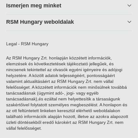
Ismerjen meg minket
RSM Hungary weboldalak
Legal - RSM Hungary
Az RSM Hungary Zrt. honlapján közzétett információk,
elemzések és következtetések tájékoztató jellegűek, és
nincsenek tekintettel az olvasók egyéni igényeire és adójogi
helyzetére. A közölt adatok teljességéért, pontosságáért
valamint aktualitásáért az RSM Hungary Zrt. nem vállal
felelősséget. A közzétett információk nem minősülnek továbbá
tanácsadásnak (úgymint adó-, jogi- vagy egyéb
tanácsadásnak),és ezáltal nem helyettesítik a társaságunk
szakértőivel folytatott személyes megbeszélést. A honlapon és
az ott feltüntetett linkeken keresztül elérhető weboldalakon
található információk alapján hozott, illetve az azokra alapozott
üzleti döntésekből eredő károkért az RSM Hungary Zrt. nem
vállal felelősséget.