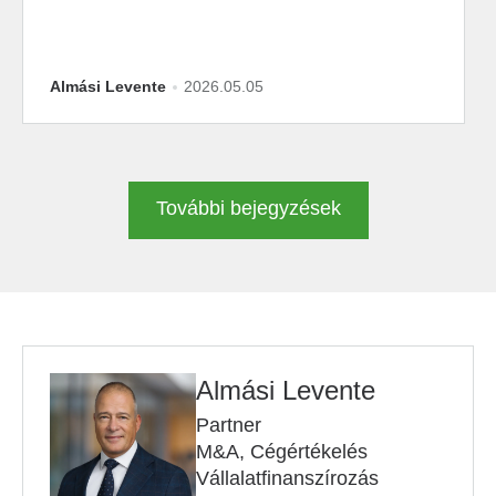
Almási Levente
2026.05.05
További bejegyzések
Almási Levente
Partner
M&A, Cégértékelés
Vállalatfinanszírozás