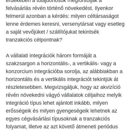
érdekében a tulajdonosok megfontolják a
felvásárlás révén történő növekedést. Ilyenkor
felmerül azonban a kérdés: milyen céltársaságot
lenne érdemes keresni, versenytársat vagy esetleg
a saját vevőjüket / szállítójukat tekintsék
tranzakciós célpontnak?
A vállalati integrációk három formáját a
szakzsargon a horizontális-, a vertikális- vagy a
konzorcium integrációba sorolja, az alábbiakban a
horizontális és a vertikális integrációt tekintjük át
részletesebben. Megvizsgáljuk, hogy az akvizíció
révén növekedni vágyó vállalatok céljaihoz melyik
integráció típus lehet ajánlott inkább, milyen
erősségeik és milyen gyengeségeik lehetnek az
egyes cégvásárlási típusoknak a tranzakciós
folyamat, illetve az azt követő átmeneti periódus