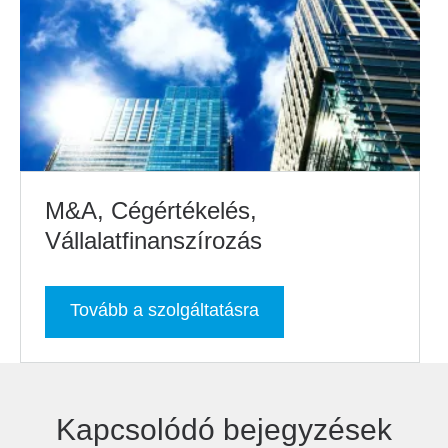
M&A, Cégértékelés,
Vállalatfinanszírozás
Tovább a szolgáltatásra
Kapcsolódó bejegyzések