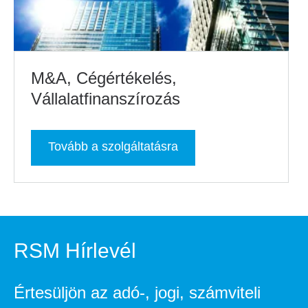
M&A, Cégértékelés,
Vállalatfinanszírozás
Tovább a szolgáltatásra
RSM Hírlevél
Értesüljön az adó-, jogi, számviteli