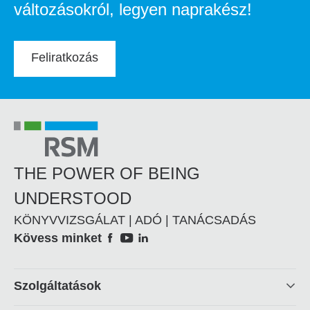
változásokról, legyen naprakész!
Feliratkozás
THE POWER OF BEING
UNDERSTOOD
KÖNYVVIZSGÁLAT | ADÓ | TANÁCSADÁS
Social
Kövess minket
Footer
Szolgáltatások
linkek