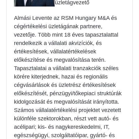
üzletágvezető
Almási Levente az RSM Hungary M&A és
cégértékelési üzletágának partnere,
vezetője. Több mint 18 éves tapasztalattal
rendelkezik a vállalati akvizíciók, és
értékesítések, vállalatértékelések
előkészítése és megvalósítása terén.
Tapasztalatai a vállalati tranzakciók széles
körére kiterjednek, hazai és regionális
cégvásárlások és üzletrész értékesítések
előkészítését, pénzügyi/tőkepiaci struktúrák
kidolgozását és megvalósítását irányította.
Számos vállalatértékelési projektet vezetett
különféle szektorokban, részt vett autó- és
acélipari; kis- és nagykereskedelmi, IT,
egészségügyi, szolgáltatóipar, gyártó- és