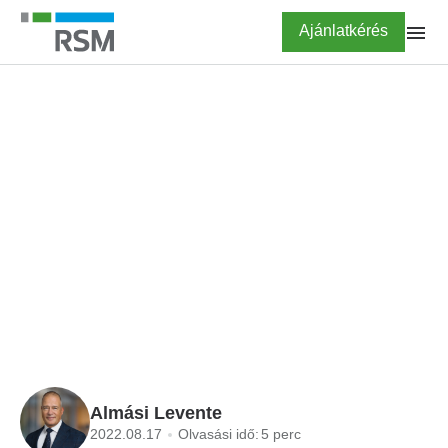
Ugrás
Highlighted
Ajánlatkérés
a
tartalomra
FŐOLDAL
BLOG
Cégvásárlási trendek:
Versenytársat, vevőt
vagy beszállítót vegyen?
Almási Levente
2022.08.17
Olvasási idő:
5 perc