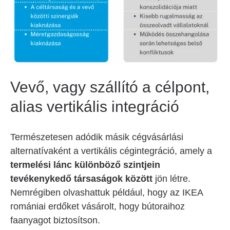
Vevő, vagy szállító a célpont,
alias vertikális integráció
Természetesen adódik másik cégvásárlási
alternatívaként a vertikális cégintegráció, amely a
termelési lánc különböző szintjein
tevékenykedő társaságok között
jön létre.
Nemrégiben olvashattuk például, hogy az IKEA
romániai erdőket vásárolt, hogy bútoraihoz
faanyagot biztosítson.