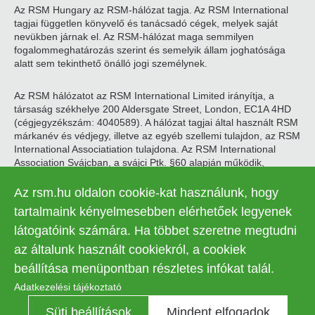
Az RSM Hungary az RSM-hálózat tagja. Az RSM International
tagjai független könyvelő és tanácsadó cégek, melyek saját
nevükben járnak el. Az RSM-hálózat maga semmilyen
fogalommeghatározás szerint és semelyik állam joghatósága
alatt sem tekinthető önálló jogi személynek.
Az RSM hálózatot az RSM International Limited irányítja, a
társaság székhelye 200 Aldersgate Street, London, EC1A 4HD
(cégjegyzékszám: 4040589). A hálózat tagjai által használt RSM
márkanév és védjegy, illetve az egyéb szellemi tulajdon, az RSM
International Associatiation tulajdona. Az RSM International
Association Svájcban, a svájci Ptk. §60 alapján működik,
székhelye Zugban található.
Az rsm.hu oldalon cookie-kat használunk, hogy
© 2026 RSM Hungary Zrt. | Minden jog fenntartva
tartalmaink kényelmesebben elérhetőek legyenek
látogatóink számára. Ha többet szeretne megtudni
Adatkezelési tájékoztató
Legal
az általunk használt cookiekról, a cookiek
Kapcsolat
Süti beállítások
menu
beállítása menüpontban részletes infókat talál.
Adatkezelési tájékoztató
Süti beállítások
Mindent elfogadok