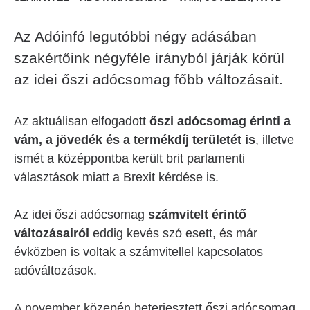
Az Adóinfó legutóbbi négy adásában
szakértőink négyféle irányból járják körül
az idei őszi adócsomag főbb változásait.
Az aktuálisan elfogadott
őszi adócsomag érinti a
vám, a jövedék és a termékdíj területét is
, illetve
ismét a középpontba került brit parlamenti
választások miatt a Brexit kérdése is.
Az idei őszi adócsomag
számvitelt érintő
változásairól
eddig kevés szó esett, és már
évközben is voltak a számvitellel kapcsolatos
adóváltozások.
A november közepén beterjesztett őszi adócsomag