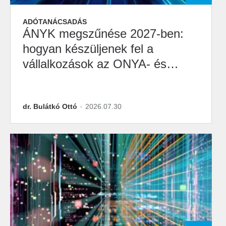
ADÓTANÁCSADÁS
ÁNYK megszűnése 2027-ben:
hogyan készüljenek fel a
vállalkozások az ONYA- és
M2M-átállásra?
dr. Bulátkó Ottó
2026.07.30