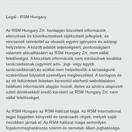
Legal - RSM Hungary
Az RSM Hungary Zrt. honlapján közzétett információk,
elemzések és következtetések tájékoztató jellegűek, és
nincsenek tekintettel az olvasók egyéni igényeire és adójogi
helyzetére. A közölt adatok teljességéért, pontosságáért
valamint aktualitásáért az RSM Hungary Zrt. nem vállal
felelősséget. A közzétett információk nem minősülnek továbbá
tanácsadásnak (úgymint adó-, jogi- vagy egyéb
tanácsadásnak),és ezáltal nem helyettesítik a társaságunk
szakértőivel folytatott személyes megbeszélést. A honlapon és
az ott feltüntetett linkeken keresztül elérhető weboldalakon
található információk alapján hozott, illetve az azokra alapozott
üzleti döntésekből eredő károkért az RSM Hungary Zrt. nem
vállal felelősséget.
Az RSM Hungary az RSM-hálózat tagja. Az RSM International
tagjai független könyvelő és tanácsadó cégek, melyek saját
nevükben járnak el. Az RSM-hálózat maga semmilyen
fogalommeghatározás szerint és semelyik állam joghatósága