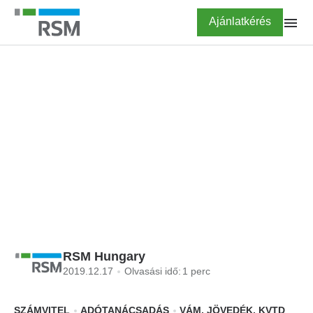
Ugrás
Highlighted
Ajánlatkérés
a
tartalomra
FŐOLDAL
BLOG
Podcastek az őszi
adócsomag körül
RSM Hungary
2019.12.17
Olvasási idő:
1 perc
SZÁMVITEL
ADÓTANÁCSADÁS
VÁM, JÖVEDÉK, KVTD