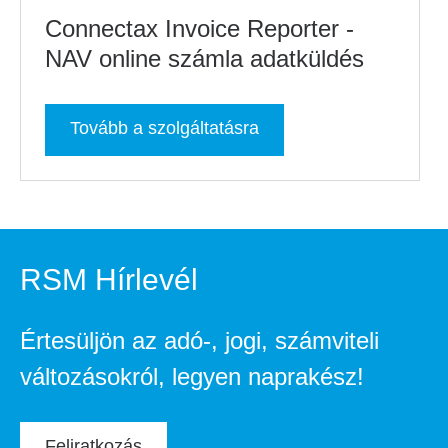
Connectax Invoice Reporter -
NAV online számla adatküldés
Tovább a szolgáltatásra
RSM Hírlevél
Értesüljön az adó-, jogi, számviteli
változásokról, legyen naprakész!
Feliratkozás