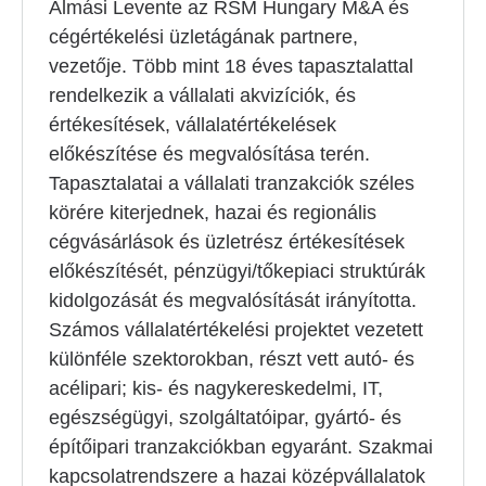
Almási Levente az RSM Hungary M&A és
cégértékelési üzletágának partnere,
vezetője. Több mint 18 éves tapasztalattal
rendelkezik a vállalati akvizíciók, és
értékesítések, vállalatértékelések
előkészítése és megvalósítása terén.
Tapasztalatai a vállalati tranzakciók széles
körére kiterjednek, hazai és regionális
cégvásárlások és üzletrész értékesítések
előkészítését, pénzügyi/tőkepiaci struktúrák
kidolgozását és megvalósítását irányította.
Számos vállalatértékelési projektet vezetett
különféle szektorokban, részt vett autó- és
acélipari; kis- és nagykereskedelmi, IT,
egészségügyi, szolgáltatóipar, gyártó- és
építőipari tranzakciókban egyaránt. Szakmai
kapcsolatrendszere a hazai középvállalatok