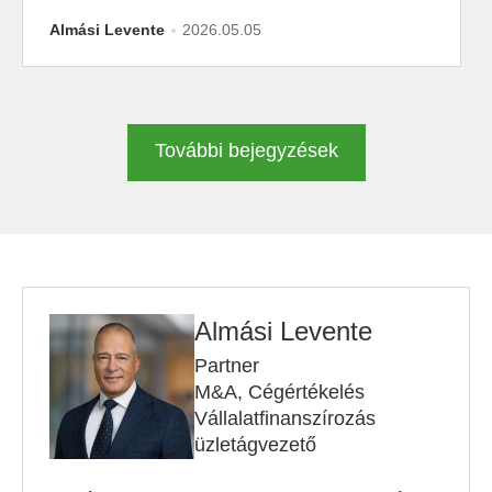
Almási Levente
2026.05.05
További bejegyzések
Almási Levente
Partner
M&A, Cégértékelés
Vállalatfinanszírozás
üzletágvezető