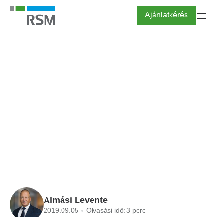
Ugrás
Highlighted
Ajánlatkérés
a
tartalomra
FŐOLDAL
BLOG
Topkérdés
cégvásárláskor: mennyit
ér a cég?
Almási Levente
2019.09.05
Olvasási idő:
3 perc