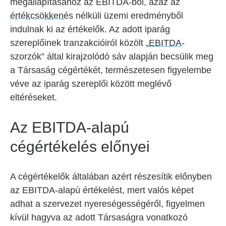
megállapításához az EBITDÁ-ból, azaz az
értékcsökkenés
nélküli üzemi eredményből
indulnak ki az értékelők. Az adott iparág
szereplőinek tranzakcióiról közölt „
EBITDA
-
szorzók” által kirajzolódó sáv alapján becsülik meg
a Társaság cégértékét, természetesen figyelembe
véve az iparág szereplői között meglévő
eltéréseket.
Az EBITDA-alapú
cégértékelés előnyei
A cégértékelők általában azért részesítik előnyben
az EBITDA-alapú értékelést, mert valós képet
adhat a szervezet nyereségességéről, figyelmen
kívül hagyva az adott Társaságra vonatkozó