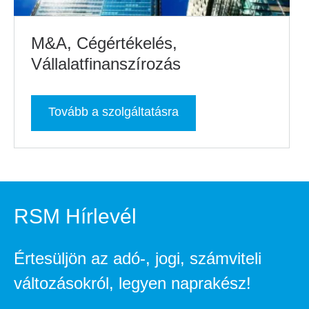
M&A, Cégértékelés,
Vállalatfinanszírozás
Tovább a szolgáltatásra
RSM Hírlevél
Értesüljön az adó-, jogi, számviteli
változásokról, legyen naprakész!