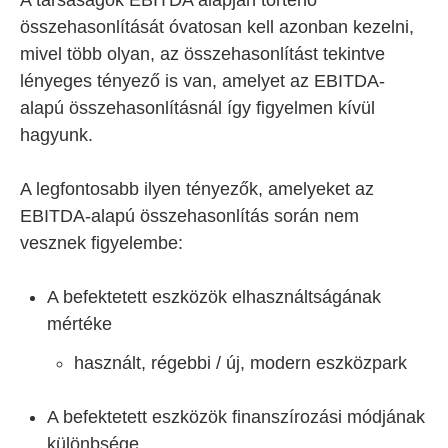
A társaságok EBITDA alapján történő
összehasonlítását óvatosan kell azonban kezelni,
mivel több olyan, az összehasonlítást tekintve
lényeges tényező is van, amelyet az EBITDA-
alapú összehasonlításnál így figyelmen kívül
hagyunk.
A legfontosabb ilyen tényezők, amelyeket az
EBITDA-alapú összehasonlítás során nem
vesznek figyelembe:
A befektetett eszközök elhasználtságának
mértéke
használt, régebbi / új, modern eszközpark
A befektetett eszközök finanszírozási módjának
különbsége