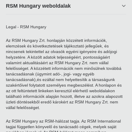
RSM Hungary weboldalak
Legal - RSM Hungary
Az RSM Hungary Zrt. honlapján közzétett információk,
elemzések és következtetések tájékoztató jellegűek, és
nincsenek tekintettel az olvasók egyéni igényeire és adójogi
helyzetére. A közölt adatok teljességéért, pontosságáért
valamint aktualitásáért az RSM Hungary Zrt. nem vállal
felelősséget. A közzétett információk nem minősülnek továbbá
tanácsadásnak (úgymint adó-, jogi- vagy egyéb
tanácsadásnak),és ezáltal nem helyettesítik a társaságunk
szakértőivel folytatott személyes megbeszélést. A honlapon és
az ott feltüntetett linkeken keresztül elérhető weboldalakon
található információk alapján hozott, illetve az azokra alapozott
üzleti döntésekből eredő károkért az RSM Hungary Zrt. nem
vállal felelősséget.
Az RSM Hungary az RSM-hálózat tagja. Az RSM International
tagjai független könyvelő és tanácsadó cégek, melyek saját