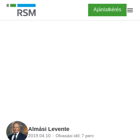
Ugrás
Highlighted
Ajánlatkérés
a
tartalomra
FŐOLDAL
BLOG
Szakmai, vagy pénzügyi
befektető? Erre kíváncsi
a cég átvilágításakor!
Almási Levente
2019.04.10
Olvasási idő:
7 perc