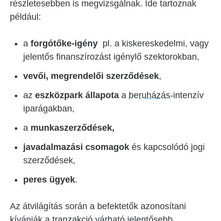
részletesebben is megvizsgálnak. Ide tartoznak
például:
a
forgótőke-igény
pl. a kiskereskedelmi, vagy
jelentős finanszírozást igénylő szektorokban,
vevői, megrendelői szerződések
,
az
eszközpark állapota
a
beruházás
-intenzív
iparágakban,
a
munkaszerződések,
javadalmazási csomagok
és kapcsolódó jogi
szerződések,
peres ügyek
.
Az átvilágítás során a befektetők azonosítani
kívánják a tranzakció várható jelentősebb