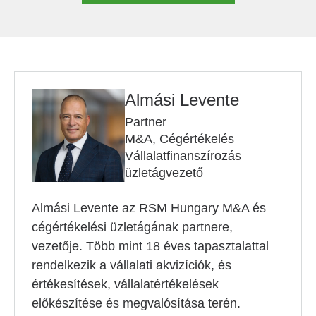
Almási Levente
Partner
M&A, Cégértékelés
Vállalatfinanszírozás
üzletágvezető
Almási Levente az RSM Hungary M&A és
cégértékelési üzletágának partnere,
vezetője. Több mint 18 éves tapasztalattal
rendelkezik a vállalati akvizíciók, és
értékesítések, vállalatértékelések
előkészítése és megvalósítása terén.