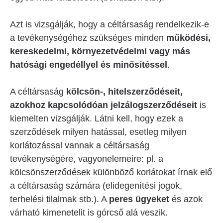
Azt is vizsgálják, hogy a céltársaság rendelkezik-e
a tevékenységéhez szükséges minden
működési,
kereskedelmi, környezetvédelmi vagy más
hatósági engedéllyel és minősítéssel
.
A céltársaság
kölcsön-, hitelszerződéseit,
azokhoz kapcsolódóan jelzálogszerződéseit
is
kiemelten vizsgálják. Látni kell, hogy ezek a
szerződések milyen hatással, esetleg milyen
korlátozással vannak a céltársaság
tevékenységére, vagyonelemeire: pl. a
kölcsönszerződések különböző korlátokat írnak elő
a céltársaság számára (elidegenítési jogok,
terhelési tilalmak stb.). A
peres ügyeket
és azok
várható kimenetelit is górcső alá veszik.