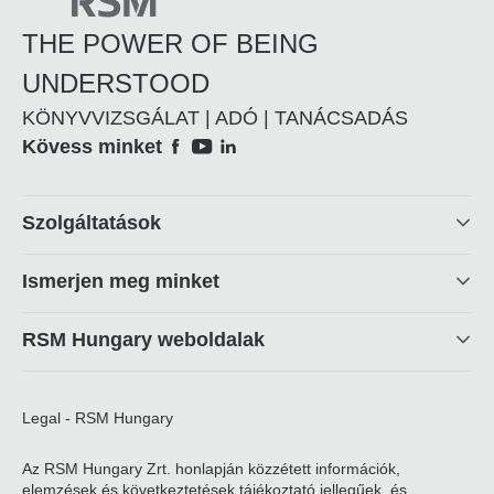
THE POWER OF BEING
UNDERSTOOD
KÖNYVVIZSGÁLAT | ADÓ | TANÁCSADÁS
Social
Kövess minket
Footer
Szolgáltatások
linkek
Ismerjen meg minket
RSM Hungary weboldalak
Legal - RSM Hungary
Az RSM Hungary Zrt. honlapján közzétett információk,
elemzések és következtetések tájékoztató jellegűek, és