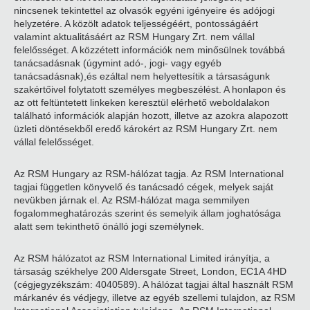
nincsenek tekintettel az olvasók egyéni igényeire és adójogi
helyzetére. A közölt adatok teljességéért, pontosságáért
valamint aktualitásáért az RSM Hungary Zrt. nem vállal
felelősséget. A közzétett információk nem minősülnek továbbá
tanácsadásnak (úgymint adó-, jogi- vagy egyéb
tanácsadásnak),és ezáltal nem helyettesítik a társaságunk
szakértőivel folytatott személyes megbeszélést. A honlapon és
az ott feltüntetett linkeken keresztül elérhető weboldalakon
található információk alapján hozott, illetve az azokra alapozott
üzleti döntésekből eredő károkért az RSM Hungary Zrt. nem
vállal felelősséget.
Az RSM Hungary az RSM-hálózat tagja. Az RSM International
tagjai független könyvelő és tanácsadó cégek, melyek saját
nevükben járnak el. Az RSM-hálózat maga semmilyen
fogalommeghatározás szerint és semelyik állam joghatósága
alatt sem tekinthető önálló jogi személynek.
Az RSM hálózatot az RSM International Limited irányítja, a
társaság székhelye 200 Aldersgate Street, London, EC1A 4HD
(cégjegyzékszám: 4040589). A hálózat tagjai által használt RSM
márkanév és védjegy, illetve az egyéb szellemi tulajdon, az RSM