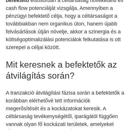
befektető
elsősorban a céltársaság növekedési és
cash flow potenciálját vizsgálja. Amennyiben a
pénzügyi befektető célja, hogy a céltársaságot a
továbbiakban nem organikus úton, hanem újabb
felvásárlások útján növelje, akkor a szinergia és a
költségoptimalizálási potenciálok felkutatása is ott
szerepel a céljai között.
Mit keresnek a befektetők az
átvilágítás során?
A tranzakció átvilágítási fázisa során a befektetők a
korábban elérhetővé tett információk
megerősítését és a kockázatokat keresik. A
céltársaság tevékenységétől, iparágától függően
vannak olyan fő kockázati területek, amelyeket