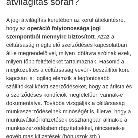
átvilágítás során?
A jogi átvilágítás keretében az kerül áttekintésre,
hogy az
operáció folytonossága jogi
szempontból mennyire biztosított
. Azaz a
céltársaság megfelelő szerződéses kapcsolatban
áll-e megrendelőivel, milyen időtávra szólnak ezek,
milyen főbb feltételeket tartalmaznak. Hasonló a
megközelítés a céltársaság vevői - beszállítói köre
kapcsán is: jogilag elemzik a legfontosabb
szállítókkal kötött szerződéseket, hogy az árlista és
a szerződéses kondíciók megfelelően vannak-e
dokumentálva. Továbbá vizsgálják a céltársaság
munkaszerződéseinek minőségét is, illetve, hogy a
munkavállalói kifizetések összhangban állnak-e a
munkaszerződésben rögzítettekkel, nincsenek-e
egyéb más kifizetések (bónuszok stb.).