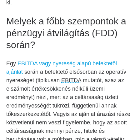
ki.
Melyek a főbb szempontok a
pénzügyi átvilágítás (FDD)
során?
Egy
EBITDA vagy nyereség alapú befektetői
ajánlat
során a befektető elsősorban az operatív
nyereséget (tipikusan
EBITDA
mutatót, azaz az
elszámolt
értékcsökkenés
nélküli üzemi
eredményt) nézi, mert az a céltársaság üzleti
eredményességét tükrözi, függetlenül annak
tőkeszerkezetétől. Vagyis az ajánlat árazási része
közvetlenül nem veszi figyelembe, hogy az adott
céltársaságnak mennyi pénze, hitele és
beruházása volt a múltban, míg a végső vételár