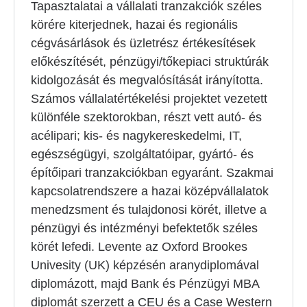
Tapasztalatai a vállalati tranzakciók széles
körére kiterjednek, hazai és regionális
cégvásárlások és üzletrész értékesítések
előkészítését, pénzügyi/tőkepiaci struktúrák
kidolgozását és megvalósítását irányította.
Számos vállalatértékelési projektet vezetett
különféle szektorokban, részt vett autó- és
acélipari; kis- és nagykereskedelmi, IT,
egészségügyi, szolgáltatóipar, gyártó- és
építőipari tranzakciókban egyaránt. Szakmai
kapcsolatrendszere a hazai középvállalatok
menedzsment és tulajdonosi körét, illetve a
pénzügyi és intézményi befektetők széles
körét lefedi. Levente az Oxford Brookes
Univesity (UK) képzésén aranydiplomával
diplomázott, majd Bank és Pénzügyi MBA
diplomát szerzett a CEU és a Case Western