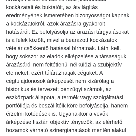
kockázatait és buktatóit, az átvilágítás
eredményének ismeretében bizonyosságot kapnak
a kockázatokról, azok árazásra gyakorolt
hatásáról. Ez befolyásolja az árazási tárgyalásokat
is a felek között, mivel a beárazott kockázatok
vételár csökkentő hatással bírhatnak. Látni kell,
hogy sokszor az eladók elképzelése a társaságuk
árazásáról nem feltétlenül nélkülözi a szubjektív
elemeket, ezért túlárazhatják cégüket. A
cégtulajdonosok árképzését nem kizárólag a
historikus és tervezett pénzügyi számok, az
eszközpark állapota, a termék vagy szolgáltatási
portfóliója és beszállítóik köre befolyásolja, hanem
érzelmi kötődések is. Ugyanakkor a vevők
árképzése tisztán objektív tényezők, az elérhető
hozamok várható szinergiahatások mentén alakul