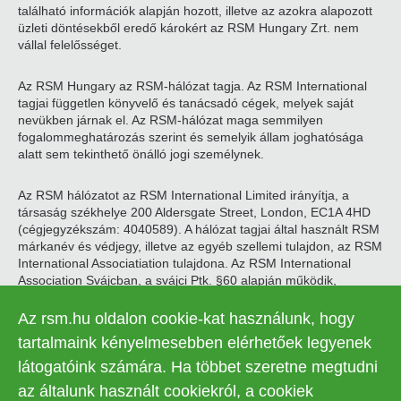
található információk alapján hozott, illetve az azokra alapozott
üzleti döntésekből eredő károkért az RSM Hungary Zrt. nem
vállal felelősséget.
Az RSM Hungary az RSM-hálózat tagja. Az RSM International
tagjai független könyvelő és tanácsadó cégek, melyek saját
nevükben járnak el. Az RSM-hálózat maga semmilyen
fogalommeghatározás szerint és semelyik állam joghatósága
alatt sem tekinthető önálló jogi személynek.
Az RSM hálózatot az RSM International Limited irányítja, a
társaság székhelye 200 Aldersgate Street, London, EC1A 4HD
(cégjegyzékszám: 4040589). A hálózat tagjai által használt RSM
márkanév és védjegy, illetve az egyéb szellemi tulajdon, az RSM
International Associatiation tulajdona. Az RSM International
Association Svájcban, a svájci Ptk. §60 alapján működik,
székhelye Zugban található.
Az rsm.hu oldalon cookie-kat használunk, hogy
© 2026 RSM Hungary Zrt. | Minden jog fenntartva
tartalmaink kényelmesebben elérhetőek legyenek
látogatóink számára. Ha többet szeretne megtudni
Adatkezelési tájékoztató
Legal
az általunk használt cookiekról, a cookiek
Kapcsolat