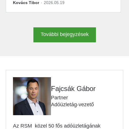
Kovács Tibor
2026.05.19
További bejegyzések
Fajcsák Gábor
Partner
Adóüzletág-vezető
Az RSM közel 50 fős adóüzletágának