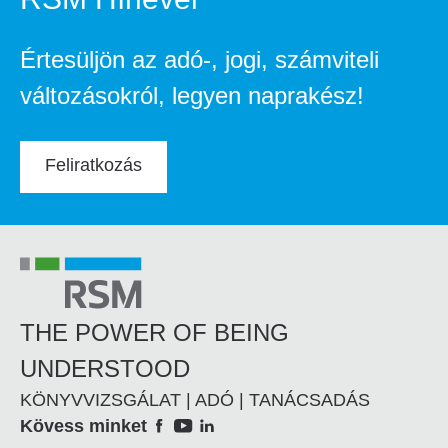
Értesüljön az adó-, jogi, számviteli
változásokról, legyen naprakész!
Feliratkozás
THE POWER OF BEING
UNDERSTOOD
KÖNYVVIZSGÁLAT | ADÓ | TANÁCSADÁS
Social
Kövess minket