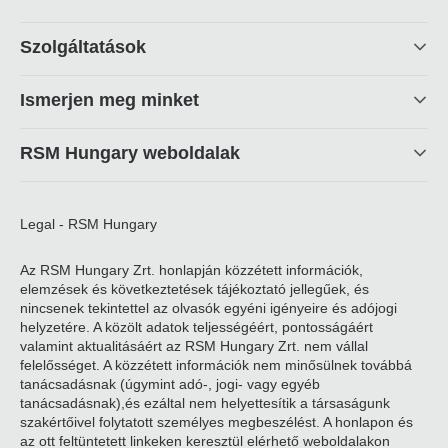
Footer
Szolgáltatások
linkek
Ismerjen meg minket
RSM Hungary weboldalak
Legal - RSM Hungary
Az RSM Hungary Zrt. honlapján közzétett információk,
elemzések és következtetések tájékoztató jellegűek, és
nincsenek tekintettel az olvasók egyéni igényeire és adójogi
helyzetére. A közölt adatok teljességéért, pontosságáért
valamint aktualitásáért az RSM Hungary Zrt. nem vállal
felelősséget. A közzétett információk nem minősülnek továbbá
tanácsadásnak (úgymint adó-, jogi- vagy egyéb
tanácsadásnak),és ezáltal nem helyettesítik a társaságunk
szakértőivel folytatott személyes megbeszélést. A honlapon és
az ott feltüntetett linkeken keresztül elérhető weboldalakon