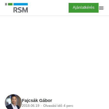
Ugrás
Highlighted
Ajánlatkérés
a
tartalomra
FŐOLDAL
BLOG
Mi a teendő az online
számlarendszer július 1-
jei éles indulása előtt?
Fajcsák Gábor
2018.06.19
Olvasási idő:
4 perc