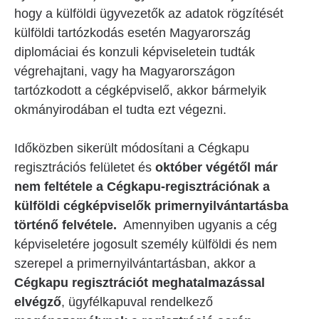
hogy a külföldi ügyvezetők az adatok rögzítését
külföldi tartózkodás esetén Magyarország
diplomáciai és konzuli képviseletein tudták
végrehajtani, vagy ha Magyarországon
tartózkodott a cégképviselő, akkor bármelyik
okmányirodában el tudta ezt végezni.
Időközben sikerült módosítani a Cégkapu
regisztrációs felületet és
október végétől már
nem feltétele a Cégkapu-regisztrációnak a
külföldi cégképviselők primernyilvántartásba
történő felvétele.
Amennyiben ugyanis a cég
képviseletére jogosult személy külföldi és nem
szerepel a primernyilvántartásban, akkor a
Cégkapu regisztrációt meghatalmazással
elvégző
, ügyfélkapuval rendelkező