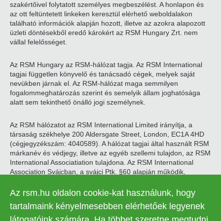
szakértőivel folytatott személyes megbeszélést. A honlapon és
az ott feltüntetett linkeken keresztül elérhető weboldalakon
található információk alapján hozott, illetve az azokra alapozott
üzleti döntésekből eredő károkért az RSM Hungary Zrt. nem
vállal felelősséget.
Az RSM Hungary az RSM-hálózat tagja. Az RSM International
tagjai független könyvelő és tanácsadó cégek, melyek saját
nevükben járnak el. Az RSM-hálózat maga semmilyen
fogalommeghatározás szerint és semelyik állam joghatósága
alatt sem tekinthető önálló jogi személynek.
Az RSM hálózatot az RSM International Limited irányítja, a
társaság székhelye 200 Aldersgate Street, London, EC1A 4HD
(cégjegyzékszám: 4040589). A hálózat tagjai által használt RSM
márkanév és védjegy, illetve az egyéb szellemi tulajdon, az RSM
International Associatiation tulajdona. Az RSM International
Association Svájcban, a svájci Ptk. §60 alapján működik,
székhelye Zugban található.
Az rsm.hu oldalon cookie-kat használunk, hogy
© 2026 RSM Hungary Zrt. | Minden jog fenntartva
tartalmaink kényelmesebben elérhetőek legyenek
látogatóink számára. Ha többet szeretne megtudni