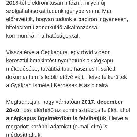
2018-tól elektronikusan intézni, milyen új
szolgáltatásokat tudunk igénybe venni. Már
előrevetítik, hogyan tudunk e-papíron ingyenesen,
hitelesített üzenetküldő alkalmazással
kommunikálni a hatóságokkal.
Visszatérve a Cégkapura, egy rövid videón
keresztül betekintést nyerhetünk a Cégkapu
működésébe, továbbá több hasznos frissített
dokumentum is letölthetővé vált, illetve felkerültek
a Gyakran Ismételt Kérdések is az oldalra.
Megtudhatjuk, hogy várhatóan
2017. december
28-tól
lesz elérhető az adminisztrációs felület, ahol
a cégkapus ügyintézőket is felvihetjük
, illetve a
megadott korábbi adatokat (e-mail cím) is
módosíthatjuk.