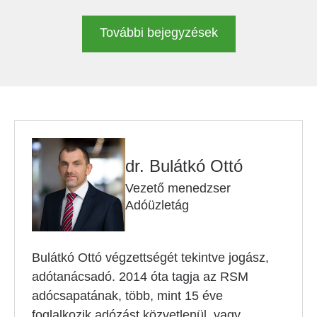
További bejegyzések
dr. Bulátkó Ottó
Vezető menedzser
Adóüzletág
Bulátkó Ottó végzettségét tekintve jogász,
adótanácsadó. 2014 óta tagja az RSM
adócsapatának, több, mint 15 éve
foglalkozik adózást közvetlenül, vagy