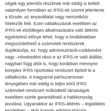
cégek egy jelentős részének már eddig is kellett
valamilyen formában az IFRS-ek szerint jelentenie
a tőzsde, az anyavállalat vagy nemzetközi
hitelezők felé. Ezen vállalkozások esetében az
IFRS-ek elsődleges alkalmazására való áttérés
egyértelmű előnye lehet, hogy a továbbiakban
megszüntethető a számviteli rendszerek
duplikációja. Az, hogy adminisztráció-csökkenést
vagy –növekedést okoz-e az IFRS-re való átállás,
nagyban függ attól is, hogy korábban mennyire
komplex IFRS riportolási rendszert épített ki a
vállalkozás. A magyarral párhuzamosan
lényegében már eddig is teljes körű IFRS
számviteli rendszert működtető társaságok
esetében szinte garantálható a hatékonyság
javulása. Ugyanakkor az IFRS-áttérés – legalábbis
kezdetben – akár komoly adminisztrációs