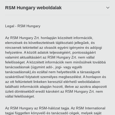
RSM Hungary weboldalak
Legal - RSM Hungary
Az RSM Hungary Zrt. honlapján közzétett információk,
elemzések és következtetések tájékoztató jellegűek, és
nincsenek tekintettel az olvasók egyéni igényeire és adójogi
helyzetére. A közölt adatok teljességéért, pontosságáért
valamint aktualitásáért az RSM Hungary Zrt. nem vállal
felelősséget. A közzétett információk nem minősülnek továbbá
tanácsadásnak (úgymint adó-, jogi- vagy egyéb
tanácsadásnak),és ezáltal nem helyettesítik a társaságunk
szakértőivel folytatott személyes megbeszélést. A honlapon és
az ott feltüntetett linkeken keresztül elérhető weboldalakon
található információk alapján hozott, illetve az azokra alapozott
üzleti döntésekből eredő károkért az RSM Hungary Zrt. nem
vállal felelősséget.
Az RSM Hungary az RSM-hálózat tagja. Az RSM International
tagjai független könyvelő és tanácsadó cégek, melyek saját