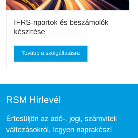
IFRS-riportok és beszámolók
készítése
Tovább a szolgáltatásra
RSM Hírlevél
Értesüljön az adó-, jogi, számviteli
változásokról, legyen naprakész!