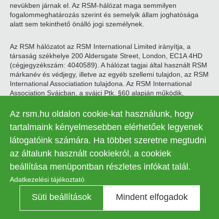
nevükben járnak el. Az RSM-hálózat maga semmilyen
fogalommeghatározás szerint és semelyik állam joghatósága
alatt sem tekinthető önálló jogi személynek.
Az RSM hálózatot az RSM International Limited irányítja, a
társaság székhelye 200 Aldersgate Street, London, EC1A 4HD
(cégjegyzékszám: 4040589). A hálózat tagjai által használt RSM
márkanév és védjegy, illetve az egyéb szellemi tulajdon, az RSM
International Associatiation tulajdona. Az RSM International
Association Svájcban, a svájci Ptk. §60 alapján működik,
székhelye Zugban található.
Az rsm.hu oldalon cookie-kat használunk, hogy
© 2026 RSM Hungary Zrt. | Minden jog fenntartva
tartalmaink kényelmesebben elérhetőek legyenek
látogatóink számára. Ha többet szeretne megtudni
Adatkezelési tájékoztató
Legal
az általunk használt cookiekról, a cookiek
Kapcsolat
Süti beállítások
menu
beállítása menüpontban részletes infókat talál.
Adatkezelési tájékoztató
Süti beállítások
Mindent elfogadok
Kontraszt
KI