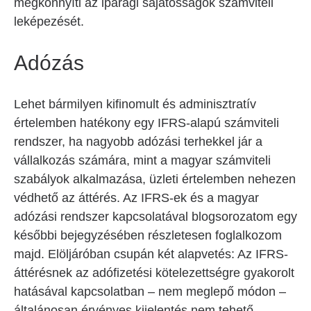
megkönnyíti az iparági sajátosságok számviteli
leképezését.
Adózás
Lehet bármilyen kifinomult és adminisztratív
értelemben hatékony egy IFRS-alapú számviteli
rendszer, ha nagyobb adózási terhekkel jár a
vállalkozás számára, mint a magyar számviteli
szabályok alkalmazása, üzleti értelemben nehezen
védhető az áttérés. Az IFRS-ek és a magyar
adózási rendszer kapcsolatával blogsorozatom egy
későbbi bejegyzésében részletesen foglalkozom
majd. Elöljáróban csupán két alapvetés: Az IFRS-
áttérésnek az adófizetési kötelezettségre gyakorolt
hatásával kapcsolatban – nem meglepő módon –
általánosan érvényes kijelentés nem tehető.