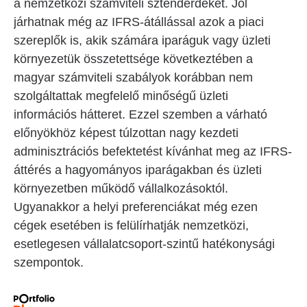
a nemzetközi számviteli sztenderdeket. Jól
járhatnak még az IFRS-átállással azok a piaci
szereplők is, akik számára iparáguk vagy üzleti
környezetük összetettsége következtében a
magyar számviteli szabályok korábban nem
szolgáltattak megfelelő minőségű üzleti
információs hátteret. Ezzel szemben a várható
előnyökhöz képest túlzottan nagy kezdeti
adminisztrációs befektetést kívánhat meg az IFRS-
áttérés a hagyományos iparágakban és üzleti
környezetben működő vállalkozásoktól.
Ugyanakkor a helyi preferenciákat még ezen
cégek esetében is felülírhatják nemzetközi,
esetlegesen vállalatcsoport-szintű hatékonysági
szempontok.