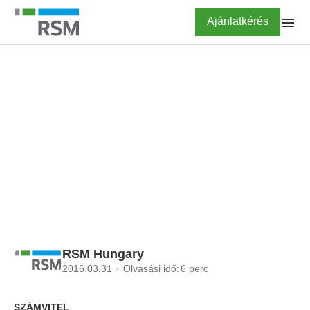
Ugrás
Highlighted
Ajánlatkérés
a
tartalomra
FŐOLDAL
BLOG
IFRS: Menjek vagy
maradjak?
RSM Hungary
2016.03.31
Olvasási idő:
6 perc
SZÁMVITEL