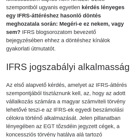
szempontból ugyanis egyetlen
kérdés lényeges
egy IFRS-áttéréshez hasonló döntés
meghozatala során: Megéri-e ez nekem, vagy
sem?
IFRS blogsorozatom bevezető
bejegyzésében ehhez a döntéshez kínálok
gyakorlati útmutatót.
IFRS jogszabályi alkalmasság
Az első alapvető kérdés, amelyet az IFRS-áttérés
szempontjából tisztáznunk kell, az, hogy az adott
vállalkozás számára a magyar számviteli törvény
lehetővé teszi-e az IFRS-ek egyedi beszámolási
célokra történő alkalmazását. Jelen pillanatban
lényegében az EGT tőzsdéin jegyzett cégek, a
koncessziós törvény hatálya alá tartozó