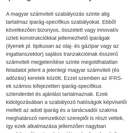
A magyar számviteli szabályozás szinte alig
tartalmaz iparág-specifikus szabályokat. Ebből
következően bizonyos, összetett vagy innovatív
üzleti konstrukciókkal jellemezhető iparágak
(ilyenek pl. tipikusan az olaj- és gázipar vagy az
ingatlanszektor) sajátos tranzakcióinak ésszerű
számviteli megjelenítése szinte megoldhatatlan
feladatot jelent a jelenlegi magyar számviteli (és
adózási) keretek között. Ezzel szemben az IFRS-
ek számos kifejezetten iparág-specifikus
sztenderdet és ajánlást tartalmaznak. Ezek
kidolgozásában a szabályozó hatóságok képviselői
mellett az adott iparág és a tanácsadói szakma
meghatározó nemzetközi szereplői is részt vettek,
így ezek alkalmazása jellemzően nagyban