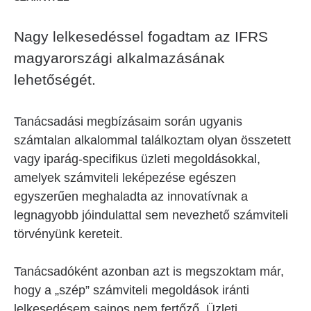
Nagy lelkesedéssel fogadtam az IFRS
magyarországi alkalmazásának
lehetőségét.
Tanácsadási megbízásaim során ugyanis
számtalan alkalommal találkoztam olyan összetett
vagy iparág-specifikus üzleti megoldásokkal,
amelyek számviteli leképezése egészen
egyszerűen meghaladta az innovatívnak a
legnagyobb jóindulattal sem nevezhető számviteli
törvényünk kereteit.
Tanácsadóként azonban azt is megszoktam már,
hogy a „szép” számviteli megoldások iránti
lelkesedésem sajnos nem fertőző. Üzleti